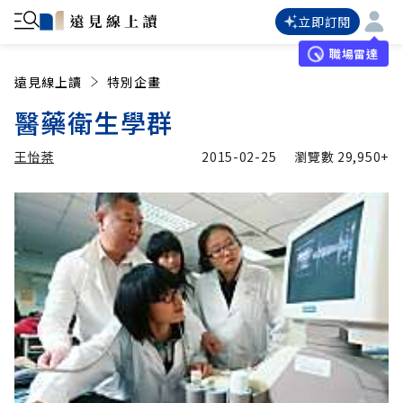
立即訂閱
職場雷達
遠見線上讀
特別企畫
醫藥衛生學群
王怡棻
2015-02-25
瀏覽數
29,950+
加入追蹤
王怡棻