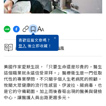
喜歡這篇文章嗎 ?
登入
後立即收藏 !
本文出自2015大學入學指南
美國作家愛默生說，「只要生命還是珍貴的，醫生
這個職業就永遠倍受崇拜。」醫療衛生是一門低取
代性的專業學問，不只關乎個人生老病死的照顧，
攸關大眾健康的流行性感冒、伊波拉、腸病毒，也
是它的守備範圍。加上雨後春筍出現的醫美與健檢
中心，讓醫護人員出路更趨多元。