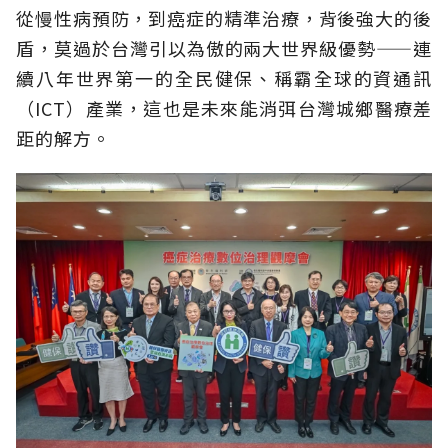
從慢性病預防，到癌症的精準治療，背後強大的後
盾，莫過於台灣引以為傲的兩大世界級優勢——連
續八年世界第一的全民健保、稱霸全球的資通訊
（ICT）產業，這也是未來能消弭台灣城鄉醫療差
距的解方。