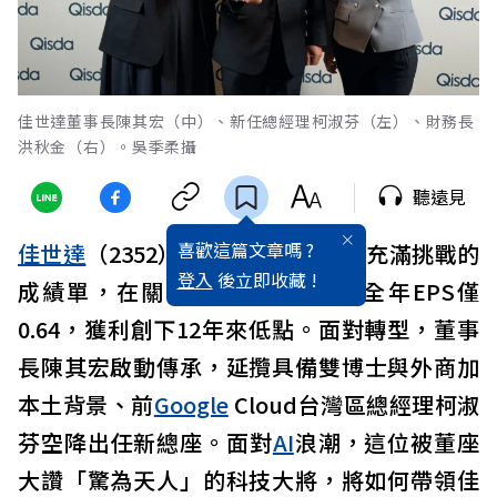
佳世達董事長陳其宏（中）、新任總經理柯淑芬（左）、財務長
洪秋金（右）。吳季柔攝
聽遠見
喜歡這篇文章嗎 ?
佳世達
（2352）2025年交出了一張充滿挑戰的
登入
後立即收藏 !
成績單，在關稅與匯率逆風下，全年EPS僅
0.64，獲利創下12年來低點。面對轉型，董事
長陳其宏啟動傳承，延攬具備雙博士與外商加
本土背景、前
Google
Cloud台灣區總經理柯淑
芬空降出任新總座。面對
AI
浪潮，這位被董座
大讚「驚為天人」的科技大將，將如何帶領佳