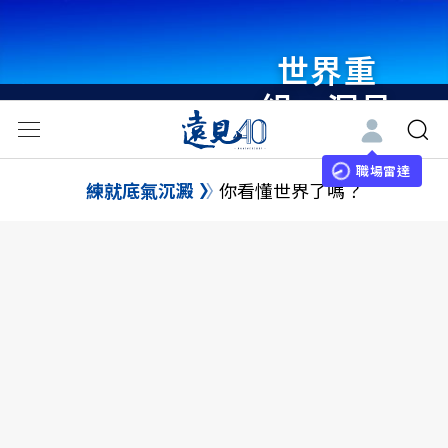
世界重
組・洞見
未來 與
世界領袖
職場雷達
練就底氣沉澱
你看懂世界了嗎？
同行