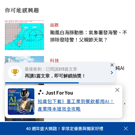
你可能感興趣
話題
颱風白海豚動態：氣象署發海警、不
排除發陸警！父親節天氣？
科技
×
川湖股價破1萬大關！「台股最純AI
最後衝刺：已閱讀2/3篇文章
股」做什麼？下半年需求續強
再讀1篇文章，即可解鎖抽獎！
Just For You
產經
知識包下載》重工業到餐飲都用AI！
管理學大師圖奇：效率只是入場券，
產業降本增效全攻略
決勝AI靠人機共創
40 週年盛大開啟！享限定優惠與獨家好禮
話題