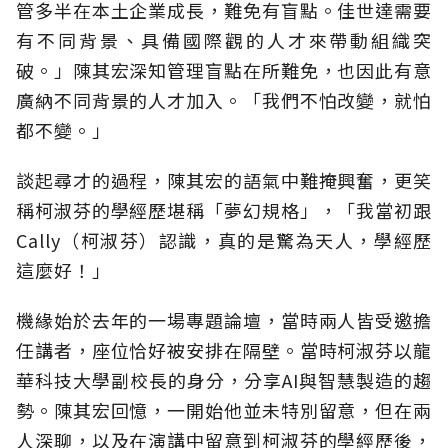
管多半在本土企業成長，難免有盲點。佳世達需要
有不同背景、具備國際觀的人才來帶動組織突
破。」陳其宏深知管理盲點在所難免，也因此有意
廣納不同背景的人才加入。「我們不怕改變，就怕
都不變。」
談起尋才的過程，陳其宏的語氣中難掩興奮，更笑
稱柯淑芬的學經歷堪稱「夢幻規格」，「我當初跟
Cally（柯淑芬）認識，真的是驚為天人，學經歷
這麼好！」
機緣始於去年的一場專題論壇，當時兩人皆受邀擔
任講者，座位恰好被安排在隔壁。當時柯淑芬以龍
華科技大學副校長的身分，分享AI與智慧製造的趨
勢。陳其宏回憶，一開始他並未特別留意，但在兩
人深聊，以及在演講中留意到柯淑芬的學經歷後，