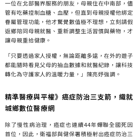
一位在北部醫界服務的朋友，母親住在中南部，儘
管有吃藥控制血糖、血壓，但直到母親授權他綁定
眷屬管理功能，他才驚覺數值極不理想，立刻請假
返鄉陪同母親就醫、重新調整生活習慣與藥物，才
讓母親重拾健康。
「只要透過家人授權，無論距離多遠，在外的遊子
都能隨時看見父母的抽血數據和就醫紀錄，讓科技
轉化為守護家人的溫暖力量，」陳亮妤強調。
精準醫療與平權》癌症防治三支箭，織就
城鄉數位醫療網
除了慢性病治理，癌症也連續44年蟬聯全國死因
首位，因此，衛福部與健保署積極射出癌症防治三