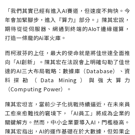
「我們其實已經有進入AI賽道，但速度不夠快。今
年會加緊腳步，進入『算力』部分。」陳其宏說，
期待從從伺服器、網通到終端的AIoT邊緣運算，
打造一條龍的Ai軍火庫。
而柯淑芬的上任，最大的使命就是將佳世達全面推
向「AI創新」。陳其宏在法說會上明確勾勒了佳世
達的AI三大布局戰略：數據庫（Database）、資
料探勘（Data Mining）與強大算力
（Computing Power）。
陳其宏坦言，當前少子化挑戰持續逼近，在未來員
工愈來愈難找的窘境下，「AI員工」將成為企業的
關鍵解方。然而，中小企業要導入AI，門檻極高。
陳其宏指出，AI的運作基礎在於大數據，但如果企