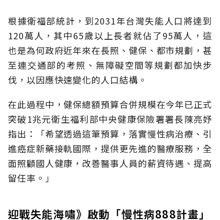
根據衛福部統計，到2031年台灣失能人口將達到
120萬人，其中65歲以上長者就佔了95萬人，這
也是為何政府近年來在長照、健保、都市規劃，甚
至連交通部的考照、無障礙空間等規劃都加快步
伐，以因應快速變化的人口結構。
在此過程中，健保總額預算合併規模在今年已正式
突破1兆元衛生福利部中央健康保險署署長陳亮妤
指出：「希望透過這筆預算，落實慢性病治療、引
進癌症新藥接軌國際，提供更先進的醫療服務，全
面照顧國人健康，改善醫事人員的薪資待遇、提高
留任率。」
迎戰失能海嘯》啟動「慢性病888計畫」