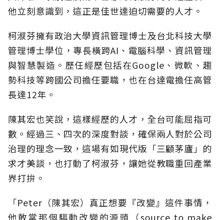
他立刻意識到，這正是佳世達迫切需要的人才。
柯淑芬擁有政治大學資訊管理博士及台北科技大學
管理博士學位，專長橫跨AI、電腦科學、資訊管理
與智慧製造。歷任經歷包括在Google、微軟、趨
勢科技等跨國公司擔任要職，也在台達電擔任高管
長達12年。
陳其宏也笑說，這樣經歷的人才，全台可能屈指可
數。經過三、四次的深度對談，確保兩人對於公司
治理的理念一致，這場有如現代版「三顧茅廬」的
求才美談，也打動了柯淑芬，讓她從教職重回產業
界打拚。
「Peter（陳其宏）真正想要『改變』這件事情，
他敢當那個驅動改變的源頭（source to make