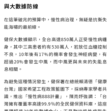
與大數據防線
在這筆破兆的預算中，慢性病治理，無疑是抗衡失
能海嘯的最前線。
健保大數據顯示，全台高達850萬人正受慢性病纏
身，其中三高患者約有530萬人，若放任血糖控制
不良，10年後有17%的機率會發生神經病變，有
超過20%會發生中風，而中風更與未來的失能息
息相關。
為避免這種情況發生，健保署在總統賴清德「健康
台灣」國家希望工程政策藍圖下，採納專家學者共
識，推出「慢性病888計畫」，陳亮妤強調：「台
灣擁有覆蓋率高達99.9％的全民健保資料庫，這座