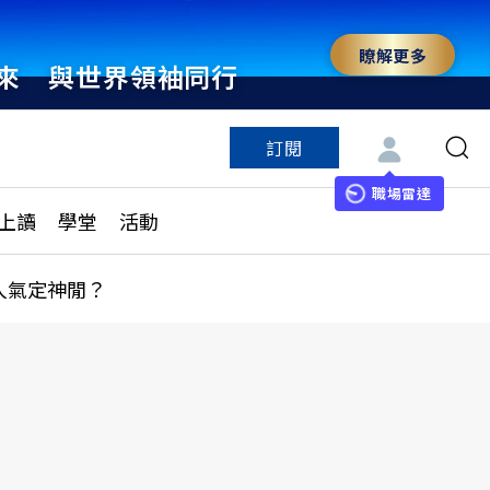
瞭解更多
來 與世界領袖同行
訂閱
特色頻道
訂閱
見線上讀
ESG遠見
職場雷達
上讀
學堂
活動
多訂閱方案
城市學
刊購買
健康遠見
人氣定神閒？
子報訂閱
華人精英論壇
享知識包
領導影響力學院