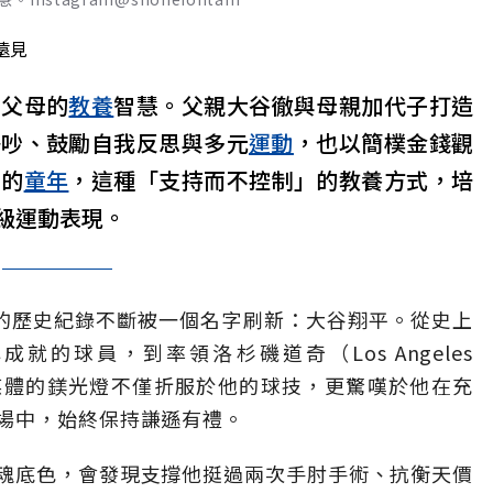
遠見
自父母的
教養
智慧。父親大谷徹與母親加代子打造
爭吵、鼓勵自我反思與多元
運動
，也以簡樸金錢觀
索的
童年
，這種「支持而不控制」的教養方式，培
級運動表現。
LB）的歷史紀錄不斷被一個名字刷新：大谷翔平。從史上
成就的球員，到率領洛杉磯道奇（Los Angeles
球媒體的鎂光燈不僅折服於他的球技，更驚嘆於他在充
場中，始終保持謙遜有禮。
魂底色，會發現支撐他挺過兩次手肘手術、抗衡天價