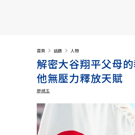
【遠見40週年慶】訂《遠見》贈實用家電3選1+暢銷好
首頁
話題
人物
解密大谷翔平父母的
他無壓力釋放天賦
廖綉玉
加入追蹤
廖綉玉