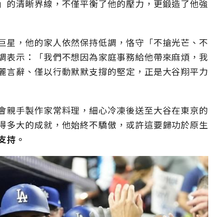
」的清晰界線，不僅平衡了他的壓力，更鍛造了他強
巨星，他的家人依然保持低調，恪守「不搶光芒、不
調表示：「我們不想因為家庭事務給他帶來麻煩，我
麗言辭、僅以行動默默支撐的堅定，正是大谷翔平力
會親手製作家常料理，細心冷凍後送至大谷在東京的
得多大的成就，他始終不驕傲，或許這要歸功於原生
支持。