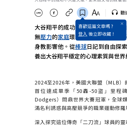
聽
喜歡這篇文章嗎 ?
大谷翔平的成功不只是
天賦
，更來
登入
後立即收藏 !
無
壓力
的
家庭
環境，不在孩子面前
身教影響他。從
棒球
日記到自由探
養出大谷翔平穩定的心理素質與世界
2024至2026年，美國大聯盟（M
首位達成單季「50轟-50盜」里程碑
Dodgers）問鼎世界大賽冠軍，全
滿名利誘惑與高壓競爭的職業運動修羅
深入探究這位傳奇「二刀流」球員的靈