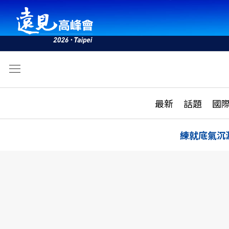
文
最新
最新
話題
國
雜誌目錄
活動
話題
AI
練就底氣沉
學堂
專題報導
科技
教育
遠見ON AIR
影音
合作