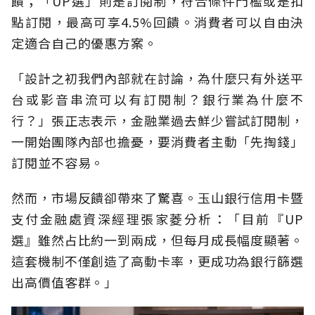
饋；「UP選」則是訂閱制，符合條件門檻或是扣
點訂閱，最高可享4.5%回饋。消費者可以自由決
定適合自己的優惠方案。
「設計之初我們內部就在討論，為什麼只有外送平
台或影音串流可以有訂閱制？銀行業為什麼不
行？」張正志表示，金融業過去鮮少嘗試訂閱制，
一開始團隊內部也擔憂，要消費者主動「先掏錢」
訂閱並不容易。
然而，市場反饋卻帶來了驚喜。玉山銀行信用卡暨
支付金融處資深經理張家菱分析：「目前『UP
選』雖然占比約一到兩成，但每月成長幅度顯著。
這套機制不僅創造了高動卡率，更成功為銀行篩選
出高價值客群。」