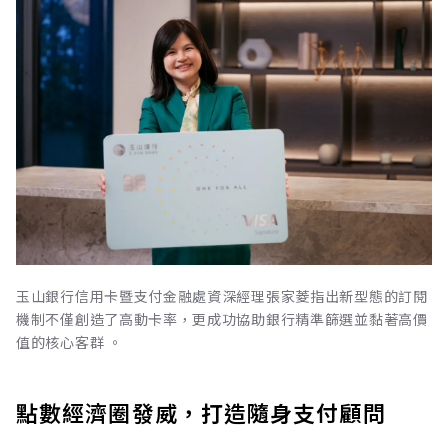
玉山銀行信用卡暨支付金融處資深經理張家菱指出新型態的訂閱
機制不僅創造了高動卡率，更成功協助銀行精準篩選並黏著高價
值的核心客群 。
點數經濟圈發威，打造隨身支付顧問