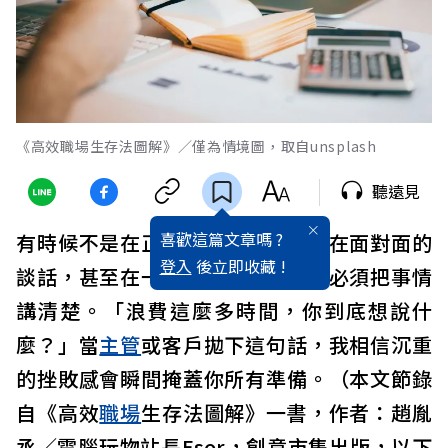
《高效職場生存法圖解》／僅為情境圖，取自unsplash
聽遠見
喜歡這篇文章嗎 ?
有時候不是在正式的會議中，而是在面對面的
登入
後立即收藏 !
談話，甚至在一通電話裡，我們就必須把事情
講清楚。「浪費這麼多時間，你到底想說什
麼？」當
主管
或客戶拋下這句話，我相信沉重
的挫敗感會瞬間掩蓋你所有準備。（本文節錄
自《高效
職場
生存法圖解》一書，作者：趙胤
丞／電腦玩物站長Esor，創意市集出版，以下