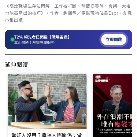
《高效職場生存法圖解：工作被打斷、時間很零碎、會議一大堆
也能高產出的技巧》，作者：趙胤丞／電腦玩物站長Esor，創意
市集出版
72%
領先者已開啟【職場雷達】
立即開啟
立即開通！解鎖專屬服務
延伸閱讀
當好人沒用？職場人際關係：做