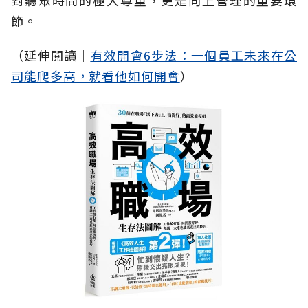
節。
（延伸閱讀│
有效開會6步法：一個員工未來在公
司能爬多高，就看他如何開會
）