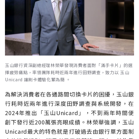
玉山銀行資深副總經理林榮華發現消費者面對「滿手卡片」的選
擇疲勞痛點，率領團隊耗時近兩年進行田野調查，致力以 玉山
Unicard 讓刷卡體驗化繁為簡 。
為解決消費者在各通路間切換卡片的困擾，玉山銀
行耗時近兩年進行深度田野調查與系統開發，在
2024年推出「玉山Unicard」，不到兩年時間便
創下發行近200萬張亮眼成績。林榮華強調，玉山
Unicard最大的特色就是打破過去由銀行單方面制