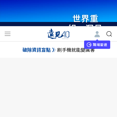
世界重
組・洞見
未來 與
世界領袖
職場雷達
破除資訊盲點
刷手機就能變厲害
同行