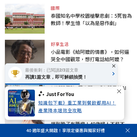
國際
泰國知名中學校園槍擊悲劇：5死皆為
教師！學生憶「以為是惡作劇」
好享生活
小品電影《給阿嬤的情書》，如何逼
哭全中國觀眾，想打電話給阿嬤？
×
最後衝刺：已閱讀2/3篇文章
再讀1篇文章，即可解鎖抽獎！
科技
川湖股價破1萬大關！「台股最純AI
Just For You
股」做什麼？下半年需求續強
知識包下載》重工業到餐飲都用AI！
產業降本增效全攻略
好享生活
摸到脖子有腫塊！48歲婦人不菸不
40 週年盛大開啟！享限定優惠與獨家好禮
酒，反覆感冒3個多月竟罹口咽癌