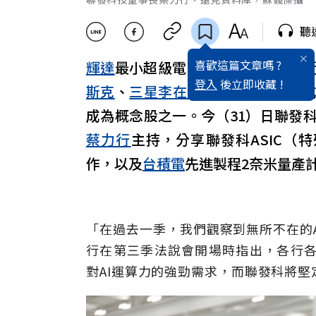
聽
喜歡這篇文章嗎 ?
輝達
最小超級電腦DGX Spark，最
登入
後立即收藏 !
斯克
、
三星
李在鎔
、現代鄭義宣，
成為概念股之一。今（31）日聯發
蔡力行
主持，分享聯發科ASIC（
作，以及
台積電
先進製程2奈米量產
「在過去一季，我們觀察到無所不在的
行在第三季法說會開場時指出，各行各業對 
對AI運算力的強勁需求，而聯發科將