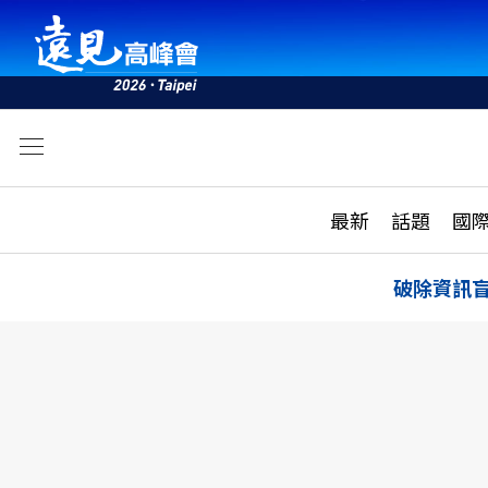
文
最新
最新
話題
國
雜誌目錄
活動
話題
AI
破除資訊
學堂
專題報導
科技
教育
遠見ON AIR
影音
合作