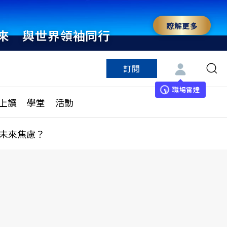
瞭解更多
來 與世界領袖同行
訂閱
特色頻道
訂閱
見線上讀
ESG遠見
職場雷達
上讀
學堂
活動
多訂閱方案
城市學
刊購買
健康遠見
未來焦慮？
子報訂閱
華人精英論壇
享知識包
領導影響力學院