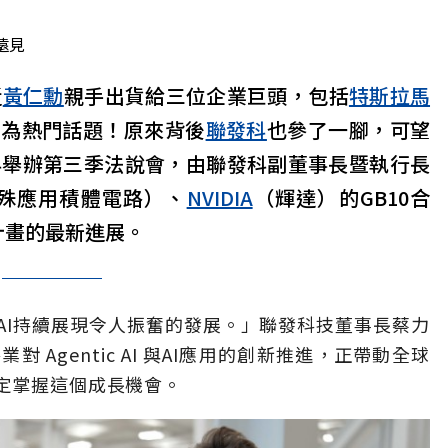
遠見
近
黃仁勳
親手出貨給三位企業巨頭，包括
特斯拉
馬
成為熱門話題！原來背後
聯發科
也參了一腳，可望
科舉辦第三季法說會，由聯發科副董事長暨執行長
特殊應用積體電路）、
NVIDIA
（輝達）的GB10合
計畫的最新進展。
AI持續展現令人振奮的發展。」聯發科技董事長蔡力
Agentic AI 與AI應用的創新推進，正帶動全球
堅定掌握這個成長機會。