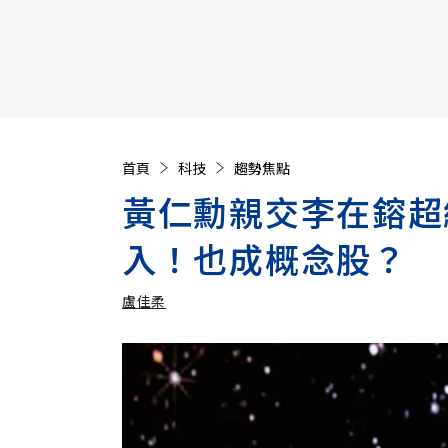
【遠見40週年慶】訂《遠見》贈實用家電3選1+暢銷好
首頁
科技
趨勢焦點
黃仁勳親交李在鎔超
入！也成概念股？
盧佳柔
加入追蹤
盧佳柔