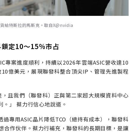
貨給特斯拉的馬斯克。取自X@nvidia
鎖定10～15%市占
C專案進度順利，持續以2026年雲端ASIC營收達10
數10億美元，展現聯發科整合頂尖IP、管理先進製程
量產，且我們（聯發科）正與第二家超大規模資料中心
利。」 蔡力行信心地說道。
透過專用ASIC晶片降低TCO（總持有成本），聯發科
理想合作伙伴。蔡力行補充，聯發科的長期目標，是讓