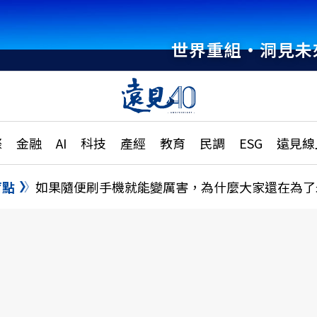
世界重組・洞見未
章
特輯
文章
大學升學、職涯攻略
遠
際
金融
AI
科技
產經
教育
民調
ESG
遠見線
國際
更
縣市施政調查全解析
金融
單
民調
盲點
如果隨便刷手機就能變厲害，為什麼大家還在為了
產經
電
好享生活
獨
專欄