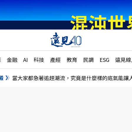
章
特輯
文章
大學升學、職涯攻略
遠
際
金融
AI
科技
產經
教育
民調
ESG
遠見線
國際
更
縣市施政調查全解析
金融
單
民調
澱
當大家都急著追趕潮流，究竟是什麼樣的底氣能讓
產經
電
好享生活
獨
專欄