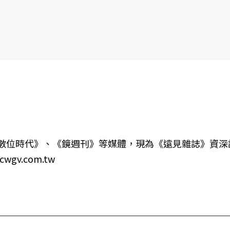
書6選3 特價 3,980 元
數位時代》、《鏡週刊》等媒體，現為《遠見雜誌》資深
gv.com.tw