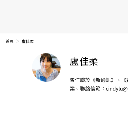
【遠見40週年慶】訂《遠見》贈實用家電3選1+暢銷好
首頁
目前頁面：
盧佳柔
盧佳柔
曾任職於《新通訊》、《
業。聯絡信箱：cindylu@cw