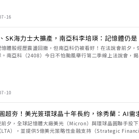
07-16
、SK海力士大擴產，南亞科李培瑛：記憶體仍是
記憶體股經歷震盪回撤，但南亞科仍被看好！在法說會前夕，9
隊。南亞科（2408）今日不怕颱風舉行第二季線上法說會，揭
升溫，南亞科第二季毛利率衝上79.5%，較第一季增加11.
07-10
圓超夯！美光簽環球晶十年長約，徐秀蘭：AI需
夜前夕，全球記憶體大廠美光（Micron）與環球晶圓聯手投
LTA），並提供5億美元策略性金融支持（Strategic Finan
環球晶成立以來最長、規模最大的長約，也再次釋放AI需求仍