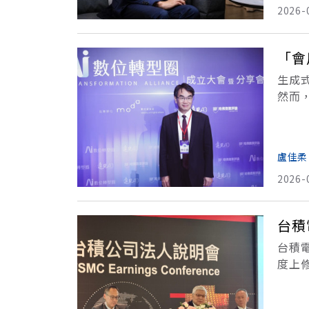
2026-
「會
生成
然而
的「
盧佳柔
2026-
台積
台積
度上修
支出