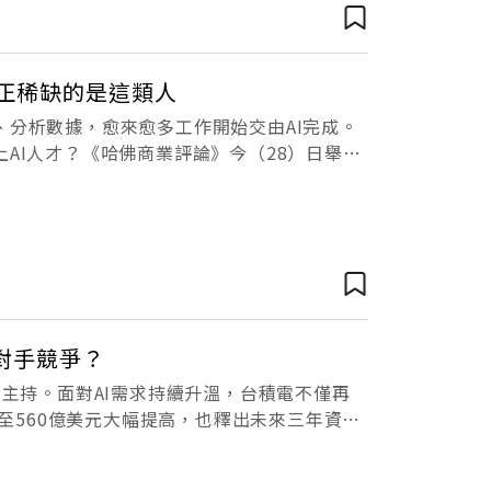
真正稀缺的是這類人
、分析數據，愈來愈多工作開始交由AI完成。
AI人才？《哈佛商業評論》今（28）日舉辦
以及台智雲策略長李立國探討目前稀缺
對手競爭？
自主持。面對AI需求持續升溫，台積電不僅再
億至560億美元大幅提高，也釋出未來三年資本
I需求的決心。除了大幅提高資