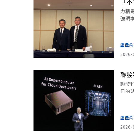
「不
力積
強調
黃崇
衝。
盧佳柔
2026-
聯發
聯發科
日的
產，
盧佳柔
2026-