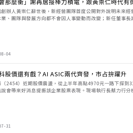
會那麼衝」謝再居接棒力積電，跟黃崇仁時代有
電創辦人黃崇仁辭世後，新經營團隊首度公開對外說明未來經
本業、團隊與發展方向都不會因人事變動而改變；新任董事長
仁個性不同，未來公司將更重視風險控管，不會衝太快。「未
」力
08-04
科股價還有戲？AI ASIC兩代齊發，市占拚躍升
（2454）近期股價震盪，從上半年高點4970元一路下探到
法說會帶來好消息提振該企業股票表現。現場執行長蔡力行分析，
帶動2026年資料中心營收突破20億美元；運算規模更大的第二
07-31