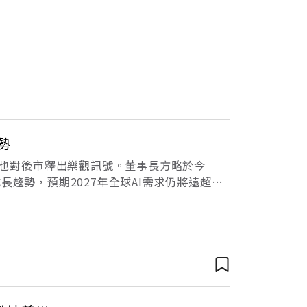
勢
）也對後市釋出樂觀訊號。董事長方略於今
長趨勢，預期2027年全球AI需求仍將遠超過
2027年價格調整幅度不會比20