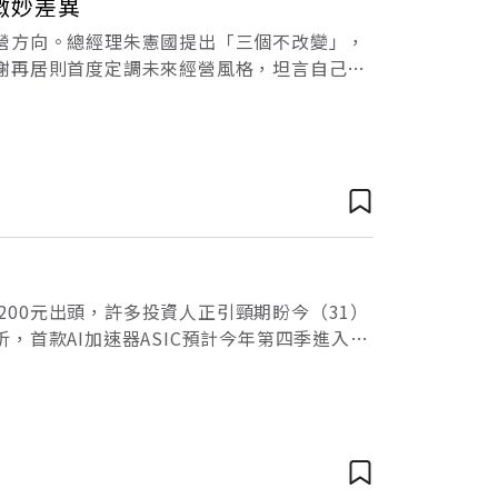
微妙差異
營方向。總經理朱憲國提出「三個不改變」，
謝再居則首度定調未來經營風格，坦言自己與
來公司的風格，一定會比較保守，不會那麼
3200元出頭，許多投資人正引頸期盼今（31）
首款AI加速器ASIC預計今年第四季進入量
代產品，也確定朝202