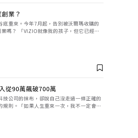
度創業？
谷底重來。今年7月起，告別被沃爾瑪收購的
業嗎？ 「VIZIO就像我的孩子，但它已經長
灣，12歲
入從90萬飆破700萬
界級科技公司的抹布，卻說自己沒走過一條正確的
的規則。「如果人生重來一次，我不一定會走
道》作者抹布（Moboo）如是說。