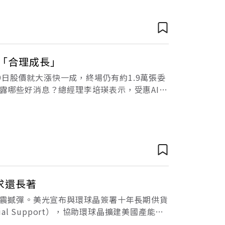
「合理成長」
日股價就大漲快一成，終場仍有約1.9萬張委
露哪些好消息？總經理李培瑛表示，受惠AI需
6個百分點；單季每股盈餘（EP
求還長著
下震撼彈。美光宣布與環球晶簽署十年長期供貨
cial Support），協助環球晶擴建美國產能，
將延續下