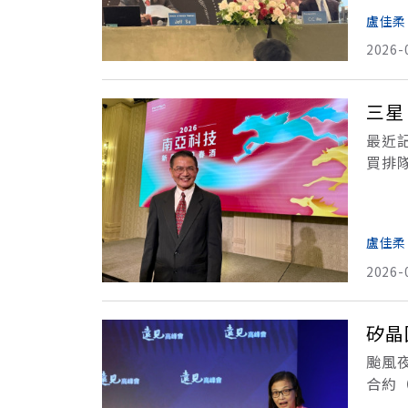
盧佳柔
2026-
三星
最近
買排
求持續
盧佳柔
2026-
矽晶
颱風
合約（
創下