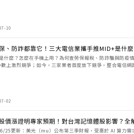
07-10
保、防詐都靠它！三大電信業攜手推MID+是什
D+是什麼？怎麼在手機上用？為何查勞保報稅、防詐騙與防疫
戶數上激烈競爭；如今，三家業者首度放下競爭，整合電信網
易前的最後一道防線。今（2）日，中華電信、台灣大哥大與
07-02
股價漲證明專家預期！對台灣記憶體股影響？全
6/6/25更新：美光（mu）公布第三季財報，受惠於 AI 算力