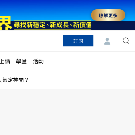
瞭解更多
訂閱
特色頻道
訂閱
見線上讀
ESG遠見
上讀
學堂
活動
多訂閱方案
城市學
刊購買
健康遠見
人氣定神閒？
子報訂閱
華人精英論壇
享知識包
領導影響力學院