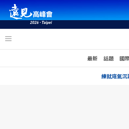
文
最新
最新
話題
國
雜誌目錄
活動
話題
AI
練就底氣沉
學堂
專題報導
科技
教育
遠見ON AIR
影音
合作