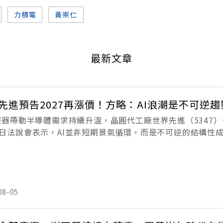
力積電
黃崇仁
最新文章
先進預告2027再漲價！方略：AI浪潮是不可逆趨
伺服器帶動半導體需求持續升溫，晶圓代工廠世界先進（5347
）日法說會表示，AI並非短期景氣循環，而是不可逆的結構性成
，供不應求態勢持續。他認為，AI仍是半導體的主旋律，並預期
08-05