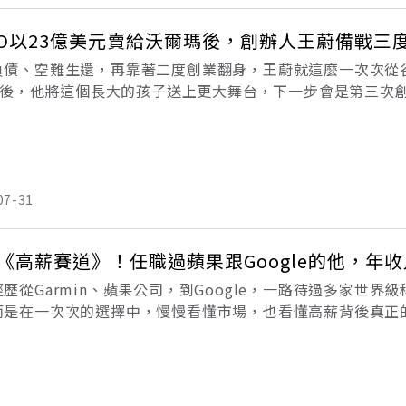
ZIO以23億美元賣給沃爾瑪後，創辦人王蔚備戰三
負債、空難生還，再靠著二度創業翻身，王蔚就這麼一次次從
IO後，他將這個長大的孩子送上更大舞台，下一步會是第三次創
熟了。」智慧電視平台公司VIZIO創辦人王蔚說。 出生於台
07-31
《高薪賽道》！任職過蘋果跟Google的他，年收
歷從Garmin、蘋果公司，到Google，一路待過多家世
而是在一次次的選擇中，慢慢看懂市場，也看懂高薪背後真正
的路；但我相信，每一段經歷，都有它存在的意義。」《高薪賽