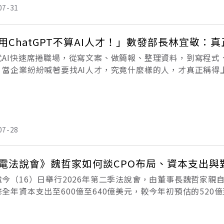
07-31
用ChatGPT不算AI人才！」數發部長林宜敬：
式AI快速席捲職場，從寫文案、做簡報、整理資料，到寫程式
，當企業紛紛喊著要找AI人才，究竟什麼樣的人，才真正稱得上
AI數位轉型圈成立大會暨分享會」上，數位發展部部長林宜敬
07-28
電法說會》魏哲家如何談CPO布局、資本支出與
電今（16）日舉行2026年第二季法說會，由董事長魏哲家親
全年資本支出至600億至640億美元，較今年初預估的520
將「比過去三年更加顯著成長」的訊號，展現持續擴產、滿足A