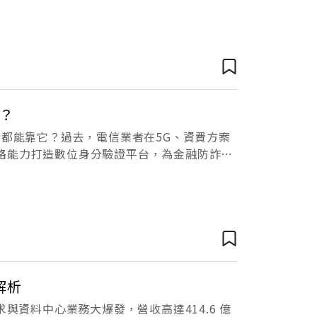
麼？
情都能靠它？過去，電信業者在5G、資費方案
路能力打造數位身分驗證平台，為金融防詐建
遠傳電信攜手臺灣網路認證（下稱臺網），推
解析
需求與資料中心業務大爆發，營收高達414.6 億