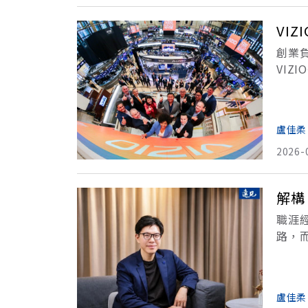
VI
創業
VIZ
大、成
盧佳柔
2026-
解構
職涯經
路，
同樣
盧佳柔