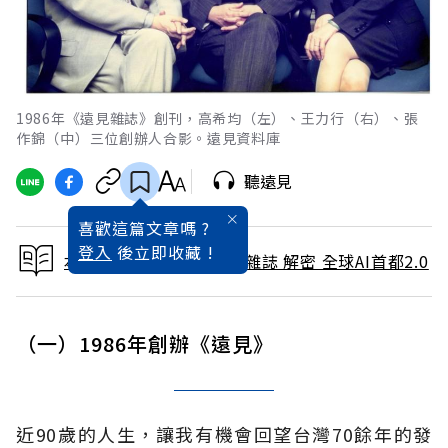
1986年《遠見雜誌》創刊，高希均（左）、王力行（右）、張
作錦（中）三位創辦人合影。遠見資料庫
聽遠見
喜歡這篇文章嗎 ?
登入
後立即收藏 !
本文出自 2025 / 11月號雜誌 解密 全球AI首都2.0
（一）1986年創辦《遠見》
近90歲的人生，讓我有機會回望台灣70餘年的發