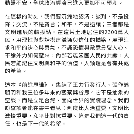
動盪不安，全球政治經濟已進入更加不可預測。
在這樣的時刻，我們要沉痛地認清：談判，不是投
降；交流，不是賣台；和平，不是退讓；三者都是
文明進展的轉捩點。在這片土地居住的2300萬人
民，用理性與對話搭建溝通與信任的橋梁，展現追
求和平的決心與勇氣，不讓恐懼與敵意分裂人心。
不論外力如何壓來，內部若能鞏固人民的共識，人
民若能記住文明與和平的價值，人類還是會有共處
的希望。
這本《前進思維》，集結了王力行發行人、張作錦
顧問和我三位多年來的觀察與省思。它不是抽象的
空談，而是立足台灣、面向世界的實踐理念。我們
盼望讀者能在書中看見：制度比人治重要，文明比
激情重要，和平比對抗重要。這是我們這一代的責
任，也是下一代的希望。