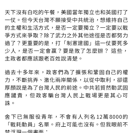
天下沒有白吃的午餐，美國當年獨立也和英國打了
一仗。但今天台灣不願接受中共統治，想維持自己
的主權和生活方式，是否一定要獨立？一定要以戰
爭方式來爭取？除了武力之外其他途徑是否都努力
過了？更重要的是，打「制憲建國」這一仗要死多
少人，是否一定會贏？要是敗了怎麼辦？ 這些，
主政者都應該跟老百姓說清楚。
過去十多年來，政客們為了擴張和鞏固自己的權
力，不斷挑弄、激化兩岸關係，以從中取利，卻還
厚顏說是為了台灣人民的前途。中共若貿然動武固
應譴責，但政客騙台灣人民上戰場更是其心可
誅。
舍下已無服役青年，不會有人列名12萬8000的
「戰耗動員」名單。府上可能也沒有。但我眼前不
禁浮現一個畫面：