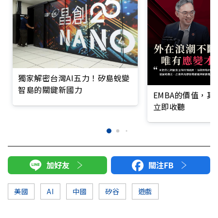
獨家解密台灣AI五力！矽島蛻變
智島的關鍵新國力
EMBA的價值，
立即收聽
加好友
關注FB
美國
AI
中國
矽谷
遊戲