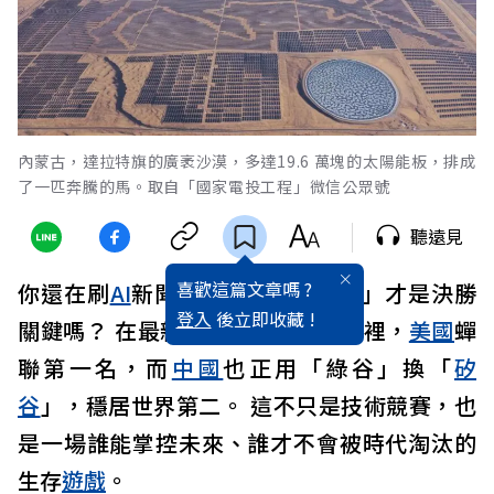
內蒙古，達拉特旗的廣袤沙漠，多達19.6 萬塊的太陽能板，排成
了一匹奔騰的馬。取自「國家電投工程」微信公眾號
聽遠見
喜歡這篇文章嗎 ?
你還在刷
AI
新聞，卻不知道「算力」才是決勝
登入
後立即收藏 !
關鍵嗎？ 在最新的全球AI算力地圖裡，
美國
蟬
聯第一名，而
中國
也正用「綠谷」換「
矽
谷
」，穩居世界第二。 這不只是技術競賽，也
是一場誰能掌控未來、誰才不會被時代淘汰的
生存
遊戲
。