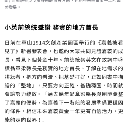
圖/ 前總統蔡英文讚許縣政發展方向，也期待未來黃金十年的蓬
勃發展。
小英前總統盛讚 務實的地方首長
日前在華山1914文創產業園區舉行的《嘉義被看
見了》新書發表會，也邀約大眾共同見證嘉義的成
長，看見下個黃金十年。前總統蔡英文在致詞中盛
讚翁章梁縣長是務實的地方首長、了解在地需求的
耕耘者，把方向看清、把基礎打好，正如同書中描
繪的「整地」，只要方向正確、基礎穩固，時間就
會讓努力綻放。「過去幾年翁章梁縣長與團隊彙整
了嘉義的優勢，為嘉義下一階段的發展準備更穩固
的條件，相信未來嘉義黃金十年更有自信活力，更
能夠走向世界！」