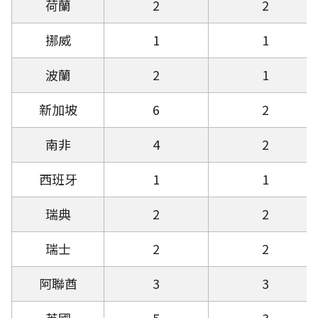
荷蘭
2
2
挪威
1
1
波蘭
2
1
新加坡
6
2
南非
4
2
西班牙
1
1
瑞典
2
2
瑞士
2
2
阿聯酋
3
3
英國
5
3