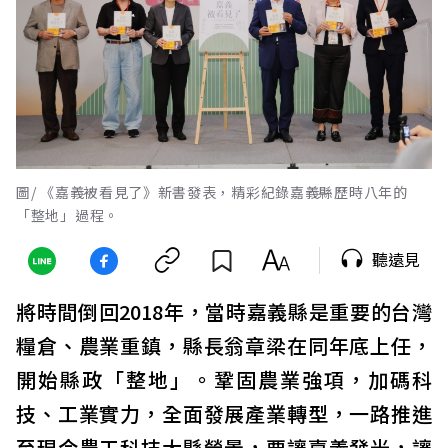
圖/ 《嘉義被看見了》新書發表，精彩紀錄嘉義縣歷時八年的
「整地」過程。
聽遠見
將時間倒回2018年，當時嘉義縣是重要的台灣
糧倉、農業重鎮，縣長翁章梁在同年底上任，
開始縣政「整地」。鞏固農業強項，加碼科
技、工業實力，全面發展產業轉型，一路推進
至現今農工科技大縣榮景，要讓嘉義發光，讓