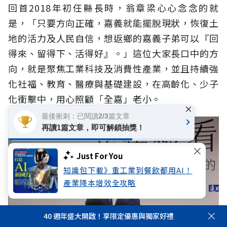
回首2018年初任縣長時，翁章梁心心念念的就
是，「只要方向正確，嘉義就能擺脫現狀，恢復土
地的活力及人民自信，想返鄉的嘉義子弟可以『回
得來、留得下、活得好』。」這位大家長口中的方
向，就是聚焦工業科技及消費性產業，並且持續強
化社福、教育、醫療與基礎建設，在高齡化、少子
化衝擊中，用心照顧「全嘉」老小。
×
最後衝刺：已閱讀2/3篇文章
再讀1篇文章，即可解鎖抽獎！
Just For You
知識包下載》重工業到餐飲都用AI！
產業降本增效全攻略
40 週年盛大開啟！享限定優惠與獨家好禮