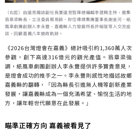
（右起）由遠見雜誌副社長兼遠見智庫總編輯李建興主持，邀集
翁章梁縣長、立法委員蔡易餘、財信傳媒集團董事長謝金河、紙
風車劇團創辦人李永豐、嘉義縣人力發展所長許喻理等人交流座
談，回顧嘉義八年施政軌跡。
《2026台灣燈會在嘉義》總計吸引約1,360萬人次
參觀，創下高達316億元的觀光產值。翁章梁強
調，紙風車劇團創辦人李永豐提供許多寶貴意見，
是燈會成功的推手之一。李永豐則感性地描述故鄉
嘉義縣的翻轉，「因為縣長引進無人機等創新產業
發展，讓嘉義縣成為一個充滿希望、愉悅生活的地
方，讓年輕世代願意在此發展。」
瞄準正確方向 嘉義被看見了