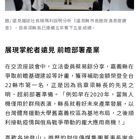
圖/ 遠見雜誌社長楊瑪利說明分析《遠見縣市長施政滿意度調
查》，翁章梁縣長已連續五年奪下五星成績。
展現掌舵者遠見 前瞻部署產業
在交流座談會中，立法委員蔡易餘分享，嘉義縣在
爭取前瞻基礎建設等計畫，獲得補助金額榮登全台
22縣市第一名，正是因為翁章梁縣長的先見之
明、超前部署準備。「例如早在2020年，當無人
機僅用於群飛表演，縣長就看好未來產業發展，以
台灣體育運動大學舊嘉義校區為基地布局，之後順
利接軌疫情與俄烏戰爭帶動的龐大應用商機！」
喜歡各地登山、遊歷的財信傳媒集團董事長謝金