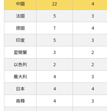
中國
22
4
法國
5
3
德國
7
4
印度
5
3
愛爾蘭
3
2
以色列
2
2
義大利
4
3
日本
4
4
南韓
4
3