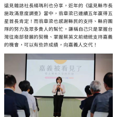
遠見雜誌社長楊瑪利也分享，近年的《遠見縣市長
施政滿意度調查》當中，翁章梁已連續五年贏得五
星首長肯定！而翁章梁也感謝縣民的支持、縣府團
隊的努力及眾多貴人的幫忙，謙稱自己只是掌握台
灣往南部發展的契機、掌握蔡英文前總統支持嘉義
的機會，可以有些許成績，向嘉義人交代！