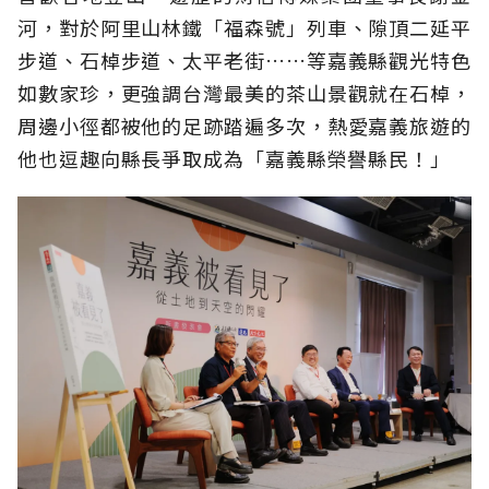
河，對於阿里山林鐵「福森號」列車、隙頂二延平
步道、石棹步道、太平老街……等嘉義縣觀光特色
如數家珍，更強調台灣最美的茶山景觀就在石棹，
周邊小徑都被他的足跡踏遍多次，熱愛嘉義旅遊的
他也逗趣向縣長爭取成為「嘉義縣榮譽縣民！」