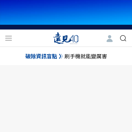
破除資訊盲點
刷手機就能變厲害