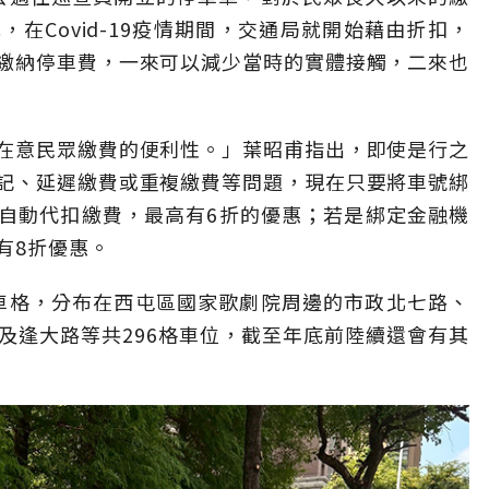
在Covid-19疫情期間，交通局就開始藉由折扣，
繳納停車費，一來可以減少當時的實體接觸，二來也
在意民眾繳費的便利性。」葉昭甫指出，即使是行之
記、延遲繳費或重複繳費等問題，現在只要將車號綁
格自動代扣繳費，最高有6折的優惠；若是綁定金融機
有8折優惠。
停車格，分布在西屯區國家歌劇院周邊的市政北七路、
及逢大路等共296格車位，截至年底前陸續還會有其