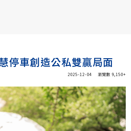
書6選3 特價 3,980 元
慧停車創造公私雙贏局面
2025-12-04
瀏覽數
9,150+
加入追蹤