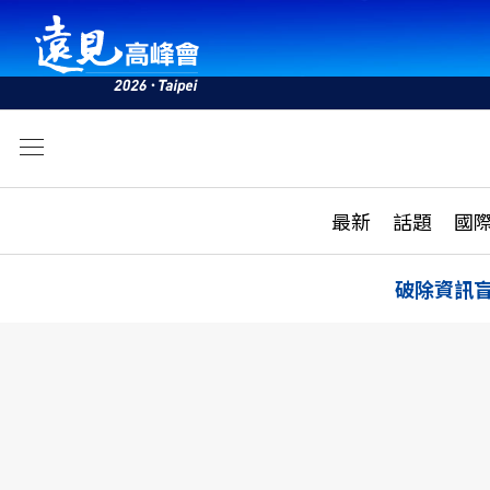
文
最新
最新
話題
國
雜誌目錄
活動
話題
AI
破除資訊
學堂
專題報導
科技
教育
遠見ON AIR
影音
合作