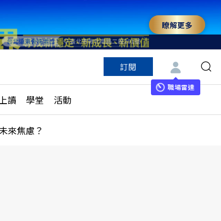
瞭解更多
訂閱
特色頻道
訂閱
見線上讀
ESG遠見
職場雷達
上讀
學堂
活動
多訂閱方案
城市學
刊購買
健康遠見
未來焦慮？
子報訂閱
華人精英論壇
享知識包
領導影響力學院