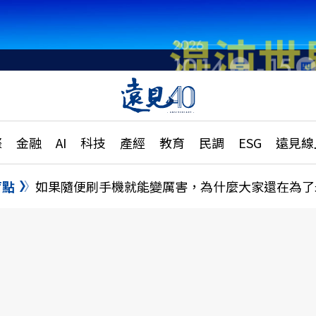
章
特輯
文章
大學升學、職涯攻略
遠
際
金融
AI
科技
產經
教育
民調
ESG
遠見線
國際
更
縣市施政調查全解析
金融
單
民調
盲點
如果隨便刷手機就能變厲害，為什麼大家還在為了
產經
電
好享生活
獨
專欄