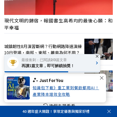
現代文明的歸宿，報國書生高希均的最後心願：和
平幸福
城鎮韌性8月演習斷網？行動網路降速演練
10日登場，南部、東部、離島為何不用？
×
最後衝刺：已閱讀2/3篇文章
再讀1篇文章，即可解鎖抽獎！
緬懷高希均教授》一張單程機票，曾改變
Just For You
了眷村出身的他一生命運
知識包下載》重工業到餐飲都用AI！
產業降本增效全攻略
換個主題看看
40 週年盛大開啟！享限定優惠與獨家好禮