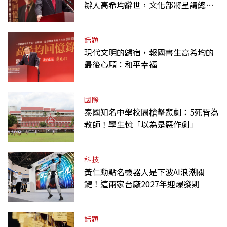
辦人高希均辭世，文化部將呈請總統
明令褒揚
話題
現代文明的歸宿，報國書生高希均的
最後心願：和平幸福
國際
泰國知名中學校園槍擊悲劇：5死皆為
教師！學生憶「以為是惡作劇」
科技
黃仁勳點名機器人是下波AI浪潮關
鍵！這兩家台廠2027年迎爆發期
話題