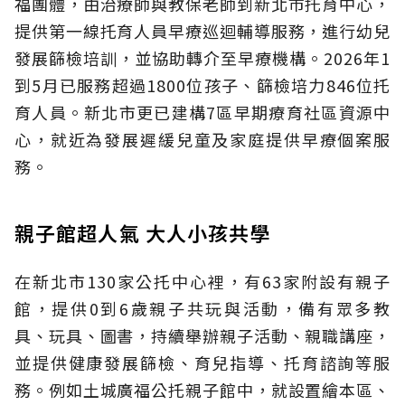
福團體，由治療師與教保老師到新北市托育中心，
提供第一線托育人員早療巡迴輔導服務，進行幼兒
發展篩檢培訓，並協助轉介至早療機構。2026年1
到5月已服務超過1800位孩子、篩檢培力846位托
育人員。新北市更已建構7區早期療育社區資源中
心，就近為發展遲緩兒童及家庭提供早療個案服
務。
親子館超人氣 大人小孩共學
在新北市130家公托中心裡，有63家附設有親子
館，提供0到6歲親子共玩與活動，備有眾多教
具、玩具、圖書，持續舉辦親子活動、親職講座，
並提供健康發展篩檢、育兒指導、托育諮詢等服
務。例如土城廣福公托親子館中，就設置繪本區、