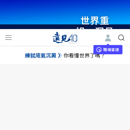
世界重
組・洞見
未來 與
世界領袖
職場雷達
練就底氣沉澱
你看懂世界了嗎？
同行