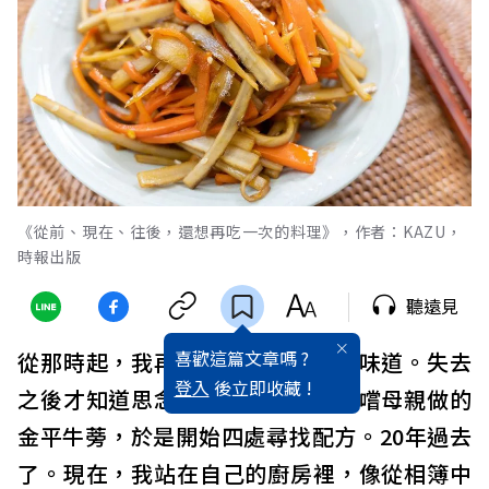
《從前、現在、往後，還想再吃一次的料理》，作者：KAZU，
時報出版
聽遠見
喜歡這篇文章嗎 ?
從那時起，我再也吃不到記憶中的味道。失去
登入
後立即收藏 !
之後才知道思念，我渴望再一次品嚐母親做的
金平牛蒡，於是開始四處尋找配方。20年過去
了。現在，我站在自己的廚房裡，像從相簿中