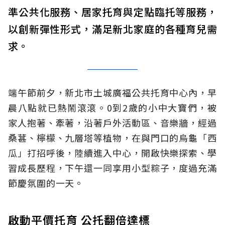
準公共化服務、居家托育與定點臨托等服務，
以創新彈性形式，滿足新北家庭的各種育兒需
求。
端午節前夕，新北市土城廣福公共托育中心內，早
晨八點就已熱鬧滾滾。0到2歲的小中大寶們，被
家人抱著、牽著，沿著戶外活動區、音樂牆，經過
桑葚、檸檬、九層塔等植物，在與門口的烏龜「西
瓜」打招呼後，陸續進入中心，開啟快樂探索、學
習成長歷程，下午還一同享用小型粽子，度過充滿
節慶氛圍的一天。
啟動平價托育 公托翻倍達標