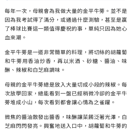
每年一次，母親會為我做大量的金平牛蒡。並不是
因為我考試得了滿分，或通過什麼測驗，甚至是贏
了棒球比賽這一類值得慶祝的事，單純只因為她心
血來潮。
金平牛蒡是一道非常簡單的料理，將切絲的胡蘿蔔
和牛蒡用香油炒香，再以米酒、砂糖、醬油、味
醂、辣椒和白芝麻調味。
母親的金平牛蒡總是放入大量切成小段的辣椒。每
次放學回家，總能看到一盤已經稍微冷卻的金平牛
蒡堆成小山，每次看到都會讓心情為之雀躍。
微焦的醬油散發出醬香，味醂讓菜餚泛著光澤，白
芝麻閃閃發亮。興奮地送入口中，胡蘿蔔和牛蒡的