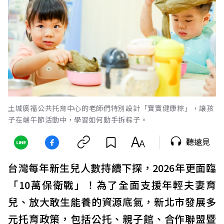
土城廣福公共托育中心的老師們特別設計「寶寶健康粽」，讓孩
子在端午節活動中，學習如何動手拆粽子。
聽遠見
台灣每年新生兒人數持續下探，2026年更面臨
「10萬保衛戰」！為了全面支援年輕夫妻育
兒、放大敢生能養的資源底氣，新北市發展多
元托育政策，包括公托、親子館、合作聯盟暨