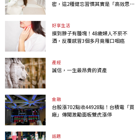
密，這2種健忘習慣其實是「高效思
考」的表現
好享生活
摸到脖子有腫塊！48歲婦人不菸不
酒，反覆感冒3個多月竟罹口咽癌
產經
誠信，一生最昂貴的資產
金融
台股漲702點收44928點！台積電「買
廠」傳聞激勵面板雙虎漲停
話題