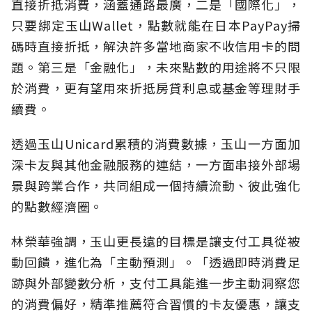
直接折抵消費，涵蓋通路最廣，二是「國際化」，
只要綁定玉山Wallet，點數就能在日本PayPay掃
碼時直接折抵，解決許多當地商家不收信用卡的問
題。第三是「金融化」，未來點數的用途將不只限
於消費，更有望用來折抵房貸利息或基金等理財手
續費。
透過玉山Unicard累積的消費數據，玉山一方面加
深卡友與其他金融服務的連結，一方面串接外部場
景與跨業合作，共同組成一個持續流動、彼此強化
的點數經濟圈。
林榮華強調，玉山更長遠的目標是讓支付工具從被
動回饋，進化為「主動預測」。「透過即時消費足
跡與外部變數分析，支付工具能進一步主動洞察您
的消費偏好，精準推薦符合習慣的卡友優惠，讓支