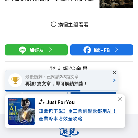
換個主題看看
加好友
關注FB
登入網站會員
×
最後衝刺：已閱讀2/3篇文章
享受更多個人化的會員服務
再讀1篇文章，即可解鎖抽獎！
快速註冊
會員登入
Just For You
知識包下載》重工業到餐飲都用AI！
產業降本增效全攻略