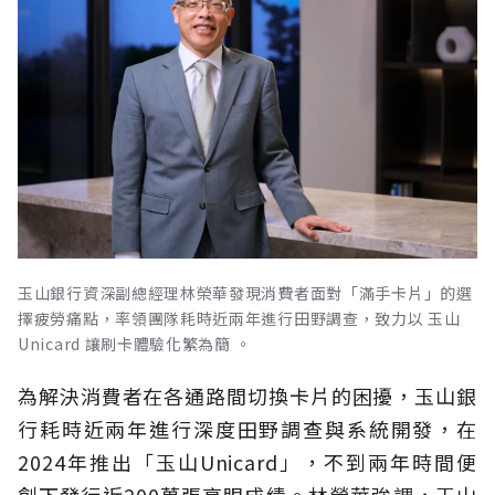
玉山銀行資深副總經理林榮華發現消費者面對「滿手卡片」的選
擇疲勞痛點，率領團隊耗時近兩年進行田野調查，致力以 玉山
Unicard 讓刷卡體驗化繁為簡 。
為解決消費者在各通路間切換卡片的困擾，玉山銀
行耗時近兩年進行深度田野調查與系統開發，在
2024年推出「玉山Unicard」，不到兩年時間便