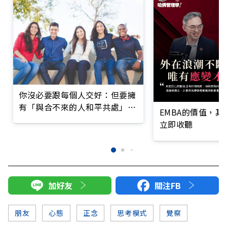
你沒必要跟每個人交好：但要擁
有「與合不來的人和平共處」的
EMBA的價值，
能力
立即收聽
加好友
關注FB
朋友
心態
正念
思考模式
覺察