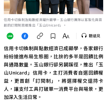
信用卡切換制及點數經濟躍升顯學，玉山銀行團隊以客製化與首
創的訂閱制思維推出「玉山Unicard」。
聽遠見
信用卡切換制與點數經濟已成顯學，各家銀行
紛紛搶進布局生態圈，比拚的多半是回饋比例
與通路數量。玉山銀行卻另闢蹊徑，推出「玉
山Unicard」信用卡，主打消費者自選回饋權
益，更首創「訂閱制」，將選擇權交還持卡
人，讓支付工具打破單一消費平台與場景，更
加深入生活日常。