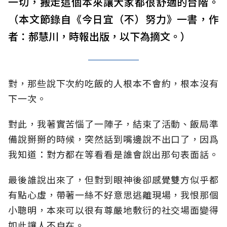
一切，搬走這個本來讓大家都很舒適的台階。
（本文節錄自《今日宜（不）努力》一書，作
者：郝慧川，時報出版，以下為摘文。）
對，那些說下次約吃飯的人根本不會約，根本沒有
下一次。
對此，我著實苦惱了一陣子，結束了活動、飯局準
備說掰掰的時候，突然話到嘴邊說不出口了，因爲
我知道：對方都在等看看是誰會說出那句表面話。
最後誰說出來了，但對到眼神後卻感覺雙方似乎都
有點心虛，帶著一絲不好意思逃離現場，我恨那個
小聰明，本來可以很有尊嚴地敷衍的社交場面變得
如此讓人不自在。