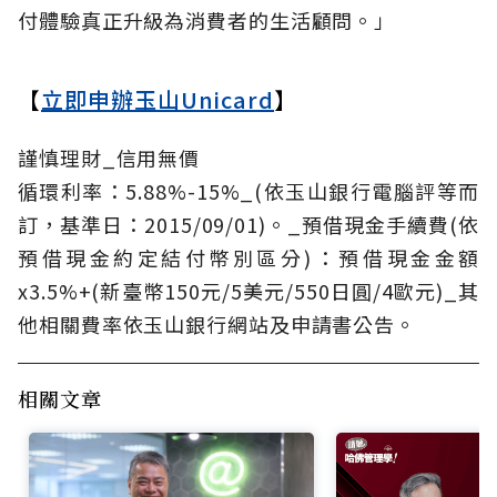
付體驗真正升級為消費者的生活顧問。」
【
立即申辦玉山Unicard
】
謹慎理財_信用無價
循環利率：5.88%-15%_(依玉山銀行電腦評等而
訂，基準日：2015/09/01)。_預借現金手續費(依
預借現金約定結付幣別區分)：預借現金金額
x3.5%+(新臺幣150元/5美元/550日圓/4歐元)_其
他相關費率依玉山銀行網站及申請書公告。
相關文章