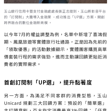
玉山銀行信用卡暨支付金融處處長張正志提到，玉山將影音平台
的「訂閱制」大膽導入金融業 ，成功推出「UP選」方案，開創
跨界融合的數位金融新商模 。
以今年7月的權益調整為例，名單中新增了喜鴻假
期、鳳凰旅遊等實體旅行社通路，正是因為先前的
「領取優惠」的活動數據顯示，實體團客購買高單
價套裝行程的需求強勁，進而主動讓回饋更貼近消
費者的實際需求。
首創訂閱制「UP選」，提升黏著度
另一方面，為滿足不同客群的消費型態，玉山
Unicard 規劃三大回饋方案：預設的「簡單選」
主打隨意刷，百大指定消費最高3%回饋；「任意