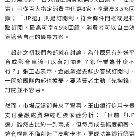
選」可從百大指定消費中任選8家，享最高3.5%回
饋；「UP選」則是訂閱制，符合條件門檻或是扣
點訂閱，最高可享4.5%回饋。消費者可以自由決
定適合自己的優惠方案。
「設計之初我們內部就在討論，為什麼只有外送平
台或影音串流可以有訂閱制？銀行業為什麼不
行？」張正志表示，金融業過去鮮少嘗試訂閱制，
一開始團隊內部也擔憂，要消費者主動「先掏錢」
訂閱並不容易。
然而，市場反饋卻帶來了驚喜。玉山銀行信用卡暨
支付金融處資深經理張家菱分析：「目前『UP
選』雖然占比約一到兩成，但每月成長幅度顯著。
這套機制不僅創造了高動卡率，更成功為銀行篩選