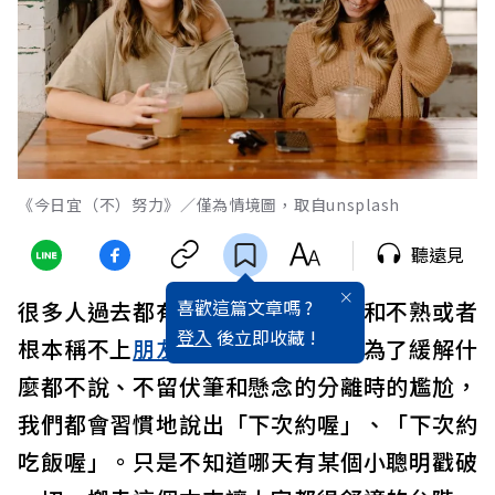
《今日宜（不）努力》／僅為情境圖，取自unsplash
聽遠見
喜歡這篇文章嗎 ?
很多人過去都有一個習慣：結束了和不熟或者
登入
後立即收藏 !
根本稱不上
朋友
的人的社交局後，為了緩解什
麼都不說、不留伏筆和懸念的分離時的尷尬，
我們都會習慣地說出「下次約喔」、「下次約
吃飯喔」。只是不知道哪天有某個小聰明戳破