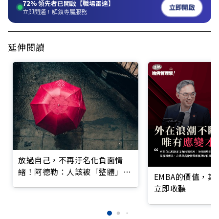
72%
領先者已開啟【職場雷達】
立即開啟
立即開通！解鎖專屬服務
延伸閱讀
放過自己，不再汙名化負面情
緒！阿德勒：人該被「整體」地
EMBA的價值，
看待
立即收聽