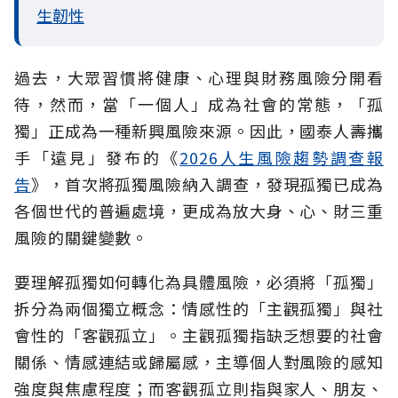
生韌性
過去，大眾習慣將健康、心理與財務風險分開看
待，然而，當「一個人」成為社會的常態，「孤
獨」正成為一種新興風險來源。因此，國泰人壽攜
手「遠見」發布的《
2026人生風險趨勢調查報
告
》，首次將孤獨風險納入調查，發現孤獨已成為
各個世代的普遍處境，更成為放大身、心、財三重
風險的關鍵變數。
要理解孤獨如何轉化為具體風險，必須將「孤獨」
拆分為兩個獨立概念：情感性的「主觀孤獨」與社
會性的「客觀孤立」。主觀孤獨指缺乏想要的社會
關係、情感連結或歸屬感，主導個人對風險的感知
強度與焦慮程度；而客觀孤立則指與家人、朋友、