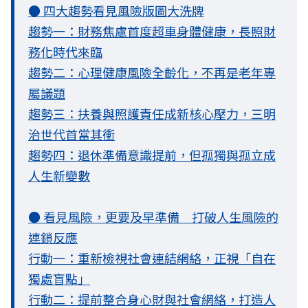
● 四大趨勢看見風險版圖大洗牌
趨勢一：財務焦慮首度超車身體健康，長照財
務化時代來臨
趨勢二：心理健康風險全齡化，不再是老年專
屬議題
趨勢三：扶養與照護責任成新核心壓力，三明
治世代首當其衝
趨勢四：退休準備意識提前，但孤獨與孤立成
人生新變數
● 看見風險，更要及早準備 打破人生風險的
連鎖反應
行動一：重新檢視社會連結網絡，正視「自在
獨處盲點」
行動二：提前整合身心財與社會網絡，打造人