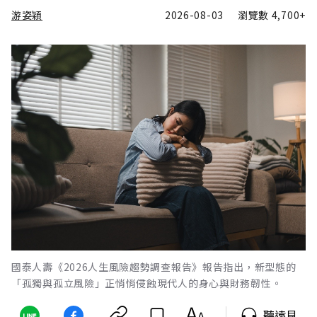
游姿穎
2026-08-03
瀏覽數
4,700+
國泰人壽《2026人生風險趨勢調查報告》報告指出，新型態的
「孤獨與孤立風險」正悄悄侵蝕現代人的身心與財務韌性。
聽遠見