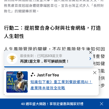
務焦慮首度超越身體健康躍居首位，宣告台灣正式步入「長照財
務化」的關鍵轉折期。
行動二：提前整合身心財與社會網絡，打造
人生韌性
人生風險管理的關鍵，不在於風險發生後如何因
×
應，而在於風險發生前是否已做好準備。調查發
最後衝刺：已閱讀2/3篇文章
再讀1篇文章，即可解鎖抽獎！
現，生理、心理與財務風險往往互相影響，例如健
康惡化可能增加照護與醫療支出，財務壓力也可能
Just For You
加重心理負擔。同時面臨孤獨或孤立，缺乏可提供
知識包下載》重工業到餐飲都用AI！
資訊與支持的人際網絡，這些風險更可能被進一步
產業降本增效全攻略
放大。
40 週年盛大開啟！享限定優惠與獨家好禮
因此，退休準備不應只著重財務，更必須打破單點