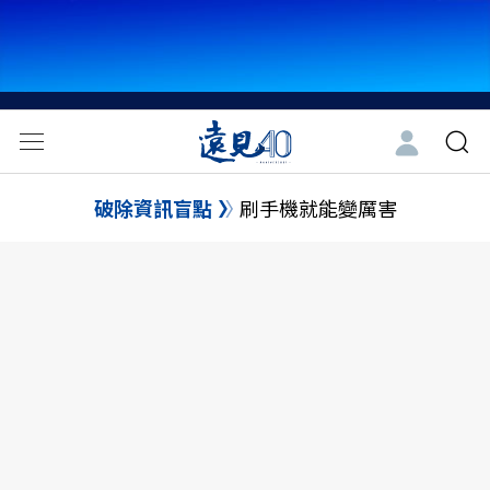
破除資訊盲點
刷手機就能變厲害