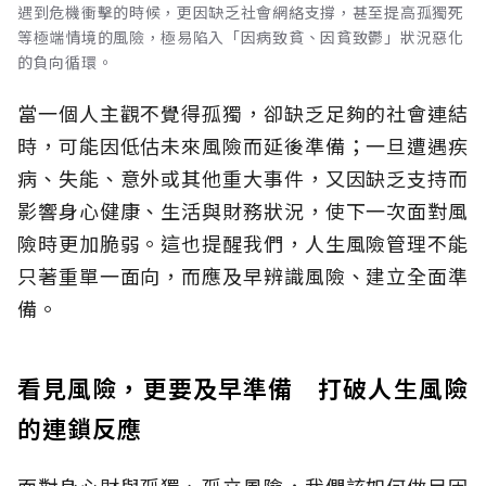
遇到危機衝擊的時候，更因缺乏社會網絡支撐，甚至提高孤獨死
等極端情境的風險，極易陷入「因病致貧、因貧致鬱」狀況惡化
的負向循環。
當一個人主觀不覺得孤獨，卻缺乏足夠的社會連結
時，可能因低估未來風險而延後準備；一旦遭遇疾
病、失能、意外或其他重大事件，又因缺乏支持而
影響身心健康、生活與財務狀況，使下一次面對風
險時更加脆弱。這也提醒我們，人生風險管理不能
只著重單一面向，而應及早辨識風險、建立全面準
備。
看見風險，更要及早準備 打破人生風險
的連鎖反應
面對身心財與孤獨、孤立風險，我們該如何做足因