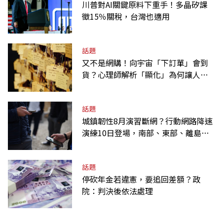
川普對AI關鍵原料下重手！多晶矽課
徵15％關稅，台灣也適用
話題
又不是網購！向宇宙「下訂單」會到
貨？心理師解析「顯化」為何讓人無
法自拔
話題
城鎮韌性8月演習斷網？行動網路降速
演練10日登場，南部、東部、離島為
何不用？
話題
停砍年金若違憲，要追回差額？政
院：判決後依法處理