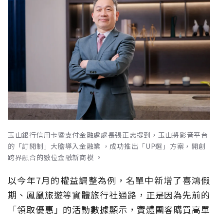
玉山銀行信用卡暨支付金融處處長張正志提到，玉山將影音平台
的「訂閱制」大膽導入金融業 ，成功推出「UP選」方案，開創
跨界融合的數位金融新商模 。
以今年7月的權益調整為例，名單中新增了喜鴻假
期、鳳凰旅遊等實體旅行社通路，正是因為先前的
「領取優惠」的活動數據顯示，實體團客購買高單