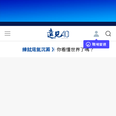
職場雷達
練就底氣沉澱
你看懂世界了嗎？