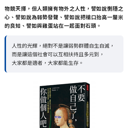
物競天擇，但人類擁有物外之人性，譬如說惻隱之
心、譬如說為弱勢發聲、譬如說把槍口抬高一釐米
的良知、譬如與雞蛋站在一起面對石頭。
人性的光輝，絕對不是讓弱勢群體自生自滅，
而是讓這個社會可以互相扶持且多元到，
大家都是適者，大家都能生存。