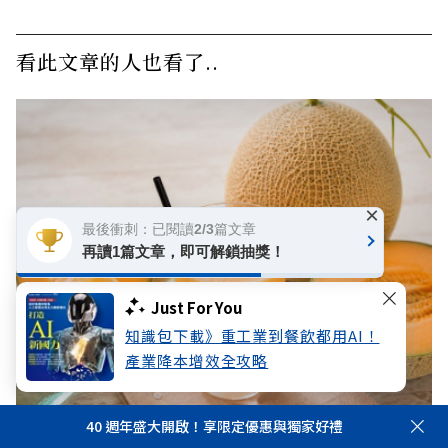
看此文章的人也看了..
×
最後衝刺：已閱讀2/3篇文章
再讀1篇文章，即可解鎖抽獎！
Just For You
知識包下載》重工業到餐飲都用AI！
產業降本增效全攻略
40 週年盛大開啟！享限定優惠與獨家好禮
從課堂的「哈密瓜汁問題」測出金錢觀：你是在買