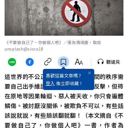
《不要做自己了，你做個人吧》／僅為情境圖，取自
unsplash@siora18
聽遠見
喜歡這篇文章嗎 ?
這世界的不公正是如此常態，人際間的秩序需
登入
後立即收藏 !
要自己出手維護，可以逃離、可以反擊，但待
在原地等因果輪迴、惡人被天收，你只會遍體
鱗傷。被討厭沒關係，被欺負不可以，有些話
該說就說，有些臉該翻就翻！（本文摘自《不
要做自己了，你做個人吧》一書，作者為