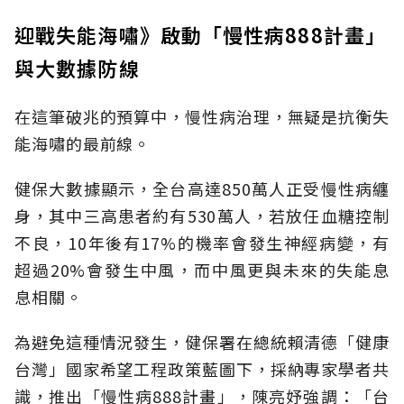
迎戰失能海嘯》啟動「慢性病888計畫」
與大數據防線
在這筆破兆的預算中，慢性病治理，無疑是抗衡失
能海嘯的最前線。
健保大數據顯示，全台高達850萬人正受慢性病纏
身，其中三高患者約有530萬人，若放任血糖控制
不良，10年後有17%的機率會發生神經病變，有
超過20%會發生中風，而中風更與未來的失能息
息相關。
為避免這種情況發生，健保署在總統賴清德「健康
台灣」國家希望工程政策藍圖下，採納專家學者共
識，推出「慢性病888計畫」，陳亮妤強調：「台