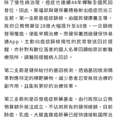
除了慢性病治理，癌症也連續44年蟬聯全國死因
首位，因此，衛福部與健保署積極射出癌症防治三
支箭。第一支箭是癌症篩檢，由國民健康署主導，
政府公務預算從28億大幅提升至68億，一旦篩檢
發現罹癌，便能早期治療。而健保署透過健保快易
通App，主動向癌症篩檢陽性的民眾發送回診提
醒，亦針對有數位落差的國人名單回饋給原診斷醫
療院所，請醫院提醒病人回診。
第二支箭是健保給付的基因檢測，透過基因檢測精
準對應特定的標靶藥物，減少患者忍受無效治療的
副作用，且能有更好的治療效果。
第三支箭則是百億癌症新藥基金，由行政院以公務
預算額外挹注成立，不佔用原有的健保總額，目前
肺癌、乳癌、大腸直腸癌新藥已經快速接軌國際治