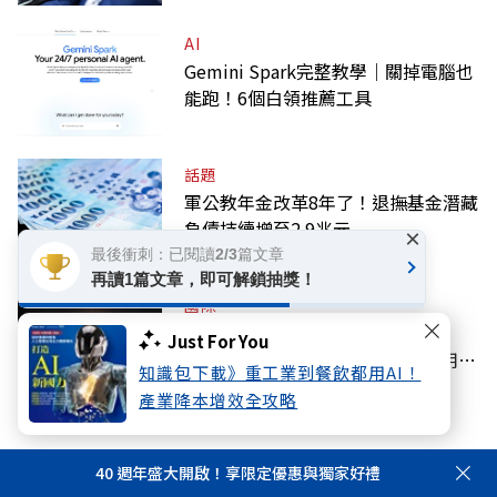
AI
Gemini Spark完整教學｜關掉電腦也
能跑！6個白領推薦工具
話題
軍公教年金改革8年了！退撫基金潛藏
負債持續增至2.9兆元
×
最後衝刺：已閱讀2/3篇文章
再讀1篇文章，即可解鎖抽獎！
國際
美股道指再創新高！SpaceX大跌
Just For You
13.61%，無畏鉅額開支宣布獨家用輝
知識包下載》重工業到餐飲都用AI！
達
產業降本增效全攻略
40 週年盛大開啟！享限定優惠與獨家好禮
看此文章的人也看了..