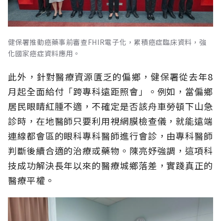
健保署推動癌藥事前審查FHIR電子化，累積癌症臨床資料，強
化國家癌症資料應用。
此外，針對醫療資源匱乏的偏鄉，健保署從去年8
月起全面給付「跨專科遠距照會」。例如，當偏鄉
居民眼睛紅腫不適，不確定是否該舟車勞頓下山急
診時，在地醫師只要利用視網膜檢查儀，就能遠端
連線都會區的眼科專科醫師進行會診，由專科醫師
判斷後續合適的治療或藥物。陳亮妤強調，這項科
技成功解決長年以來的醫療城鄉落差，實踐真正的
醫療平權。