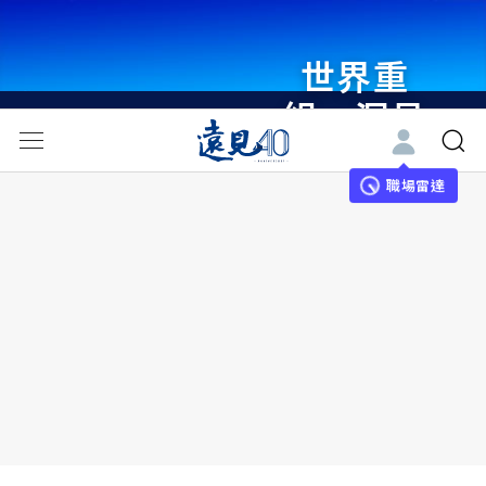
世界重
組・洞見
未來 與
世界領袖
職場雷達
同行