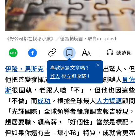
《好公司都在找壞小孩》／僅為情境圖，取自unsplash
聽遠見
喜歡這篇文章嗎 ?
伊隆・馬斯克
，古怪、善變、還語出驚人。但
登入
後立即收藏 !
他把善變發揮成創意無限；
亞馬遜
創辦人
貝佐
斯
很固執，老跟人嗆「不」，但他也因這些
「不做」而
成功
。根據全球最大
人力資源
顧問
「光輝國際」全球領導者輪廓調查報告發現，
想居要職、領高薪，「好個性」當然是標配，
但如果你還有些「壞小孩」特質，成就會更亮