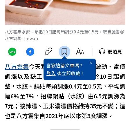
八方雲集水餃、鍋貼10日起每顆調漲0.4元至0.5元。取自臉書＠
八方雲集 Taiwan
聽遠見
喜歡這篇文章嗎 ?
八方雲集
今天宣布，因原物料價格波動、電價
登入
後立即收藏 !
調漲以及缺工，部分商品售價將於10日起調
整，水餃、鍋貼每顆調漲0.4元至0.5元，平均調
幅6%至7%，招牌鍋貼（水餃）由6.5元調漲為
7元；酸辣湯、玉米濃湯價格維持35元不變；這
也是八方雲集自2021年底以來第3度調漲。