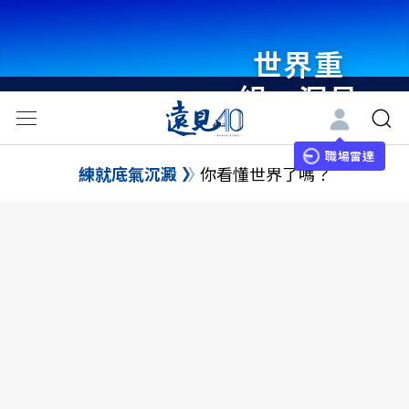
世界重
組・洞見
未來 與
世界領袖
職場雷達
練就底氣沉澱
你看懂世界了嗎？
同行