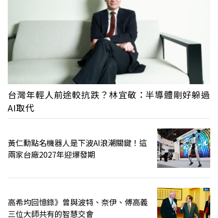
台灣年輕人前途較抗跌？林宜敬：半導體剛好躲過
AI取代
黃仁勳點名機器人是下波AI浪潮關鍵！這
兩家台廠2027年迎爆發期
高希均回憶錄》曾與波特、奈伊、傅高義
三位大師共有的智慧交會