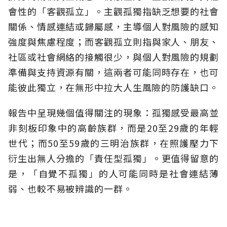
會性的「客觀孤立」。主觀孤獨指缺乏想要的社會
關係、情感連結或歸屬感，主導個人對風險的感知
強度與焦慮程度；而客觀孤立則指與家人、朋友、
社區或社會網絡的接觸很少，與個人對風險的規劃
準備與支持資源有關，這兩者可能同時存在，也可
能彼此獨立，在無形中拉大人生風險的防護缺口。
報告中呈現幾個值得關注的現象：孤獨感受最高並
非刻板印象中的高齡族群，而是20至29歲的年輕
世代；而50至59歲的三明治族群，在照護壓力下
衍生出無人分擔的「責任型孤獨」。更值得留意的
是，「自覺不孤獨」的人可能同時是社會連結薄
弱、也較不易被辨識的一群。