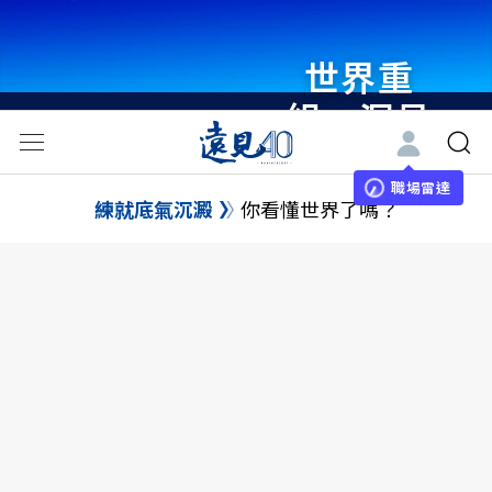
世界重
組・洞見
未來 與
世界領袖
職場雷達
練就底氣沉澱
你看懂世界了嗎？
同行