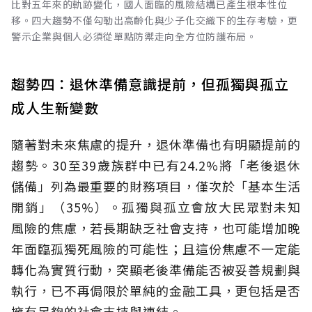
比對五年來的軌跡變化，國人面臨的風險結構已產生根本性位
移。四大趨勢不僅勾勒出高齡化與少子化交織下的生存考驗，更
警示企業與個人必須從單點防禦走向全方位防護布局。
趨勢四：退休準備意識提前，但孤獨與孤立
成人生新變數
隨著對未來焦慮的提升，退休準備也有明顯提前的
趨勢。30至39歲族群中已有24.2%將「老後退休
儲備」列為最重要的財務項目，僅次於「基本生活
開銷」（35%）。孤獨與孤立會放大民眾對未知
風險的焦慮，若長期缺乏社會支持，也可能增加晚
年面臨孤獨死風險的可能性；且這份焦慮不一定能
轉化為實質行動，突顯老後準備能否被妥善規劃與
執行，已不再侷限於單純的金融工具，更包括是否
擁有足夠的社會支持與連結。