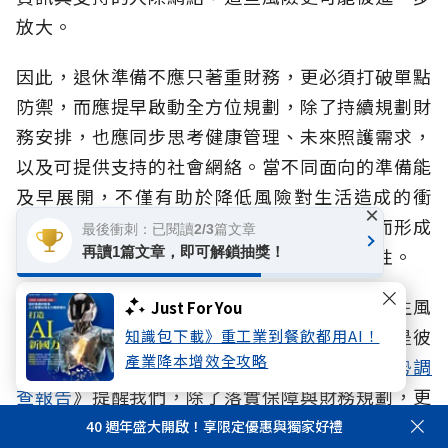
放大。
因此，退休準備不應只著重財務，更必須打破單點
防禦，而應提早啟動全方位規劃，除了持續規劃財
務安排，也應同步思考健康管理、未來照護需求，
以及可提供支持的社會網絡。當不同面向的準備能
及早展開，不僅有助於降低風險對生活造成的衝
×
擊，更能避免健康、生活與財務因缺乏支持而形成
最後衝刺：已閱讀2/3篇文章
連鎖影響，提升面對不同人生階段挑戰的韌性。
再讀1篇文章，即可解鎖抽獎！
面對超高齡社會、少子化與家庭結構改變，人生風
Just For You
險早已不是生理、心理、財務的單一課題，而是彼
知識包下載》重工業到餐飲都用AI！
產業降本增效全攻略
此交織的整體挑戰。本次《
2026人生風險趨勢調
查報告
》提醒我們，除了落實保障與財務規劃，更
重要的是及早辨識風險、建立完整的社會支持與準
40 週年盛大開啟！享限定優惠與獨家好禮