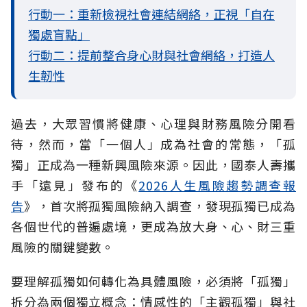
行動一：重新檢視社會連結網絡，正視「自在
獨處盲點」
行動二：提前整合身心財與社會網絡，打造人
生韌性
過去，大眾習慣將健康、心理與財務風險分開看
待，然而，當「一個人」成為社會的常態，「孤
獨」正成為一種新興風險來源。因此，國泰人壽攜
手「遠見」發布的《
2026人生風險趨勢調查報
告
》，首次將孤獨風險納入調查，發現孤獨已成為
各個世代的普遍處境，更成為放大身、心、財三重
風險的關鍵變數。
要理解孤獨如何轉化為具體風險，必須將「孤獨」
拆分為兩個獨立概念：情感性的「主觀孤獨」與社