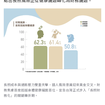
點出長照風險正從健康議題轉化為財務議題。
長照成本與通膨壓力雙重夾擊，國人風險意識迎來黃金交叉。財
務焦慮首度超越身體健康躍居首位，宣告台灣正式步入「長照財
務化」的關鍵轉折期。