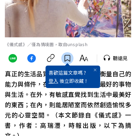
《儀式感》／僅為情境圖，取自unsplash
聽遠見
喜歡這篇文章嗎 ?
真正的生活品質是回到自我，清楚衡量自己的
登入
後立即收藏 !
能力與條件，在有限的條件下追求最好的事物
與生活。在外，有敏感直覺找到生活中最美好
的東西；在內，則能居陋室而依然創造愉悅多
元的心靈空間。（本文節錄自《儀式感》一
書，作者：高瑞灃，時報出版，以下為摘
文。）