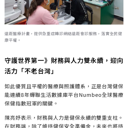
遠距醫療計畫，提供急重症轉診網絡遠距會診服務，落實全民健
康平權。
守護世界第一》財務與人力雙永續，迎向
活力「不老台灣」
如此優質且平權的醫療與照護體系，正是台灣健保
能連續8年蟬聯生活數據庫平台Numbeo全球醫療
保健指數冠軍的關鍵。
陳亮妤表示，財務與人力是健保永續的雙重支柱。
在財務端，除了維持健保安全準備金，未來也將持