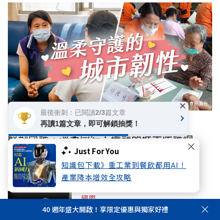
×
最後衝刺：已閱讀2/3篇文章
數位專題
再讀1篇文章，即可解鎖抽獎！
堅韌守護，溫柔同行：織就的城市防護網
Just For You
知識包下載》重工業到餐飲都用AI！
你可能感興趣
產業降本增效全攻略
國際
40 週年盛大開啟！享限定優惠與獨家好禮
川普簽行政命令禁「生育旅遊」，恐