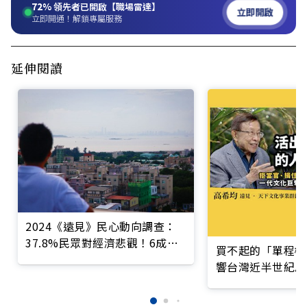
72%
領先者已開啟【職場雷達】
立即開啟
立即開通！解鎖專屬服務
延伸閱讀
2024《遠見》民心動向調查：
37.8%民眾對經濟悲觀！6成希
買不起的「單程機
望兩岸多互動
響台灣近半世紀思