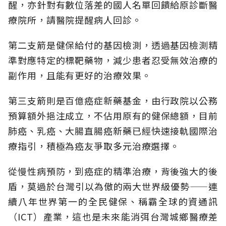
醒，亦針對有數位落差的國人名單回饋給原診斷醫
療院所，請醫院提醒病人回診。
第二支箭是健保給付的基因檢測，透過基因檢測精
準對應特定的標靶藥物，減少患者忍受無效治療的
副作用，且能有更好的治療效果。
第三支箭則是百億癌症新藥基金，由行政院以公務
預算額外挹注成立，不佔用原有的健保總額，目前
肺癌、乳癌、大腸直腸癌新藥已經快速接軌國際治
療指引，積極為癌友爭取多元治療選擇。
從慢性病預防，到癌症的精準治療，背後強大的後
盾，莫過於台灣引以為傲的兩大世界級優勢——連
續八年世界第一的全民健保、稱霸全球的資通訊
（ICT）產業，這也是未來能消弭台灣城鄉醫療差