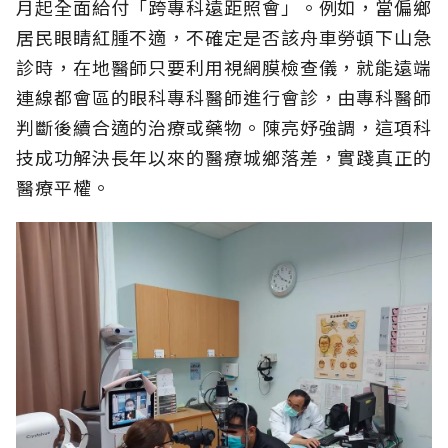
月起全面給付「跨專科遠距照會」。例如，當偏鄉
居民眼睛紅腫不適，不確定是否該舟車勞頓下山急
診時，在地醫師只要利用視網膜檢查儀，就能遠端
連線都會區的眼科專科醫師進行會診，由專科醫師
判斷後續合適的治療或藥物。陳亮妤強調，這項科
技成功解決長年以來的醫療城鄉落差，實踐真正的
醫療平權。