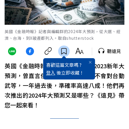
英國《金融時報》記者與編輯群的2024年大預測，從大選、經
濟、台海，到X破產都列入。取自shutterstock
聽遠見
喜歡這篇文章嗎 ?
英國《金融時報》記者與編輯群的2023新年大
登入
後立即收藏 !
預測，曾直言俄烏不會停火、北京不會對台動
武等，一年過去後，準確率高達八成！他們再
次推出的2024年大預測又是哪些？《遠見》帶
您一起來看！