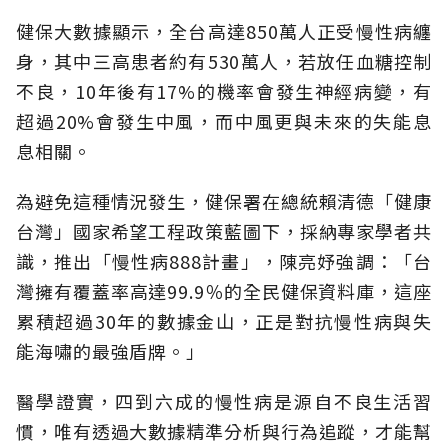
健保大數據顯示，全台高達850萬人正受慢性病纏
身，其中三高患者約有530萬人，若放任血糖控制
不良，10年後有17%的機率會發生神經病變，有
超過20%會發生中風，而中風更與未來的失能息
息相關。
為避免這種情況發生，健保署在總統賴清德「健康
台灣」國家希望工程政策藍圖下，採納專家學者共
識，推出「慢性病888計畫」，陳亮妤強調：「台
灣擁有覆蓋率高達99.9％的全民健保資料庫，這座
累積超過30年的數據金山，正是對抗慢性病與失
能海嘯的最強盾牌。」
醫學證實，四到六成的慢性病是源自不良生活習
慣，唯有透過大數據精準分析與行為追蹤，才能幫