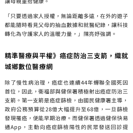
讓母親重拾健康。
「只要透過家人授權，無論距離多遠，在外的遊子
都能隨時看見父母的抽血數據和就醫紀錄，讓科技
轉化為守護家人的溫暖力量，」陳亮妤強調。
精準醫療與平權》癌症防治三支箭，織就
城鄉數位醫療網
除了慢性病治理，癌症也連續44年蟬聯全國死因
首位，因此，衛福部與健保署積極射出癌症防治三
支箭。第一支箭是癌症篩檢，由國民健康署主導，
政府公務預算從28億大幅提升至68億，一旦篩檢
發現罹癌，便能早期治療。而健保署透過健保快易
通App，主動向癌症篩檢陽性的民眾發送回診提