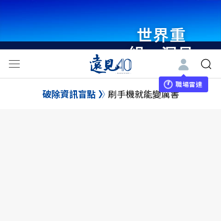
世界重
組・洞見
未來 與
世界領袖
職場雷達
破除資訊盲點
刷手機就能變厲害
同行