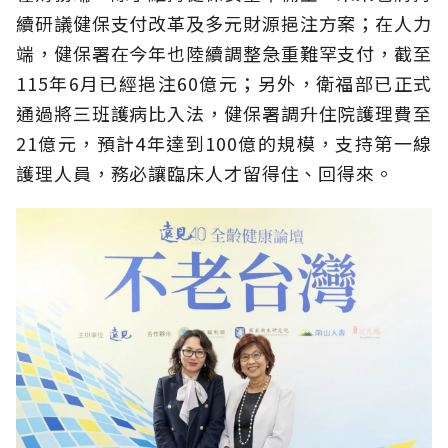
續研議健保支付改革及多元財源挹注方案；在人力
端，健保署在今年也陸續調整急重難罕支付，截至
115年6月已經挹注60億元；另外，衛福部已正式
通過將三班護病比入法，健保署調升住院護理費至
21億元，預計4年達到100億的規模，支持第一線
護理人員，務必讓臨床人才留得住、回得來。