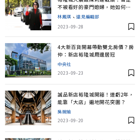
不被看好的豪門媳婦，她如何逆
轉勝？
林鳳琪
、
遠見編輯部
2023-09-28
4大新百貨開幕帶動雙北房價？房
仲：新店裕隆城周邊居冠
中央社
2023-09-23
誠品新店裕隆城開箱！連虧2年，
能靠「大店」遍地開花突圍？
吳婉瑜
2023-09-20