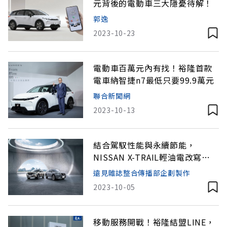
元背後的電動車三大隱憂待解！
郭逸
2023-10-23
電動車百萬元內有找！裕隆首款
電車納智捷n7最低只要99.9萬元
聯合新聞網
2023-10-13
結合駕馭性能與永續節能，
NISSAN X-TRAIL輕油電改寫
2023國產休旅車新標準
遠見雜誌整合傳播部企劃製作
2023-10-05
移動服務開戰！裕隆結盟LINE，