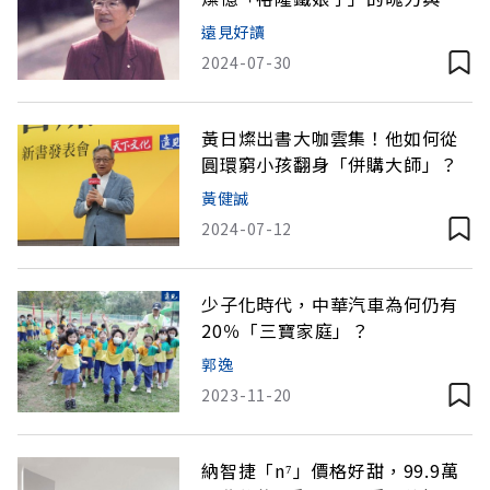
養
遠見好讀
2024-07-30
黃日燦出書大咖雲集！他如何從
圓環窮小孩翻身「併購大師」？
黃健誠
2024-07-12
少子化時代，中華汽車為何仍有
20％「三寶家庭」？
郭逸
2023-11-20
納智捷「n⁷」價格好甜，99.9萬