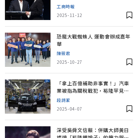
市場這樣解讀
工商時報
2025-11-12
恐龍大戰蜘蛛人 運動會辦成嘉年
華
陳筱君
2025-10-27
「拿上百億補助非事實！」汽車
業被指為關稅戰犯，裕隆罕見發
聲明
段詩潔
2025-04-07
深受吳舜文信賴：併購大師黃日
燦憶「裕隆鐵娘子」的魄力與修