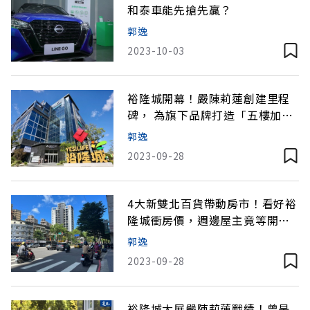
和泰車能先搶先贏？
郭逸
2023-10-03
裕隆城開幕！嚴陳莉蓮創建里程
碑， 為旗下品牌打造「五樓加速
器」
郭逸
2023-09-28
4大新雙北百貨帶動房市！看好裕
隆城衝房價，週邊屋主竟等開幕
才開售？
郭逸
2023-09-28
裕隆城大展嚴陳莉蓮戰績！曾是