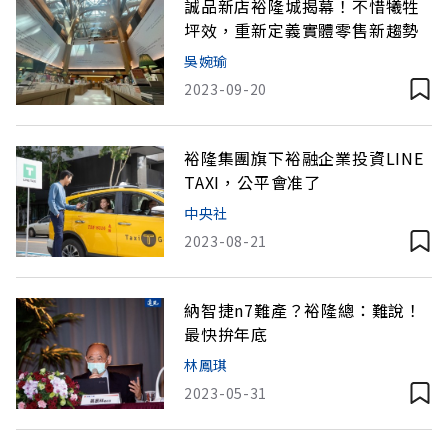
誠品新店裕隆城揭幕！不惜犧牲
坪效，重新定義實體零售新趨勢
吳婉瑜
2023-09-20
裕隆集團旗下裕融企業投資LINE
TAXI，公平會准了
中央社
2023-08-21
納智捷n7難產？裕隆總：難說！
最快拚年底
林鳳琪
2023-05-31