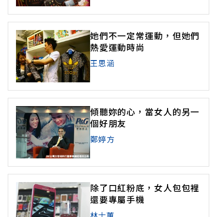
她們不一定常運動，但她們
熱愛運動時尚
王思涵
傾聽妳的心，當女人的另一
個好朋友
鄭婷方
除了口紅粉底，女人包包裡
還要專屬手機
林士蕙