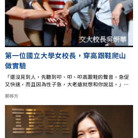
第一位國立大學女校長，穿高跟鞋爬山
做實驗
「還沒見到人，先聽到叩、叩、叩高跟鞋的聲音，急促
又快速，而且因為性子急，大老遠就想和你說話，」
「不管她要你做什麼事，一定要快、快、快，」「跟她
鄭婷方
不熟的人，可能一開始會嚇到，」這是很多跟在交通大
學校長吳妍華身邊做事的人，對她活靈活現的第一印象
形容。果然這天，還沒進到吳妍華辦公室，先聽到她用
宏亮而精神的聲