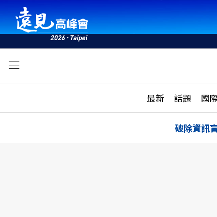
文
最新
最新
話題
國
雜誌目錄
活動
話題
AI
破除資訊
學堂
專題報導
科技
教育
遠見ON AIR
影音
合作