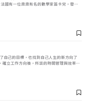
愛法國有一位鼎鼎有名的數學家笛卡兒，發明
談戀愛。笛卡兒在年少輕狂時，於一個偶然場
定了自己的目標，也找到自己人生的新方向了
，確立工作方向後，所談的時間管理與效率管
格文章談到讓生意破產的n種方法，獲得許多