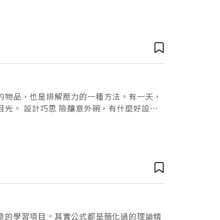
被臨危授命，擔任奇異公司總裁。他為了重新
的物品，也是排解壓力的一種方法。有一天，
光。 設計巧思 險釀意外碗，有什麼好設計
帶方形的、或是略帶橢圓的。另外除了在碗的
意的學習項目。其實公式都是簡化過的理論精