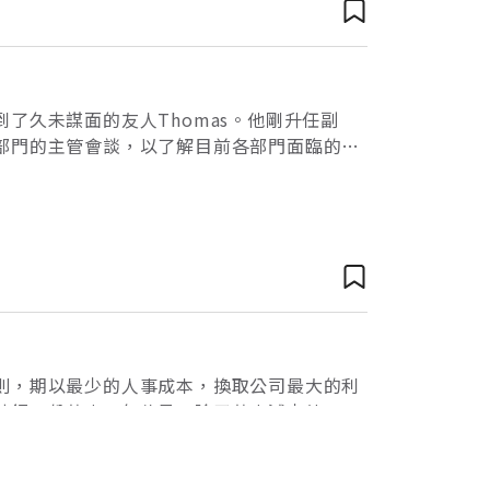
了久未謀面的友人Thomas。他剛升任副
部門的主管會談，以了解目前各部門面臨的問
會談之後Thomas 問我對各個主管的
則，期以最少的人事成本，換取公司最大的利
共領三份薪水。每位員工除了薪水減少外，也
為了保住工作、養家餬口，也不得不「共體時