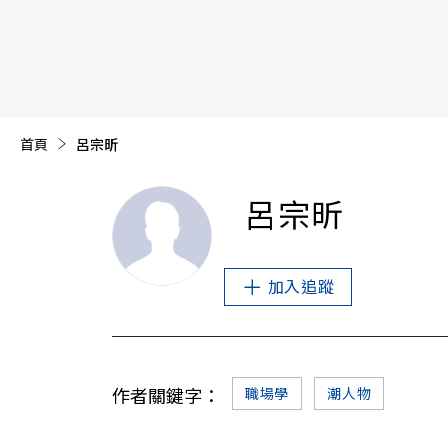
【遠見40週年慶】訂《遠見》贈實用家電3選1+暢銷好
首頁
目前頁面：
呂宗昕
呂宗昕
加入追蹤
作者關鍵字：
職場學
潮人物