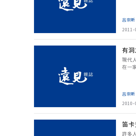
展後
呂宗昕
2011-
有洞
現代
在一
的呢
外
呂宗昕
2010-
笛卡
許多