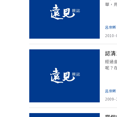
華，
了數
合
呂宗昕
2010-
認清
經過
呢？
理，
呂宗昕
2009-
當個