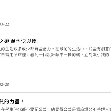
，企業經營績效低落，獲利狀況也出現重大警訊。傑克威爾許
03-22
之碗 體悟快與慢
人的生活或多或少都有些壓力。在繁忙的生活中，找些有創意
家日常用品店裡，看到一個設計頗不一樣的碗，立刻吸引我的目
？許多人都會有這樣的疑問。碗的形狀不是圓的，可能就是略
02-28
兒的力量！
人在學生時代都不愛記公式，總覺得公式是個麻煩又不善解人