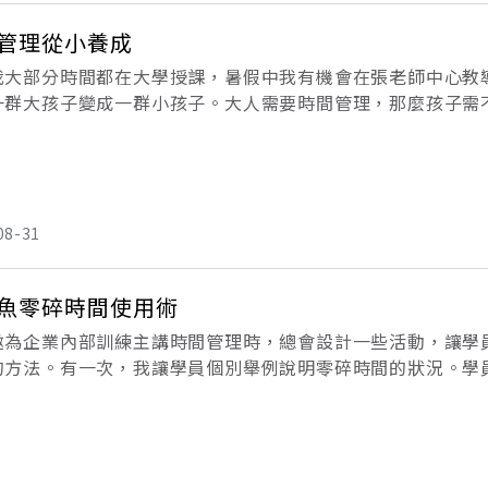
管理從小養成
我大部分時間都在大學授課，暑假中我有機會在張老師中心教
一群大孩子變成一群小孩子。大人需要時間管理，那麼孩子需
個問題，他們的回答都是需要的。孩子的生活比大人單純，但
當
08-31
魚零碎時間使用術
邀為企業內部訓練主講時間管理時，總會設計一些活動，讓學
的方法。有一次，我讓學員個別舉例說明零碎時間的狀況。學
、乘車、午休、電腦開機、會議中的休息時間等，甚至還有人
時