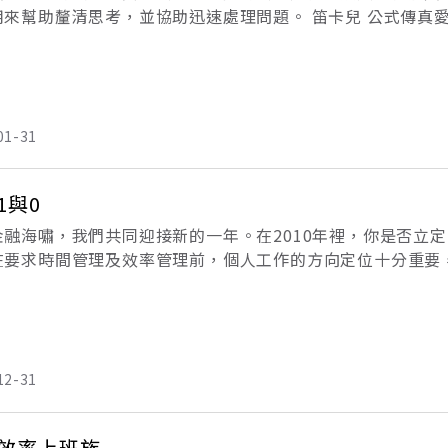
用來幫助釐清思考，並協助迅速處理問題。 笛卡兒 公式傳真
學上重要的直角座標。他是個大科學家，也是凡人，凡人也要
01-31
1與0
金融海嘯，我們共同迎接新的一年。在2010年裡，你是否立
在要求時間管理及效率管理前，個人工作的方向定位十分重要
才有實際意義。 節制理財 慎選夥伴之前《紐約時報》的部落
12-31
效率上班族