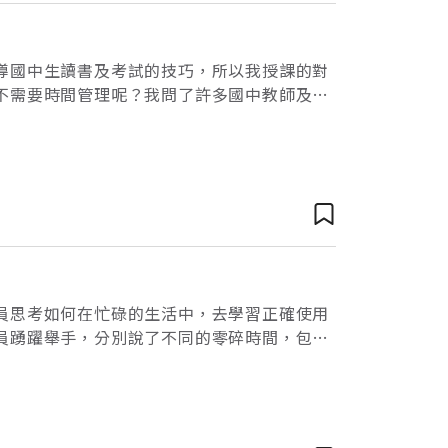
導國中生讀書及考試的技巧，所以我授課的對
不需要時間管理呢？我問了許多國中教師及家
是孩子的定性比大人差，容易被外界環境所吸
員思考如何在忙碌的生活中，去學習正確使用
員踴躍舉手，分別說了不同的零碎時間，包括
提到等電梯上樓的時間。接著，我請學員提出