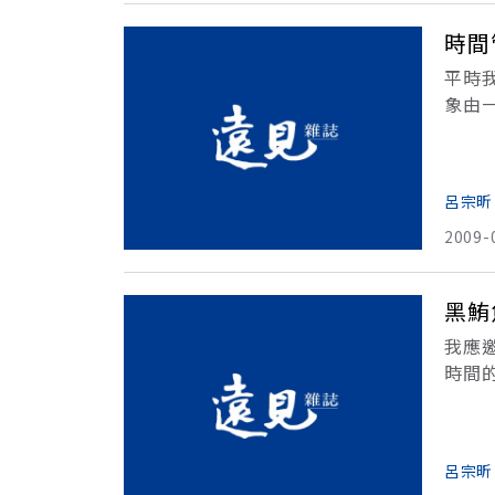
時間
平時
象由
長這
引，
呂宗昕
2009-
黑鮪
我應
時間
等車
零碎
呂宗昕