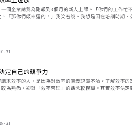
，一個企業請我為剛報到3個月的新人上課。「你們的工作忙
忙。「那你們頗幸運的！」我笑著說。我想是因在培訓時期，
作計畫的習慣嗎？」結果沒有任何一個學員說有這個習慣。「
」我
10-31
決定自己的競爭力
得講求效率的人，是因為對效率的真義認識不清。了解效率的
」較為熟悉，卻對「效率管理」的觀念較模糊。其實效率決定
‧波特說，「所謂的營運績效是指執行同樣作業，效率優於競爭
08-31