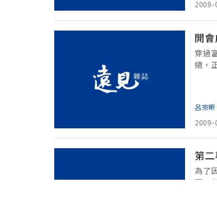
2009-
開會
穿過
總，
題，
呂宗昕
2009-
第二
為了
潤。
必須
艱」