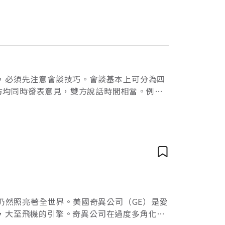
，必須先注意會談技巧。會談基本上可分為四
兩方均同時發表意見，雙方說話時間相當。例如
一對多的會談主要由一人發表，多
仍然照亮著全世界。美國奇異公司（GE）是愛
，大至飛機的引擎。奇異公司在過度多角化發