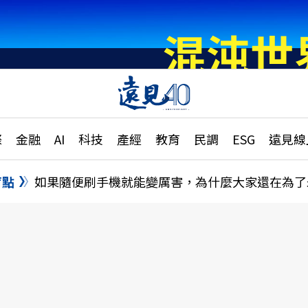
章
特輯
文章
大學升學、職涯攻略
遠
際
金融
AI
科技
產經
教育
民調
ESG
遠見線
國際
更
縣市施政調查全解析
金融
單
民調
盲點
如果隨便刷手機就能變厲害，為什麼大家還在為了
產經
電
好享生活
獨
專欄