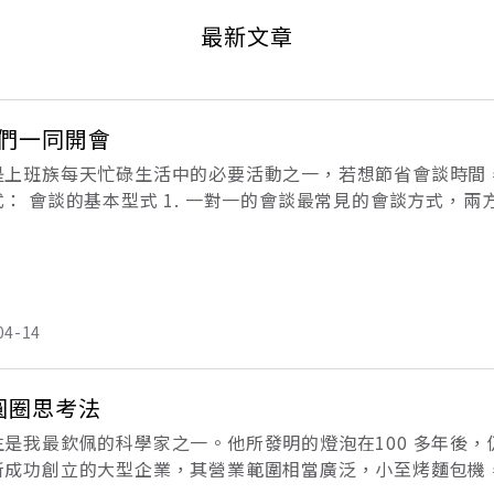
最新文章
們一同開會
是上班族每天忙碌生活中的必要活動之一，若想節省會談時間
式： 會談的基本型式 1. 一對一的會談最常見的會談方式，
上與客戶的晤談、主管與部屬的會談、同事間的討論等。 2. 
04-14
圓圈思考法
生是我最欽佩的科學家之一。他所發明的燈泡在100 多年後，
所成功創立的大型企業，其營業範圍相當廣泛，小至烤麵包機