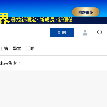
瞭解更多
訂閱
特色頻道
訂閱
見線上讀
ESG遠見
上讀
學堂
活動
多訂閱方案
城市學
刊購買
健康遠見
未來焦慮？
子報訂閱
華人精英論壇
享知識包
領導影響力學院