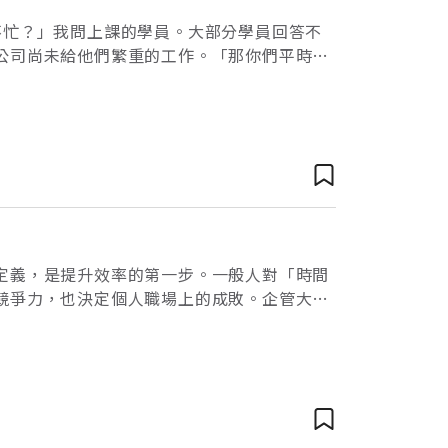
不忙？」我問上課的學員。大部分學員回答不
公司尚未給他們繁重的工作。「那你們平時有
想當一個成功的上班族，要從做工作計畫開
定義，是提升效率的第一步。一般人對「時間
競爭力，也決定個人職場上的成敗。企管大師
對手。」 商場如戰場 成功是快慢的競爭鴻