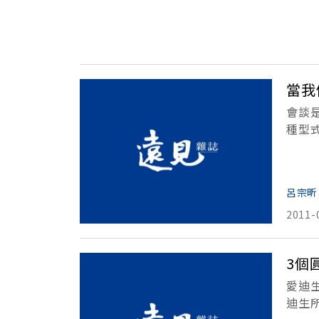
當我
會談
種型
業務
呂宗昕
2011-
3個
愛迪
迪生