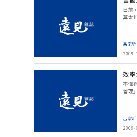
日前
算太
做工
始。
呂宗昕
2009-
效率
不懂
管理
麥克
海
呂宗昕
2009-