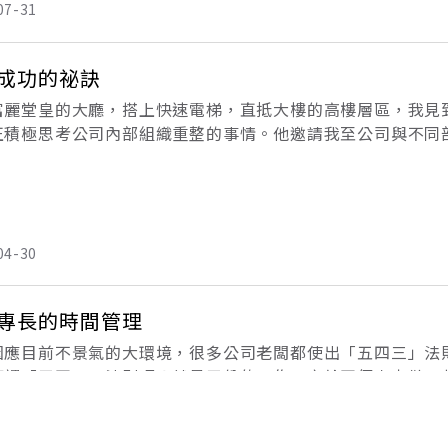
07-31
成功的祕訣
富麗堂皇的大廳，搭上快速電梯，直抵大樓的高樓層區，我見到
正積極思考公司內部組織重整的事情。他邀請我至公司與不同
及討論提升工作效率的具體方法。 會前充分準備，會中專心討論
04-30
專長的時間管理
因應目前不景氣的大環境，很多公司老闆都使出「五四三」法
何謂「五四三」法則呢？就是五份的工作，交給四個人去做，
承擔比過去更多的工作與責任。員工雖然私底下怨聲載道，但
，