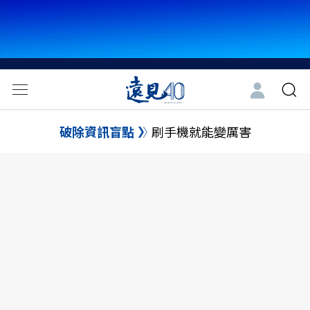
破除資訊盲點
刷手機就能變厲害