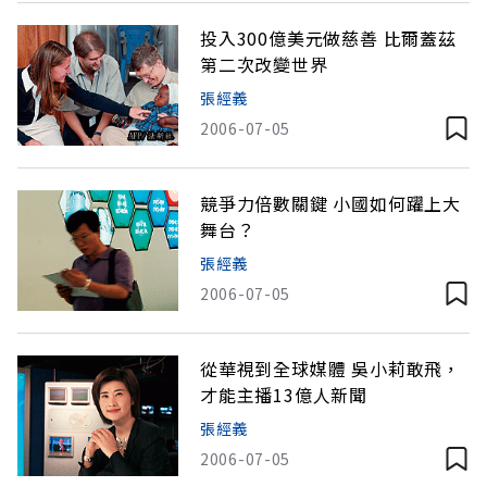
投入300億美元做慈善 比爾蓋茲
第二次改變世界
張經義
2006-07-05
競爭力倍數關鍵 小國如何躍上大
舞台？
張經義
2006-07-05
從華視到全球媒體 吳小莉敢飛，
才能主播13億人新聞
張經義
2006-07-05