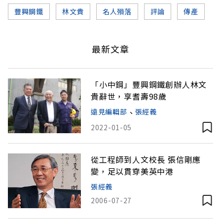
豐興鋼鐵
林文貴
名人殞落
評論
傳產
最新文章
「小中鋼」豐興鋼鐵創辦人林文
貴辭世，享耆壽98歲
遠見編輯部
、
張經義
2022-01-05
從工程師到人文校長 張信剛應
變，足以貫穿美英中港
張經義
2006-07-27