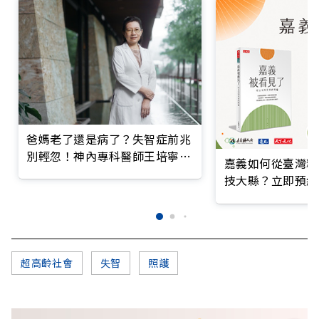
爸媽老了還是病了？失智症前兆
別輕忽！神內專科醫師王培寧呼
嘉義如何從臺灣糧
籲把握大腦黃金期
技大縣？立即預約
超高齡社會
失智
照護