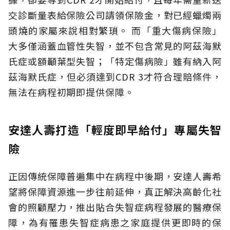
交診斷量表給保險公司請領保險金，對已經蠟燭兩
頭燒的家屬來說相對繁瑣。
而「重大傷病保險」
大多僅涵蓋血管性失智，並不包含常見的阿茲海默
氏症或額顳葉型失智；「特定傷病險」雖有納入阿
茲海默氏症，但必須達到CDR 3才符合理賠條件，
無法在病程初期即提供保障。
安達人壽打造「輕度即早給付」專屬失智
險
正因傳統保障普遍集中在病程中後期，安達人壽希
望將保障資源進一步往前延伸，真正解決高齡化社
會的照顧壓力，推出貼合失智症病程發展的醫療保
障，為有罹患失智症病患之家庭提供更即時的保