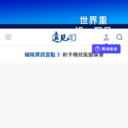
世界重
組・洞見
未來 與
世界領袖
職場雷達
破除資訊盲點
刷手機就能變厲害
同行