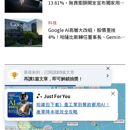
13.61%，無畏鉅額開支宣布獨家用輝
達
科技
Google AI高層大改組，股價重挫
4%！哈薩比斯轉任董事長、Gemini
大將離職
×
看此文章的人也看了..
最後衝刺：已閱讀2/3篇文章
再讀1篇文章，即可解鎖抽獎！
Just For You
知識包下載》重工業到餐飲都用AI！
產業降本增效全攻略