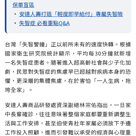
保單盲區
•
安達人壽打造「輕度即早給付」專屬失智險
•
失智症 必看重點Q&A
台灣「失智警鐘」正以前所未有的速度快轉。根據
國家衛生研究院統計顯示，平均每30分鐘就新增
一名失智症患者。隨著進入超高齡社會與少子化加
劇，民眾對失智症的焦慮早已超越對疾病本身的恐
懼，更深層的集體焦慮，在於害怕「一人生病，拖
垮全家」。
安達人壽商品研發處資深副總林宗佑指出，一旦家
中長輩確診，往往意味著整個家庭都要重新調整生
活與工作安排，甚至迫使青壯年家屬必須放下手邊
工作投入照顧，進而引發難以承受的經濟與心理重