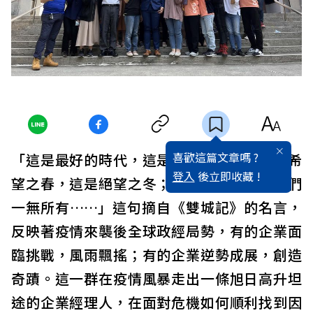
喜歡這篇文章嗎 ?
「這是最好的時代，這是最壞的時代；這是希
登入
後立即收藏 !
望之春，這是絕望之冬；我們應有盡有，我們
一無所有……」這句摘自《雙城記》的名言，
反映著疫情來襲後全球政經局勢，有的企業面
臨挑戰，風雨飄搖；有的企業逆勢成展，創造
奇蹟。這一群在疫情風暴走出一條旭日高升坦
途的企業經理人，在面對危機如何順利找到因