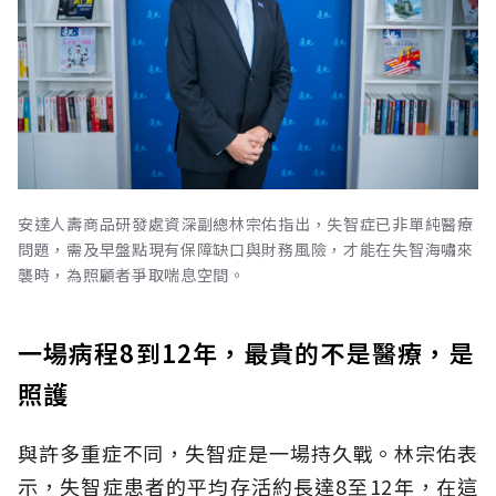
安達人壽商品研發處資深副總林宗佑指出，失智症已非單純醫療
問題，需及早盤點現有保障缺口與財務風險，才能在失智海嘯來
襲時，為照顧者爭取喘息空間。
一場病程8到12年，最貴的不是醫療，是
照護
與許多重症不同，失智症是一場持久戰。林宗佑表
示，失智症患者的平均存活約長達8至12年，在這