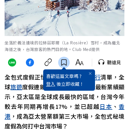
坐落於義法邊境的拉赫茲耶爾（La Rosière）雪村，成為繼北
海道之後，台灣旅客的熱門目的地。Club Med提供
聽遠見
喜歡這篇文章嗎 ?
全包式度假正悄悄改寫
台灣
人的
旅行
清單，全
登入
後立即收藏 !
球
旅遊
度假連鎖集團Club Med公布最新業績顯
示，亞太區是全球成長最快的區域，台灣今年
較去年同期再增長17%，並已超越
日本
、
香
港
，成為亞太營業額第三大市場，全包式秘境
度假為何打中台灣市場？