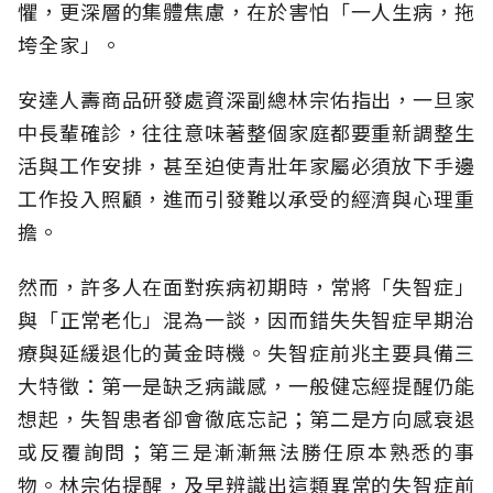
懼，更深層的集體焦慮，在於害怕「一人生病，拖
垮全家」。
安達人壽商品研發處資深副總林宗佑指出，一旦家
中長輩確診，往往意味著整個家庭都要重新調整生
活與工作安排，甚至迫使青壯年家屬必須放下手邊
工作投入照顧，進而引發難以承受的經濟與心理重
擔。
然而，許多人在面對疾病初期時，常將「失智症」
與「正常老化」混為一談，因而錯失失智症早期治
療與延緩退化的黃金時機。失智症前兆主要具備三
大特徵：第一是缺乏病識感，一般健忘經提醒仍能
想起，失智患者卻會徹底忘記；第二是方向感衰退
或反覆詢問；第三是漸漸無法勝任原本熟悉的事
物。林宗佑提醒，及早辨識出這類異常的失智症前