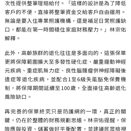
次性提供整筆理賠給付。「這樣的設計是為了降低
客戶的不便，直接將整筆資金交給客戶自由運用。
無論是要入住專業照護機構，還是補足日常照護缺
口，都能在第一時間穩住家庭財務壓力。」林宗佑
解釋。
此外，高齡族群的退化往往是多面向的，這張保單
更將保障範圍擴大至多發性硬化症、嚴重運動神經
元疾病、重症肌無力症、良性腦腫瘤併神經障礙後
遺症等退化疾病，並配合1至6級失能豁免保費機
制，將保障期間延續至100歲，全面接住高齡退化
風險缺口。
再完善的保單終究只是防護網的一環，真正的關
鍵，仍在於整體的財務規劃思維。
林宗佑提醒，保
險應與投資、儲蓄做好平衡配置，並建議民眾檢視