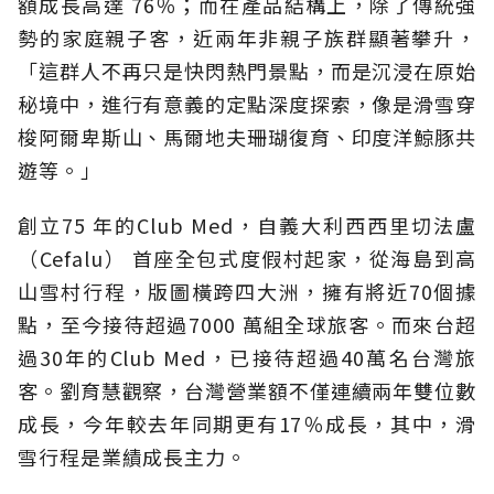
額成長高達 76％；而在產品結構上，除了傳統強
勢的家庭親子客，近兩年非親子族群顯著攀升，
「這群人不再只是快閃熱門景點，而是沉浸在原始
秘境中，進行有意義的定點深度探索，像是滑雪穿
梭阿爾卑斯山、馬爾地夫珊瑚復育、印度洋鯨豚共
遊等。」
創立75 年的Club Med，自義大利西西里切法盧
（Cefalu） 首座全包式度假村起家，從海島到高
山雪村行程，版圖橫跨四大洲，擁有將近70個據
點，至今接待超過7000 萬組全球旅客。而來台超
過30年的Club Med，已接待超過40萬名台灣旅
客。劉育慧觀察，台灣營業額不僅連續兩年雙位數
成長，今年較去年同期更有17％成長，其中，滑
雪行程是業績成長主力。