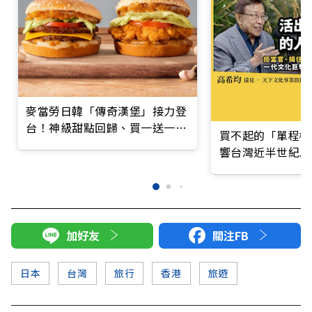
麥當勞日韓「傳奇漢堡」接力登
台！神級甜點回歸、買一送一優
買不起的「單程機
惠全整理
響台灣近半世紀思
加好友
關注FB
日本
台灣
旅行
香港
旅遊