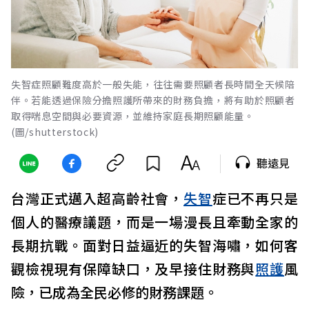
失智症照顧難度高於一般失能，往往需要照顧者長時間全天候陪
伴。若能透過保險分擔照護所帶來的財務負擔，將有助於照顧者
取得喘息空間與必要資源，並維持家庭長期照顧能量。
(圖/shutterstock)
聽遠見
台灣正式邁入超高齡社會，
失智
症已不再只是
個人的醫療議題，而是一場漫長且牽動全家的
長期抗戰。面對日益逼近的失智海嘯，如何客
觀檢視現有保障缺口，及早接住財務與
照護
風
險，已成為全民必修的財務課題。