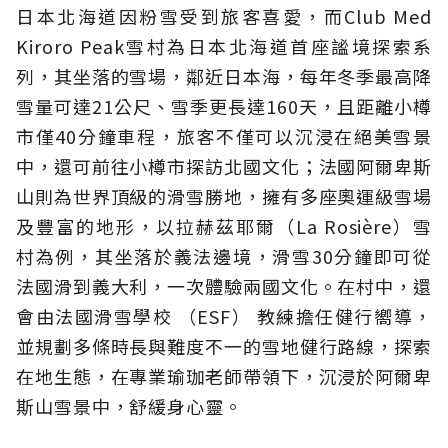
日本北海道因粉雪受到旅客喜愛，而Club Med
Kiroro Peak雪村為日本北海道首座謐境探索系
列，其坐落的雪場，鄰近日本海，每年冬季最高降
雪量可達21公尺、雪季更長達160天，且距離小樽
市僅40分鐘車程，旅客不僅可以沉浸在絕美雪景
中，還可前往小樽市探訪北國文化；法國阿爾卑斯
山則為世界頂級的滑雪勝地，擁有多座奧運級雪場
及豐富的地形，以拉赫茲耶爾（La Rosière）雪
村為例，其坐落於義法邊境，滑雪30分鐘即可從
法國滑到義大利，一次體驗兩國文化。在村中，還
會由法國滑雪學校 （ESF） 教練擔任健行嚮導，
並規劃多條時長與難度不一的雪地健行路線，探索
在地生態，在專業瑜珈老師帶領下，沉浸於阿爾卑
斯山雪景中，舒緩身心靈。