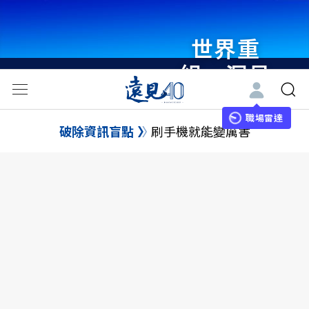
世界重
組・洞見
未來 與
世界領袖
職場雷達
破除資訊盲點
刷手機就能變厲害
同行