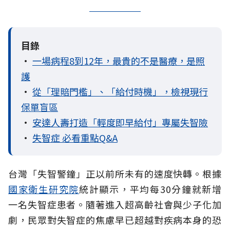
目錄
•
一場病程8到12年，最貴的不是醫療，是照
護
•
從「理賠門檻」、「給付時機」，檢視現行
保單盲區
•
安達人壽打造「輕度即早給付」專屬失智險
•
失智症 必看重點Q&A
台灣「失智警鐘」正以前所未有的速度快轉。根據
國家衛生研究院
統計顯示，平均每30分鐘就新增
一名失智症患者。隨著進入超高齡社會與少子化加
劇，民眾對失智症的焦慮早已超越對疾病本身的恐