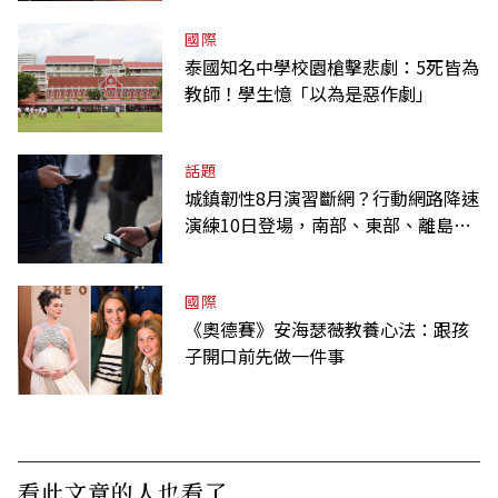
國際
泰國知名中學校園槍擊悲劇：5死皆為
教師！學生憶「以為是惡作劇」
話題
城鎮韌性8月演習斷網？行動網路降速
演練10日登場，南部、東部、離島為
何不用？
國際
《奧德賽》安海瑟薇教養心法：跟孩
子開口前先做一件事
看此文章的人也看了..