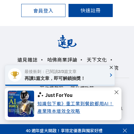
快速註冊
會員登入
遠見雜誌
哈佛商業評論
天下文化
×
未來親子學習平台
50+
領導影響力學院
最後衝刺：已閱讀2/3篇文章
再讀1篇文章，即可解鎖抽獎！
著作權聲明
隱私權政策
Just For You
Copyright© 1999~2026
知識包下載》重工業到餐飲都用AI！
遠見天下文化出版股份有限公司. All rights reserved.
產業降本增效全攻略
40 週年盛大開啟！享限定優惠與獨家好禮