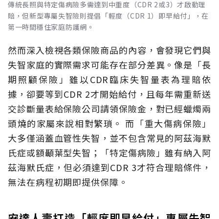
傳統長照與特定傷病險多需達到中重度（CDR 2或3）才啟動理
賠，但新型專屬失智險則提倡「輕度（CDR 1）即早給付」，在
第一時間穩住家庭防護網。
然而深入檢視各類保險商品的內容，會發現它們與
失智家庭的實際需求可能存在部分差異。像是「長
期照顧保險」雖以CDR臨床失智量表為理賠依
據，卻要等到CDR 2才開始給付，且每年需重新送
交診斷量表給保險公司請領保險金，對已經蠟燭兩
頭燒的家屬來說相對繁瑣。
而「重大傷病保險」
大多僅涵蓋血管性失智，並不包含常見的阿茲海默
氏症或額顳葉型失智；「特定傷病險」雖有納入阿
茲海默氏症，但必須達到CDR 3才符合理賠條件，
無法在病程初期即提供保障。
安達人壽打造「輕度即早給付」專屬失智