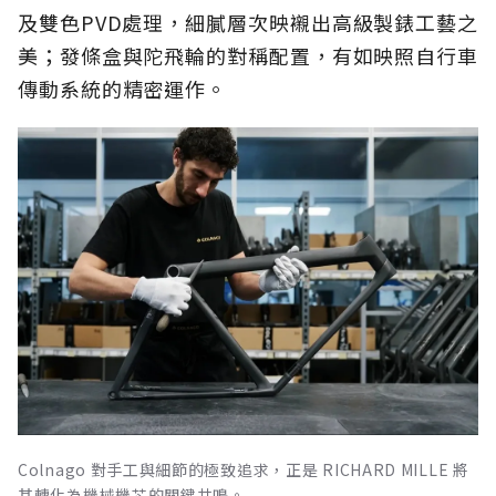
及雙色PVD處理，細膩層次映襯出高級製錶工藝之
美；發條盒與陀飛輪的對稱配置，有如映照自行車
傳動系統的精密運作。
Colnago 對手工與細節的極致追求，正是 RICHARD MILLE 將
其轉化為機械機芯的關鍵共鳴。