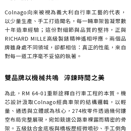
Colnago向來被視為義大利自行車工藝的代表，
以少量生產、手工打造聞名，每一輛車架皆凝聚數
十年造車經驗；這份對細節與品質的堅持，正與
RICHARD MILLE高級製錶精神遙相呼應。兩個品
牌雖身處不同領域，卻都相信：真正的性能，來自
對每一道工序毫不妥協的執著。
雙品牌以機械共鳴 淬鍊時間之美
為此，RM 64-01重新詮釋自行車工程的本質。機
芯設計汲取Colnago經典車架的結構邏輯，以輕
量、通透與立體感為核心，274枚零件透過幾何鏤
空布局完整展現，宛如競速公路車裸露而精密的骨
架。五級鈦合金底板與橋板歷經微噴砂、手工倒角