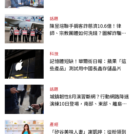
話題
陳昱瑄聯手掮客詐慈濟10.6億！律
師、宗教團體如何洗錢？圖解詐騙關
係網
科技
記憶體短缺！華爾街日報：蘋果「這
些產品」測試用中國長鑫存儲晶片
話題
城鎮韌性8月演習斷網？行動網路降速
演練10日登場，南部、東部、離島為
何不用？
產經
「矽谷美味人妻」謝凱婷：從粉領到