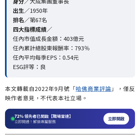
身分／
大成集團董事長
出生／
1950年
排名／
第67名
四大指標成績／
任內市值成長金額：403億元
任內累計總股東報酬率：793％
任內平均每季EPS：0.54元
ESG評等：良
本文轉載自2022年9月號「
哈佛商業評論
」，僅反
映作者意見，不代表本社立場。
72%
領先者已開啟【職場雷達】
立即開啟
立即開通！解鎖專屬服務