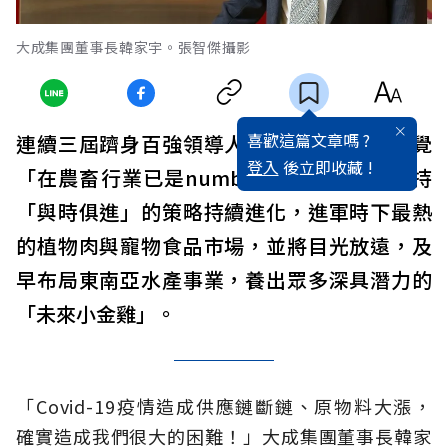
大成集團董事長韓家宇。張智傑攝影
喜歡這篇文章嗎 ?
連續三屆躋身百強領導人排行榜，韓家宇自覺
登入
後立即收藏 !
「在農畜行業已是number one」，但他抱持
「與時俱進」的策略持續進化，進軍時下最熱
的植物肉與寵物食品市場，並將目光放遠，及
早布局東南亞水產事業，養出眾多深具潛力的
「未來小金雞」。
「Covid-19疫情造成供應鏈斷鏈、原物料大漲，
確實造成我們很大的困難！」大成集團董事長韓家