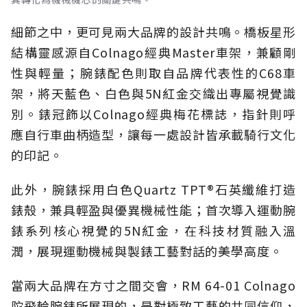
細節之中，更可見兩大品牌的設計共鳴。橋板星形
結構靈感源自Colnago經典Master車架，兼顧剛
性與輕量；腕錶配色則取自品牌代表性的C68車
架，將天藍色、白色與5N紅金交織出專屬視覺識
別。錶冠飾以Colnago經典梅花標誌，指針則呼
應自行車曲柄造型，讓每一處設計皆承載騎行文化
的印記。
此外，腕錶採用白色Quartz TPT®石英纖維打造
錶殼，兼具輕盈與優異機械性能；首次導入運動腕
錶系列核心視覺的5N紅金，在科技材質融入溫
潤，展現運動機械與製錶工藝對話的美學高度。
當兩大品牌在方寸之間交會，RM 64-01 Colnago
陀飛輪腕錶所展現的，是對極致工藝的共同信仰，