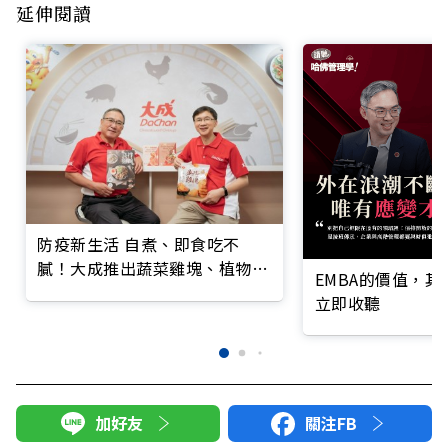
延伸閱讀
防疫新生活 自煮、即食吃不
膩！大成推出蔬菜雞塊、植物牛
EMBA的價值，
肉麵等三十種新品 搶攻消費者
立即收聽
味蕾
加好友
關注FB