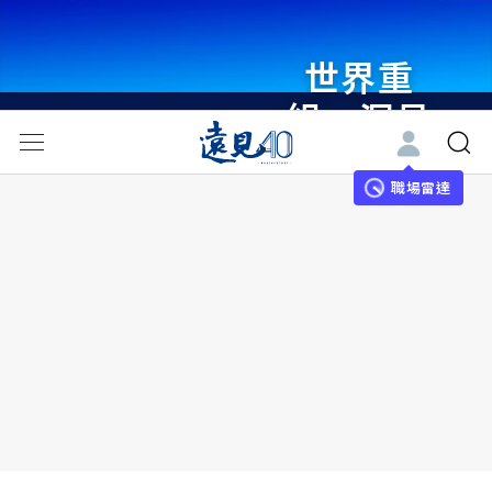
世界重
組・洞見
未來 與
世界領袖
職場雷達
同行