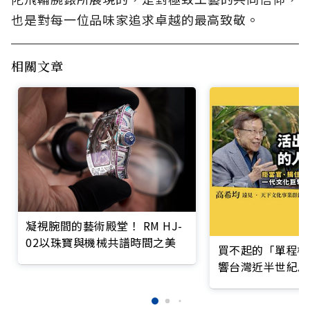
也是對每一位品味家追求卓越的最高致敬。
相關文章
凝視腕間的藝術殿堂！ RM HJ-
02以珠寶與機械共譜時間之美
買不起的「單程機
響台灣近半世紀思