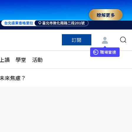
瞭解更多
訂閱
特色頻道
訂閱
見線上讀
ESG遠見
職場雷達
上讀
學堂
活動
多訂閱方案
城市學
刊購買
健康遠見
未來焦慮？
子報訂閱
華人精英論壇
享知識包
領導影響力學院