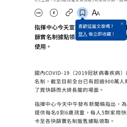
喜歡這篇文章嗎 ?
指揮中心今天宣布，6月1日至30日
登入
後立即收藏 !
篩實名制據點領取5劑家用快篩，即
使用。
國內COVID-19（2019冠狀病毒
名制，截至目前全台已有超過900萬
了買快篩而大排長龍的場面。
指揮中心今天中午發布新聞稿指出，為了
提供每名0到6歲孩童，每人5劑家用快
卡至各快篩實名制販售據點領取。