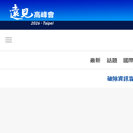
文
最新
最新
話題
國
雜誌目錄
活動
話題
AI
破除資訊
學堂
專題報導
科技
教育
遠見ON AIR
影音
合作