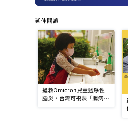
延伸閱讀
搶救Omicron兒童猛爆性
腦炎，台灣可複製「腸病
毒」醫療奇蹟嗎？