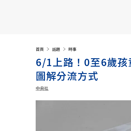
【遠見40週年慶】訂《遠見》贈實用家電3選1+暢銷好
首頁
話題
時事
6/1上路！0至6歲
圖解分流方式
中央社
加入追蹤
中央社