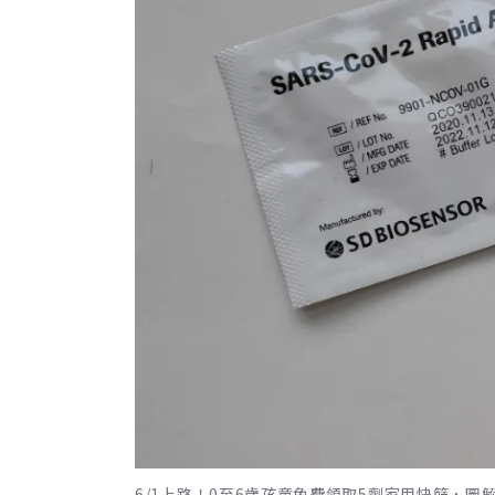
6/1上路！0至6歲孩童免費領取5劑家用快篩，圖解分流方式