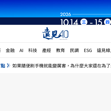
章
特輯
文章
大學升學、職涯攻略
遠
際
金融
AI
科技
產經
教育
民調
ESG
遠見線
國際
更
縣市施政調查全解析
金融
單
民調
盲點
如果隨便刷手機就能變厲害，為什麼大家還在為了
產經
電
好享生活
獨
專欄