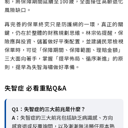
制，將保障期間延續至100歲，全面接住高齡退化
風險缺口。
再完善的保單終究只是防護網的一環，真正的關
鍵，仍在於整體的財務規劃思維。
林宗佑提醒，保
險應與投資、儲蓄做好平衡配置，並建議民眾檢視
保單時，可從「保障期間、保障範圍、理賠金額」
三大面向著手，掌握「提早佈局、循序漸進」的原
則，提早為失智海嘯做好準備。
失智症 必看重點Q&A
Q1：失智症的三大前兆是什麼？
A：
失智症的三大前兆包括缺乏病識感、方向
感衰退或反覆詢問，以及漸漸無法勝任原本熟