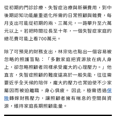
從初期的門診診療、失智症治療與新藥費用，到中
後期認知功能嚴重退化所需的日常照顧與雜費，每
月支出可能從初期的兩、三萬元，一路攀升至六萬
元以上。若把時間拉長至十年，一個失智症家庭的
總花費可能上看700萬元。
除了可預見的財務支出，林宗佑也點出一個容易被
忽略的照護盲點：「多數家庭把資源放在病人身
上，卻忽略照顧者同樣承受龐大的心理壓力。」他
直言，失智症照顧的難度遠高於一般失能，往往需
要近乎全天候的陪伴，龐大的壓力也常迫使不少家
屬因而被迫離職，身心俱疲。
因此，極需透過
保
險
轉嫁財務壓力，讓照顧者擁有喘息的空間與資
源，維持家庭長期照顧能量。