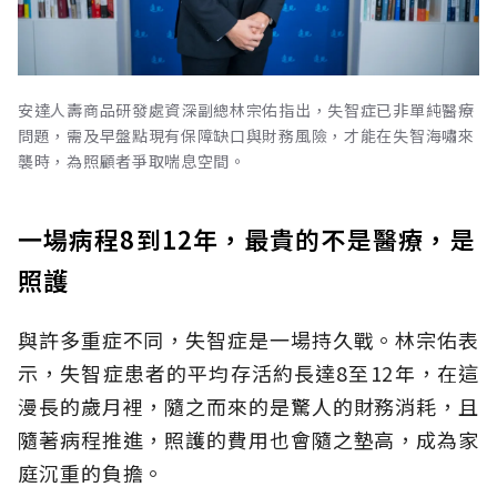
安達人壽商品研發處資深副總林宗佑指出，失智症已非單純醫療
問題，需及早盤點現有保障缺口與財務風險，才能在失智海嘯來
襲時，為照顧者爭取喘息空間。
一場病程8到12年，最貴的不是醫療，是
照護
與許多重症不同，失智症是一場持久戰。林宗佑表
示，失智症患者的平均存活約長達8至12年，在這
漫長的歲月裡，隨之而來的是驚人的財務消耗，且
隨著病程推進，照護的費用也會隨之墊高，成為家
庭沉重的負擔。