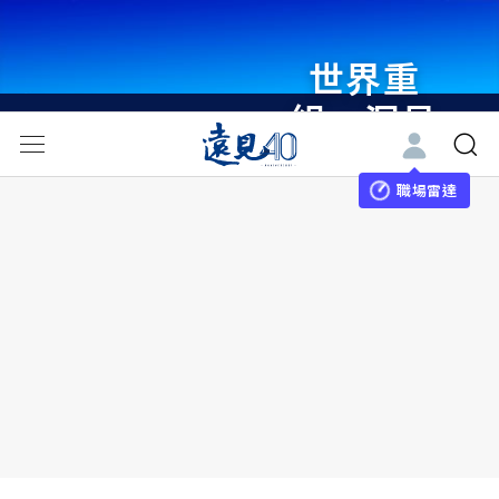
世界重
組・洞見
未來 與
世界領袖
職場雷達
同行