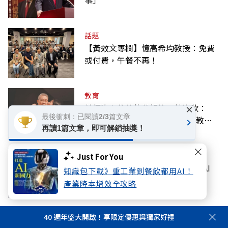
話題
【黃效文專欄】憶高希均教授：免費
或付費，午餐不再！
教育
首個沒有爸爸的父親節，林逸欣：
×
最後衝刺：已閱讀2/3篇文章
「我很幸福」——從富養看見的教養
再讀1篇文章，即可解鎖抽獎！
課
科技
Just For You
川湖股價破1萬大關！「台股最純AI
知識包下載》重工業到餐飲都用AI！
股」做什麼？下半年需求續強
產業降本增效全攻略
教育
40 週年盛大開啟！享限定優惠與獨家好禮
最新U.S. News排行榜公布，這所私