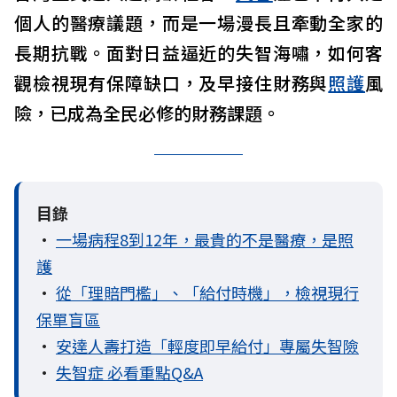
個人的醫療議題，而是一場漫長且牽動全家的
長期抗戰。面對日益逼近的失智海嘯，如何客
觀檢視現有保障缺口，及早接住財務與
照護
風
險，已成為全民必修的財務課題。
目錄
•
一場病程8到12年，最貴的不是醫療，是照
護
•
從「理賠門檻」、「給付時機」，檢視現行
保單盲區
•
安達人壽打造「輕度即早給付」專屬失智險
•
失智症 必看重點Q&A