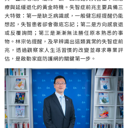
療與延緩退化的黃金時機。失智症前兆主要具備三
大特徵：第一是缺乏病識感，一般健忘經提醒仍能
想起，失智患者卻會徹底忘記；第二是方向感衰退
或反覆詢問；第三是漸漸無法勝任原本熟悉的事
物。林宗佑提醒，及早辨識出這類異常的失智症前
兆，透過觀察家人生活習慣的改變並尋求專業評
估，是啟動家庭防護網的關鍵第一步。