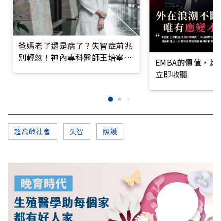
爸媽老了還是病了？失智症前兆
別輕忽！神內專科醫師王培寧呼
EMBA的價值，
籲把握大腦黃金期
立即收聽
超高齡社會
失智
照護