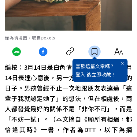
僅為情境圖。取自pexels
喜歡這篇文章嗎 ?
編按：3月14日是白色情人節，也是一方在2月
登入
後立即收藏 !
14日表達心意後，另一方回覆是否接受愛情的
日子。男孩曾經不止一次地跟朋友表達過「這
輩子我就認定她了」的想法，但在相處後，兩
人都發覺最好的關係不是「非你不可」，而是
「不妨一試」。（本文摘自《願所有相遇，都
恰逢其時》一書，作者為DTT，以下為摘