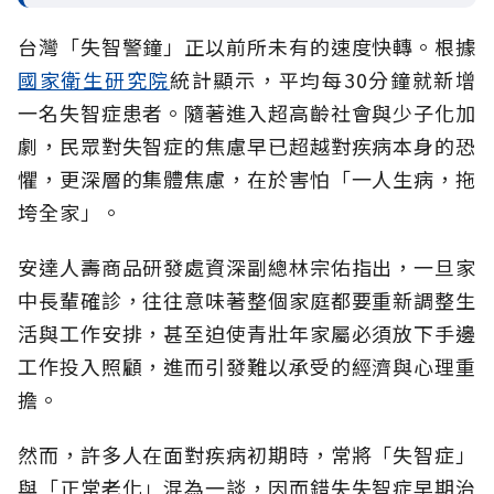
台灣「失智警鐘」正以前所未有的速度快轉。根據
國家衛生研究院
統計顯示，平均每30分鐘就新增
一名失智症患者。隨著進入超高齡社會與少子化加
劇，民眾對失智症的焦慮早已超越對疾病本身的恐
懼，更深層的集體焦慮，在於害怕「一人生病，拖
垮全家」。
安達人壽商品研發處資深副總林宗佑指出，一旦家
中長輩確診，往往意味著整個家庭都要重新調整生
活與工作安排，甚至迫使青壯年家屬必須放下手邊
工作投入照顧，進而引發難以承受的經濟與心理重
擔。
然而，許多人在面對疾病初期時，常將「失智症」
與「正常老化」混為一談，因而錯失失智症早期治