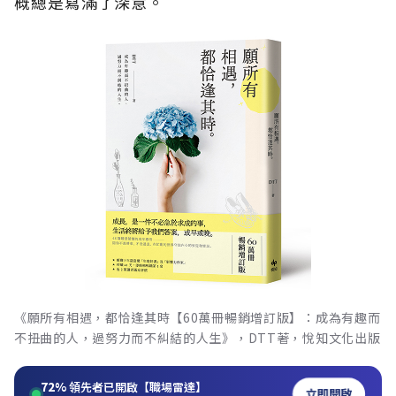
概總是寫滿了深意。
《願所有相遇，都恰逢其時【60萬冊暢銷增訂版】：成為有趣而
不扭曲的人，過努力而不糾結的人生》，DTT著，悅知文化出版
72%
領先者已開啟【職場雷達】
立即開啟