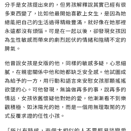
分手是女孩提出來的，但男孩解釋說其實已經有很
多東西變了，比如他最開始喜歡上女生，是因為她
總能把自己的生活過得精緻豐滿，就好像在她那裡
永遠都沒有煩惱。可是在一起以後，卻發現女孩因
為生性敏感而帶來的劇烈起伏的情緒和陰晴不定的
脾氣。
他曾說女孩是女版的他，同樣的敏感多疑，心思細
膩，在親密關係中他和她都缺乏安全感。他試圖成
為給予的一方，用行動和語言來安慰女孩那顆搖搖
欲墜的心。可他發現，無論做再多的事，說再多的
情話，女孩依舊懷疑他對她的愛，他漸漸看不到樂
觀積極、如沐陽光的她，而是一個用無理取鬧的方
式反覆求證的任性小孩。
「所以有時候，兩個太相似的人不要輕易談戀愛