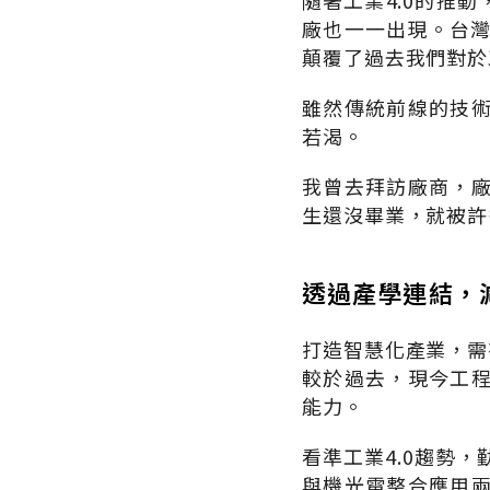
隨著工業
4.0
的推動
廠也一一出現。台
顛覆了過去我們對於
雖然傳統前線的技
若渴。
我曾去拜訪廠商，
生還沒畢業，就被許
透過產學連結，
打造智慧化產業，需
較於過去，現今工
能力。
看準工業
4.0
趨勢，
與機光電整合應用