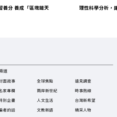
習養分 養成「區塊鏈天
理性科學分析，
頻道
封面故事
全球焦點
遠見調查
名家專欄
兩岸新世紀
時事熱線
特別企畫
人文生活
台灣新希望
編者的話
文教新語
精采人物