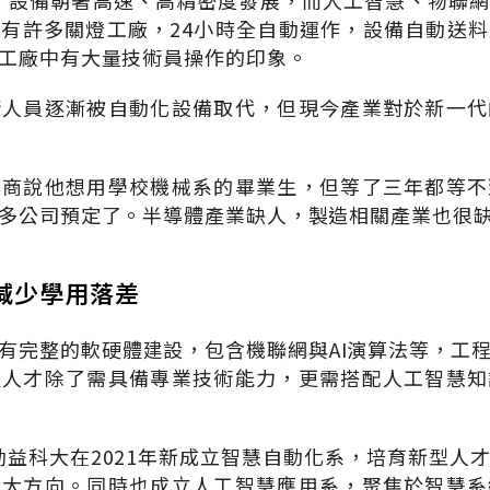
，設備朝著高速、高精密度發展，而人工智慧、物聯網
灣有許多關燈工廠，
24
小時全自動運作，設備自動送料
工廠中有大量技術員操作的印象。
術人員逐漸被自動化設備取代，但現今產業對於新一代
廠商說他想用學校機械系的畢業生，但等了三年都等不
多公司預定了。半導體產業缺人，製造相關產業也很
減少學用落差
有完整的軟硬體建設，包含機聯網與
AI
演算法等，工
程人才除了需具備專業技術能力，更需搭配人工智慧知
勤益科大在
2021
年新成立智慧自動化系，培育新型人
兩大方向。同時也成立人工智慧應用系，聚焦於智慧系