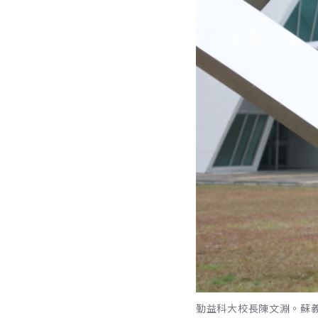
勤益科大校長陳文淵。蘇