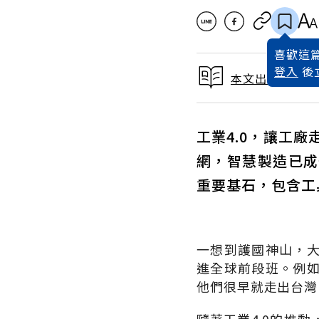
喜歡這篇
登入
後
本文出自2022
工業4.0，讓工
網，智慧製造已成
重要基石，包含工
一想到護國神山，
進全球前段班。例
他們很早就走出台灣