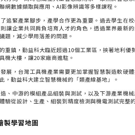
聯網數據擷取與應用、
AI
影像辨識等多樣課程。
為了追緊產業腳步，產學合作更為重要。過去學生在校
作則讓企業共同肩負培育人才的角色，透過業界最新的
議題，減少學用落差的問題。
的重鎮，勤益科大臨近超過
10
個工業區，挾著地利優
具機大樓，讓
20
家廠商進駐。
速發展，台灣工具機產業需要更加掌握智慧製造軟硬體
此，勤益科大建立智慧機械的「類產線基地」。
製造、中游的模組產品組裝與測試，以及下游產業機械
體驗從設計、生產、組裝到精度檢測與機電測試完整
繪製學習地圖