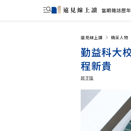
當期雜誌
歷
遠見線上讀
精采人物
勤益科大
程新貴
邱于瑄
邱于瑄