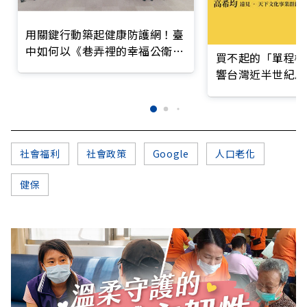
用關鍵行動築起健康防護網！臺
中如何以《巷弄裡的幸福公衛》
買不起的「單程機
打造永續照護城市？
響台灣近半世紀思
社會福利
社會政策
Google
人口老化
健保