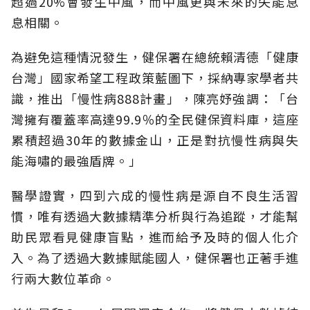
超過20%會發生中風，而中風更與未來的失能息
息相關。
為避免這種情況發生，健保署在總統賴清德「健康
台灣」國家希望工程政策藍圖下，採納專家學者共
識，推出「慢性病888計畫」，陳亮妤強調：「台
灣擁有覆蓋率高達99.9％的全民健保資料庫，這座
累積超過30年的數據金山，正是對抗慢性病與失
能海嘯的最強盾牌。」
醫學證實，四到六成的慢性病是源自不良生活習
慣，唯有透過大數據精準分析與行為追蹤，才能幫
助民眾看見健康盲點，進而給予及時的個人化介
入。為了透過大數據賦能國人，健保署也正著手進
行兩大數位革命。