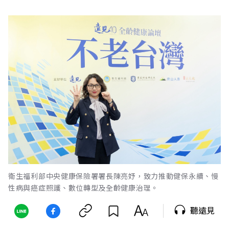
衛生福利部中央健康保險署署長陳亮妤，致力推動健保永續、慢
性病與癌症照護、數位轉型及全齡健康治理。
聽遠見