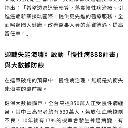
指出：「希望透過這筆預算，落實慢性病治療、引
進癌症新藥接軌國際，提供更先進的醫療服務，全
面照顧國人健康，改善醫事人員的薪資待遇、提高
留任率。」
迎戰失能海嘯》啟動「慢性病888計畫」
與大數據防線
在這筆破兆的預算中，慢性病治理，無疑是抗衡失
能海嘯的最前線。
健保大數據顯示，全台高達850萬人正受慢性病纏
身，其中三高患者約有530萬人，若放任血糖控制
不良，10年後有17%的機率會發生神經病變，有