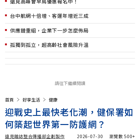
遠見高峰會早鳥優惠報名中！
台中航網十倍增、客運年增近三成
供應鏈重組，企業下一步怎麼佈局
孤獨到孤立，超高齡社會風險升溫
請往下繼續閱讀
首頁
好享生活
健康
迎戰史上最快老化潮，健保署如
何築起世界第一防護網？
遠見雜誌整合傳播部企劃製作
2026-07-30
瀏覽數
500+