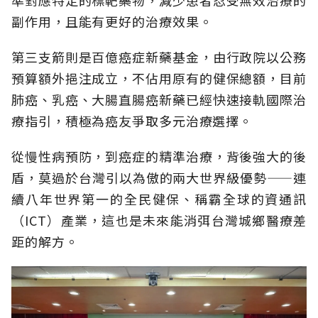
準對應特定的標靶藥物，減少患者忍受無效治療的
副作用，且能有更好的治療效果。
第三支箭則是百億癌症新藥基金，由行政院以公務
預算額外挹注成立，不佔用原有的健保總額，目前
肺癌、乳癌、大腸直腸癌新藥已經快速接軌國際治
療指引，積極為癌友爭取多元治療選擇。
從慢性病預防，到癌症的精準治療，背後強大的後
盾，莫過於台灣引以為傲的兩大世界級優勢——連
續八年世界第一的全民健保、稱霸全球的資通訊
（ICT）產業，這也是未來能消弭台灣城鄉醫療差
距的解方。