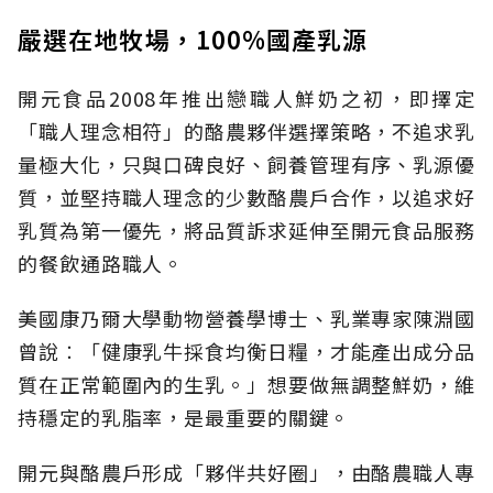
嚴選在地牧場，100%國產乳源
開元食品2008年推出戀職人鮮奶之初，即擇定
「職人理念相符」的酪農夥伴選擇策略，不追求乳
量極大化，只與口碑良好、飼養管理有序、乳源優
質，並堅持職人理念的少數酪農戶合作，以追求好
乳質為第一優先，將品質訴求延伸至開元食品服務
的餐飲通路職人。
美國康乃爾大學動物營養學博士、乳業專家陳淵國
曾說︰「健康乳牛採食均衡日糧，才能產出成分品
質在正常範圍內的生乳。」想要做無調整鮮奶，維
持穩定的乳脂率，是最重要的關鍵。
開元與酪農戶形成「夥伴共好圈」，由酪農職人專