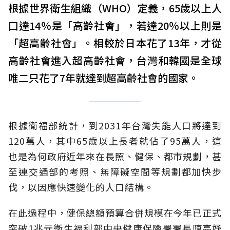
根據世界衛生組織（WHO）定義，65歲以上人
口達14％是「高齡社會」，若達20％以上則是
「超高齡社會」。相較於日本花了13年，才從
高齡社會進入超高齡社會，台灣和韓國是全球
唯二只花了7年就達到超高齡社會的國家。
根據衛福部統計，到2031年台灣失能人口將達到
120萬人，其中65歲以上長者就佔了95萬人，這
也是為何政府近年來在長照、健保、都市規劃，甚
至連交通部的考照、無障礙空間等規劃都加快步
伐，以因應快速變化的人口結構。
在此過程中，健保總額預算合併規模在今年已正式
突破1兆元衛生福利部中央健康保險署署長陳亮妤