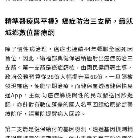
精準醫療與平權》癌症防治三支箭，織就
城鄉數位醫療網
除了慢性病治理，癌症也連續44年蟬聯全國死因
首位，因此，衛福部與健保署積極射出癌症防治三
支箭。第一支箭是癌症篩檢，由國民健康署主導，
政府公務預算從28億大幅提升至68億，一旦篩檢
發現罹癌，便能早期治療。而健保署透過健保快易
通App，主動向癌症篩檢陽性的民眾發送回診提
醒，亦針對有數位落差的國人名單回饋給原診斷醫
療院所，請醫院提醒病人回診。
第二支箭是健保給付的基因檢測，透過基因檢測精