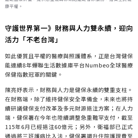
康平權。
守護世界第一》財務與人力雙永續，迎向
活力「不老台灣」
如此優質且平權的醫療與照護體系，正是台灣健保
能連續8年蟬聯生活數據庫平台Numbeo全球醫療
保健指數冠軍的關鍵。
陳亮妤表示，財務與人力是健保永續的雙重支柱。
在財務端，除了維持健保安全準備金，未來也將持
續研議健保支付改革及多元財源挹注方案；在人力
端，健保署在今年也陸續調整急重難罕支付，截至
115年6月已經挹注60億元；另外，衛福部已正式
通過將三班護病比入法，健保署調升住院護理費至