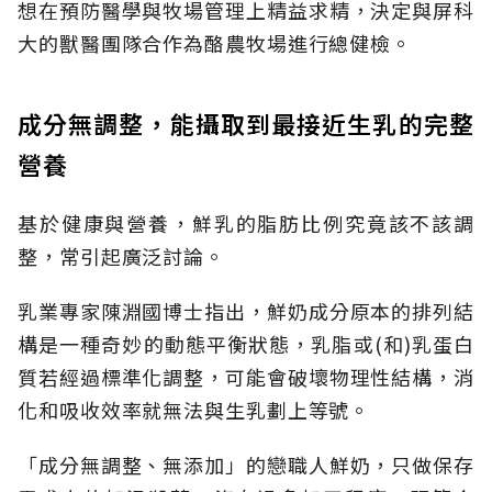
想在預防醫學與牧場管理上精益求精，決定與屏科
大的獸醫團隊合作為酪農牧場進行總健檢。
成分無調整，能攝取到最接近生乳的完整
營養
基於健康與營養，鮮乳的脂肪比例究竟該不該調
整，常引起廣泛討論。
乳業專家陳淵國博士指出，鮮奶成分原本的排列結
構是一種奇妙的動態平衡狀態，乳脂或(和)乳蛋白
質若經過標準化調整，可能會破壞物理性結構，消
化和吸收效率就無法與生乳劃上等號。
「成分無調整、無添加」的戀職人鮮奶，只做保存