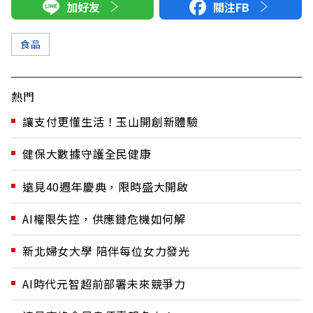
加好友
關注FB
食品
熱門
讓支付更懂生活！玉山開創新體驗
健保大數據守護全民健康
遠見40週年慶典，限時盛大開啟
AI權限失控，供應鏈危機如何解
新北婦女大學 陪伴每位女力發光
AI時代元智超前部署未來競爭力