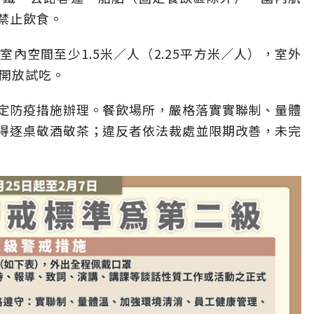
禁止飲食。
內空間至少1.5米／人（2.25平方米／人），室外
不開放試吃。
定防疫措施辦理。餐飲場所，嚴格落實實聯制、量體
得逐桌敬酒敬茶；違反者依法裁處並限期改善，未完