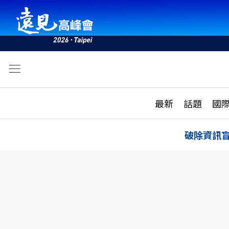
文
最新
最新
話題
國
雜誌目錄
活動
話題
AI
破除資訊
學堂
專題報導
科技
教育
遠見ON AIR
影音
合作