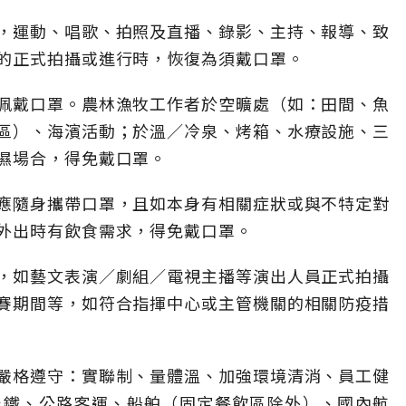
，運動、唱歌、拍照及直播、錄影、主持、報導、致
的正式拍攝或進行時，恢復為須戴口罩。
佩戴口罩。農林漁牧工作者於空曠處（如：田間、魚
區）、海濱活動；於溫／冷泉、烤箱、水療設施、三
濕場合，得免戴口罩。
應隨身攜帶口罩，且如本身有相關症狀或與不特定對
外出時有飲食需求，得免戴口罩。
，如藝文表演／劇組／電視主播等演出人員正式拍攝
賽期間等，如符合指揮中心或主管機關的相關防疫措
嚴格遵守：實聯制、量體溫、加強環境清消、員工健
台鐵、公路客運、船舶（固定餐飲區除外）、國內航