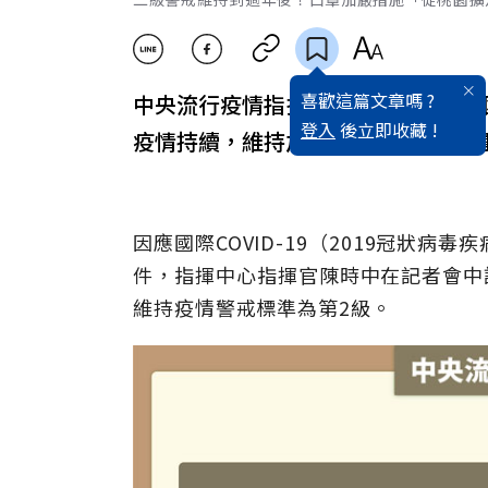
喜歡這篇文章嗎 ?
中央流行疫情指揮中心今天宣布，全
登入
後立即收藏 !
疫情持續，維持加嚴戴口罩規定，運
因應國際COVID-19（2019冠狀病
件，指揮中心指揮官陳時中在記者會中說
維持疫情警戒標準為第2級。