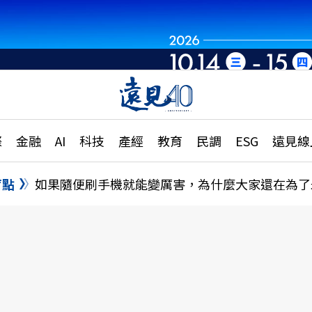
章
特輯
文章
大學升學、職涯攻略
遠
際
金融
AI
科技
產經
教育
民調
ESG
遠見線
國際
更
縣市施政調查全解析
金融
單
民調
盲點
如果隨便刷手機就能變厲害，為什麼大家還在為了
產經
電
好享生活
獨
專欄