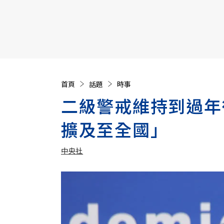
【遠見40週年慶】訂《遠見》贈實用家電3選1+暢銷好
首頁
話題
時事
二級警戒維持到過年
擴及至全國」
中央社
加入追蹤
中央社