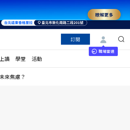
瞭解更多
訂閱
特色頻道
訂閱
見線上讀
ESG遠見
職場雷達
上讀
學堂
活動
多訂閱方案
城市學
刊購買
健康遠見
未來焦慮？
子報訂閱
華人精英論壇
享知識包
領導影響力學院