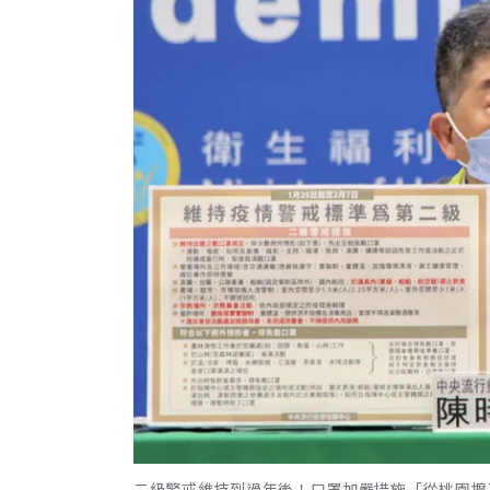
二級警戒維持到過年後！口罩加嚴措施「從桃園擴