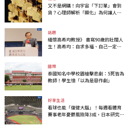
又不是網購！向宇宙「下訂單」會到
貨？心理師解析「顯化」為何讓人無
法自拔
話題
緬懷高希均教授》 書寫90歲的壯闊人
生！高希均：自求多福、自己一定要
爭氣
國際
泰國知名中學校園槍擊悲劇：5死皆為
教師！學生憶「以為是惡作劇」
好享生活
看球也能「復健大腦」！每週看體育
賽事老年憂鬱風險降3成，日本研究：
到現場效果更好