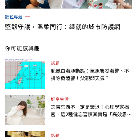
數位專題
堅韌守護，溫柔同行：織就的城市防護網
你可能感興趣
話題
颱風白海豚動態：氣象署發海警、不
排除發陸警！父親節天氣？
好享生活
忘東忘西不一定是衰退！心理學家揭
密，這2種健忘習慣其實是「高效思
考」的表現
話題