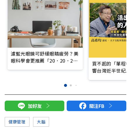
濾藍光眼鏡可舒緩眼睛疲勞？美
眼科學會更推薦「20．20．20
買不起的「單程機
法則」
響台灣近半世紀思
加好友
關注FB
健康管理
大腦