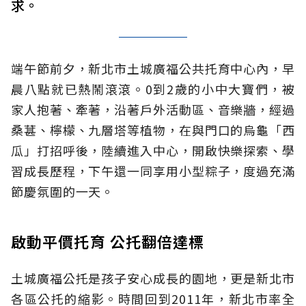
求。
端午節前夕，新北市土城廣福公共托育中心內，早
晨八點就已熱鬧滾滾。0到2歲的小中大寶們，被
家人抱著、牽著，沿著戶外活動區、音樂牆，經過
桑葚、檸檬、九層塔等植物，在與門口的烏龜「西
瓜」打招呼後，陸續進入中心，開啟快樂探索、學
習成長歷程，下午還一同享用小型粽子，度過充滿
節慶氛圍的一天。
啟動平價托育 公托翻倍達標
土城廣福公托是孩子安心成長的園地，更是新北市
各區公托的縮影。時間回到2011年，新北市率全