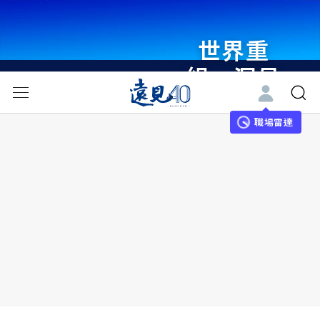
世界重
組・洞見
未來 與
世界領袖
職場雷達
同行