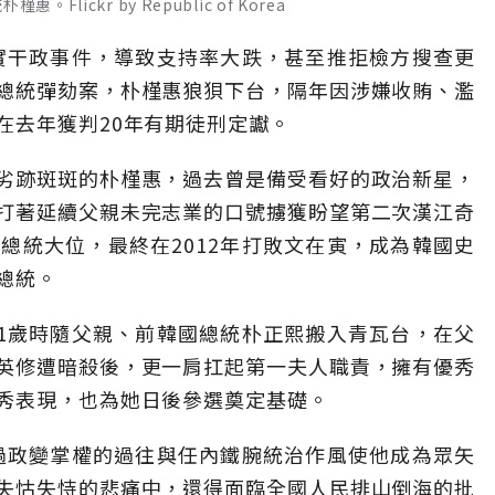
ickr by Republic of Korea
順實干政事件，導致支持率大跌，甚至推拒檢方搜查更
總統彈劾案，朴槿惠狼狽下台，隔年因涉嫌收賄、濫
在去年獲判20年有期徒刑定讞。
劣跡斑斑的朴槿惠，過去曾是備受看好的政治新星，
打著延續父親未完志業的口號擄獲盼望第二次漢江奇
總統大位，最終在2012年打敗文在寅，成為韓國史
總統。
11歲時隨父親、前韓國總統朴正熙搬入青瓦台，在父
英修遭暗殺後，更一肩扛起第一夫人職責，擁有優秀
秀表現，也為她日後參選奠定基礎。
透過政變掌權的過往與任內鐵腕統治作風使他成為眾矢
失怙失恃的悲痛中，還得面臨全國人民排山倒海的批