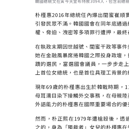
韓國總統文在寅今天宣布特赦3094人，包含前總統朴槿惠。Fl
朴槿惠2016年總統任內爆出閨蜜崔
引發民眾不滿。韓國國會在同年底通過
權、脅迫、洩密等多項罪行遭押，最終
在執政末期因世越號、閨蜜干政等事件
她在金融風暴席捲韓國之際投身政壇，
蹟的選民，當選國會議員，一步步走上
上首位女總統，也是首位具理工背景的
現年69歲的朴槿惠出生於韓戰時期，
母耳濡目染下接觸外交事務，在母親陸
外語能力的朴槿惠在國際重要場合的優
然而，朴正熙在1979年遭槍殺後，
之的，身為「獨裁者」女兒的朴槿惠在