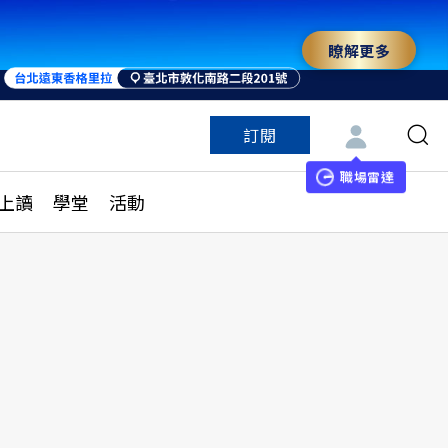
瞭解更多
訂閱
特色頻道
訂閱
見線上讀
ESG遠見
職場雷達
上讀
學堂
活動
多訂閱方案
城市學
刊購買
健康遠見
子報訂閱
華人精英論壇
享知識包
領導影響力學院