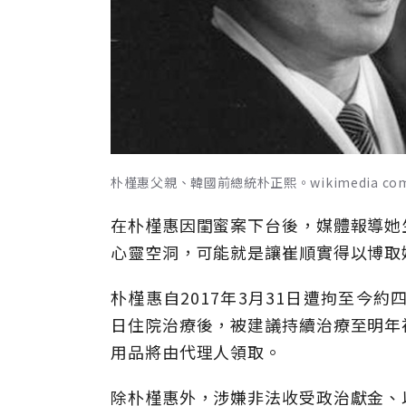
朴槿惠父親、韓國前總統朴正熙。wikimedia commons 
在朴槿惠因閨蜜案下台後，媒體報導她
心靈空洞，可能就是讓崔順實得以博取
朴槿惠自2017年3月31日遭拘至今
日住院治療後，被建議持續治療至明年
用品將由代理人領取。
除朴槿惠外，涉嫌非法收受政治獻金、