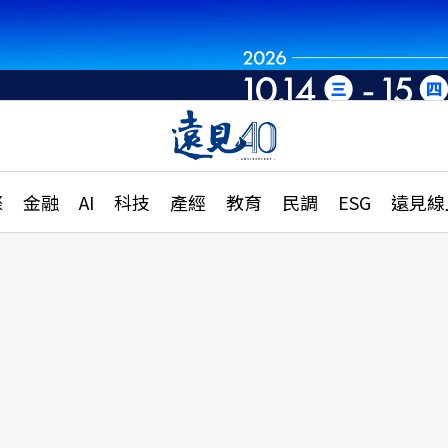
章
特輯
文章
大學升學、職涯攻略
遠
際
金融
AI
科技
產經
教育
民調
ESG
遠見線
國際
更
縣市施政調查全解析
金融
單
民調
產經
電
好享生活
獨
專欄