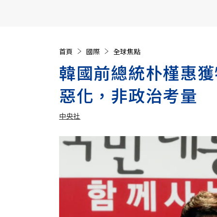
【遠見40週年慶】訂《遠見》贈實用家電3選1+暢銷好
首頁
國際
全球焦點
韓國前總統朴槿惠獲
惡化，非政治考量
中央社
加入追蹤
中央社