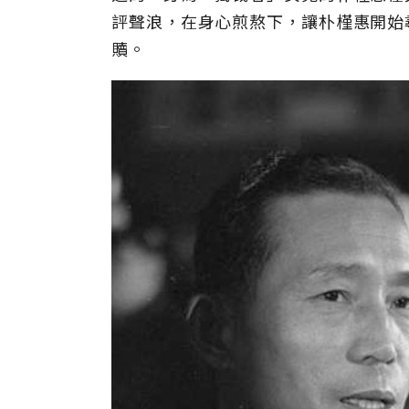
評聲浪，在身心煎熬下，讓朴槿惠開始
贖。