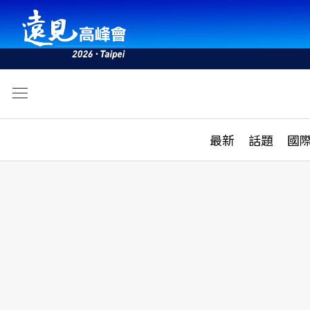
文
最新
最新
話題
國
雜誌目錄
活動
話題
AI
學堂
專題報導
科技
教育
遠見ON AIR
影音
合作