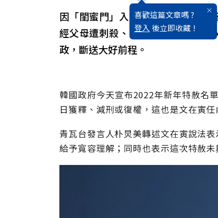
喜歡這篇文章嗎 ?
因「閨蜜門」入獄的韓國前總統朴
登入
後立即收藏 !
經父母遭刺殺、面對人民批評，身
政，斷送大好前程。
韓國政府今天宣布2022年新年特赦名單
日獲釋、減刑或復權，這也是文在寅任
青瓦台發言人朴炅美轉述文在寅說法表
給予寬容理解；同時也表示這次特赦未