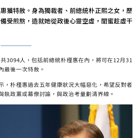
槿惠獲特赦。身為獨裁者、前總統朴正熙之女，歷
心備受煎熬，造就她從政後心靈空虛，閨蜜趁虛干
共3094人，包括前總統朴槿惠在內，將可在12月31
內最後一次特赦。
示，朴槿惠過去五年健康狀況大幅惡化，希望反對者
與執政黨或幕僚討論，與政治考量劃清界線。