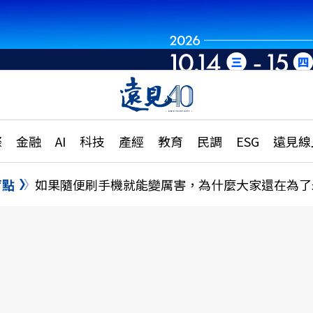
章
特輯
文章
大學升學、職涯攻略
遠
際
金融
AI
科技
產經
教育
民調
ESG
遠見線
國際
更
縣市施政調查全解析
金融
單
民調
盲點
如果隨便刷手機就能變厲害，為什麼大家還在為了
產經
電
好享生活
獨
專欄