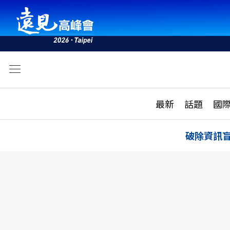
文
最新
最新
話題
國
雜誌目錄
活動
話題
AI
破除資訊
學堂
專題報導
科技
教育
遠見ON AIR
影音
合作