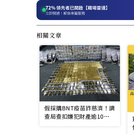
72%
領先者已開啟【職場雷達】
立即開通！解鎖專屬服務
相關文章
假採購BNT疫苗詐慈濟！調
查局查扣嫌犯財產逾10億
元，慈濟也發聲明