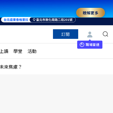
瞭解更多
訂閱
特色頻道
訂閱
見線上讀
ESG遠見
職場雷達
上讀
學堂
活動
多訂閱方案
城市學
刊購買
健康遠見
未來焦慮？
子報訂閱
華人精英論壇
享知識包
領導影響力學院