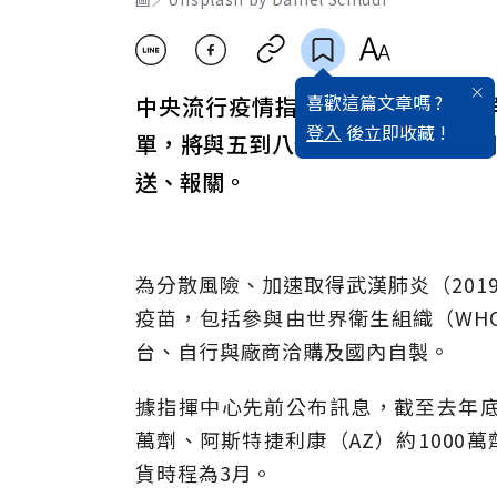
喜歡這篇文章嗎 ?
中央流行疫情指揮中心發言人莊人祥
登入
後立即收藏 !
單，將與五到八個非聯合國會員共同分
送、報關。
為分散風險、加速取得武漢肺炎（2019
疫苗，包括參與由世界衛生組織（WHO
台、自行與廠商洽購及國內自製。
據指揮中心先前公布訊息，截至去年底，
萬劑、阿斯特捷利康（AZ）約1000
貨時程為3月。