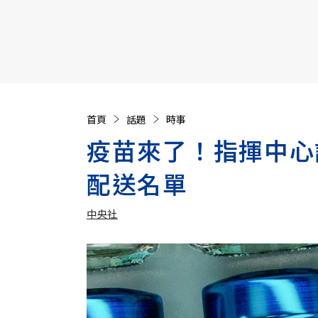
【遠見40週年慶】訂《遠見》贈實用家電3選1+暢銷好
首頁
話題
時事
疫苗來了！指揮中心
配送名單
中央社
加入追蹤
中央社