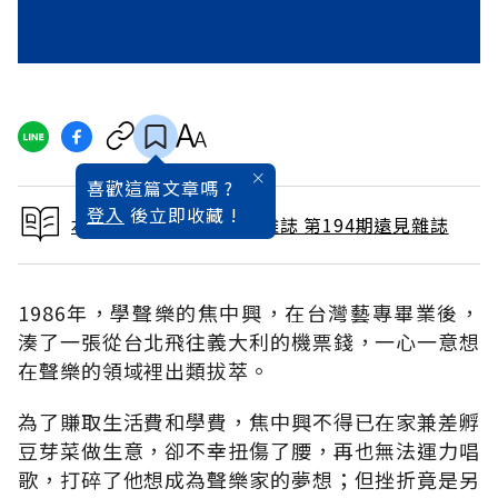
喜歡這篇文章嗎 ?
登入
後立即收藏 !
本文出自 2002 / 8月號雜誌 第194期遠見雜誌
1986年，學聲樂的焦中興，在台灣藝專畢業後，
湊了一張從台北飛往義大利的機票錢，一心一意想
在聲樂的領域裡出類拔萃。
為了賺取生活費和學費，焦中興不得已在家兼差孵
豆芽菜做生意，卻不幸扭傷了腰，再也無法運力唱
歌，打碎了他想成為聲樂家的夢想；但挫折竟是另