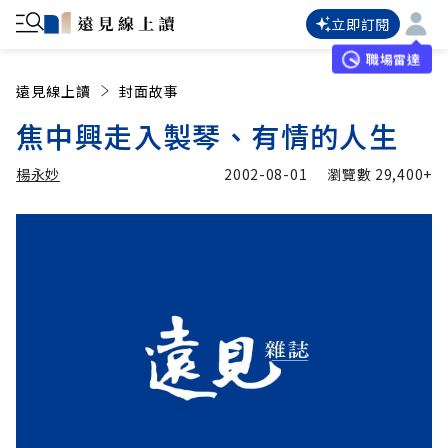
立即訂閱
職場雷達
遠見線上讀
封面故事
焦中興走入製琴、有情的人生
楊永妙
2002-08-01
瀏覽數
29,400+
加入追蹤
楊永妙