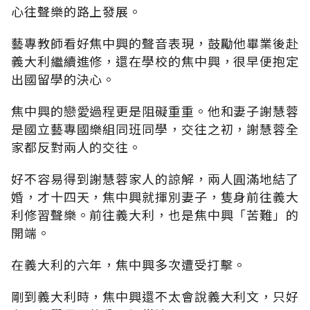
心往聲樂的路上發展。
藝專教師看好焦中興的聲音表現，鼓勵他畢業後赴
義大利繼續進修，還在學校的焦中興，很早便抱定
出國留學的決心。
焦中興的戀愛過程更是阻礙重重。他和妻子謝慧蓉
是國立藝專國樂組同班同學，交往之初，謝慧蓉全
家都反對兩人的交往。
好不容易得到謝慧蓉家人的諒解，兩人圓滿地結了
婚，才十四天，焦中興就揮別妻子，隻身前往義大
利修習聲樂。前往義大利，也是焦中興「苦難」的
開端。
在義大利的六年，焦中興多次遭受打擊。
剛到義大利時，焦中興還不太會說義大利文，只好