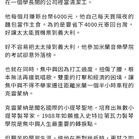
在一個學長開的公司裡當清潔工。
他每個月賺新台幣6000元，他自己每天買隔夜的
麵包當作主食。為的是要省下4000元寄回台灣，
好讓太太能買機票到義大利。
好不容易把太太接到義大利，他參加米蘭音樂學院
的考試卻意外落榜。
也就在同時，焦中興因為打工過度，扭傷了腰，根
本無法再運氣唱歌。雙重的打擊和經濟的困境，讓
焦中興不得不舉家遷往距離米蘭一個半小時車程的
克雷蒙納。
克雷蒙納是聞名國際的小提琴聖地，培育出無數小
提琴製琴家。1988年如願進入史特拉第瓦力製琴
學院是焦中興人生最重要的轉捩點。
但艱苦的學習生涯，使他在面對挫折時，更甘之如