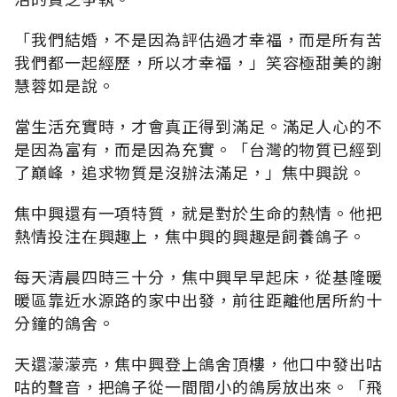
「我們結婚，不是因為評估過才幸福，而是所有苦
我們都一起經歷，所以才幸福，」笑容極甜美的謝
慧蓉如是說。
當生活充實時，才會真正得到滿足。滿足人心的不
是因為富有，而是因為充實。「台灣的物質已經到
了巔峰，追求物質是沒辦法滿足，」焦中興說。
焦中興還有一項特質，就是對於生命的熱情。他把
熱情投注在興趣上，焦中興的興趣是飼養鴿子。
每天清晨四時三十分，焦中興早早起床，從基隆暖
暖區靠近水源路的家中出發，前往距離他居所約十
分鐘的鴿舍。
天還濛濛亮，焦中興登上鴿舍頂樓，他口中發出咕
咕的聲音，把鴿子從一間間小的鴿房放出來。「飛