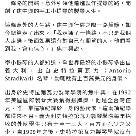
一條路的開端，意外引領他踏進製作提琴的路，開
創了焦中興的手工小提琴的製琴人生。
這條意外的人生路，焦中興行經之際一路顛簸，如
今總算走了出來。「我走通了一條路，不只是我個
人走通，後面如果還有對自己有期望的人，他們看
到我，會有信心，」焦中興說。
學小提琴的人都知道，全世界最好的小提琴多出自
義大利，出自史特拉第瓦力（Antonio
Stradivari）名琴，動輒就有上百萬美元的身價。
出身於史特拉第瓦力製琴學院的焦中興，在1992
年美國國際製琴大賽獲得銀牌獎，他是全台灣僅
見、唯一集這項紀錄於一身的藝術家。這兩項紀錄
都得來不易。義大利史特拉第瓦力製琴學院每年招
收的外國學生只有十至十三人，東方面孔少之又
少，自1998年之後，史特拉第瓦力製琴學院沒有