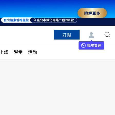
瞭解更多
來 與世界領袖同行
訂閱
特色頻道
訂閱
見線上讀
ESG遠見
職場雷達
上讀
學堂
活動
多訂閱方案
城市學
刊購買
健康遠見
子報訂閱
華人精英論壇
享知識包
領導影響力學院