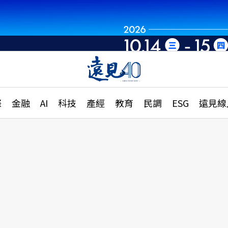
世界重組・洞見未
章
特輯
文章
大學升學、職涯攻略
遠
際
金融
AI
科技
產經
教育
民調
ESG
遠見線
國際
更
縣市施政調查全解析
金融
單
民調
產經
電
好享生活
獨
專欄