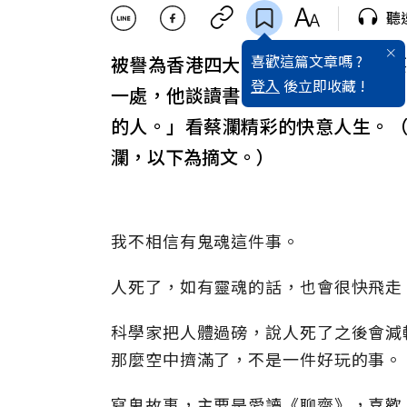
聽
喜歡這篇文章嗎 ?
被譽為香港四大才子之一的老頑童蔡
登入
後立即收藏 !
一處，他談讀書，談交友，談飲食
的人。」看蔡瀾精彩的快意人生。
瀾，以下為摘文。）
我不相信有鬼魂這件事。
人死了，如有靈魂的話，也會很快飛走
科學家把人體過磅，說人死了之後會減
那麼空中擠滿了，不是一件好玩的事。
寫鬼故事，主要是愛讀《聊齋》，喜歡