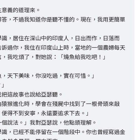
生意義的道理來。
解答，不過我知道你是聽不懂的。現在，我用更簡單
學識，居住在深山中的印度人，日出而作，日落而
告訴過你，我住在印度山上時，當地的一個農婦每天
禽，我吃煩了，對她說：「燒魚給我吃吧！」
魚，天下美味，你沒吃過，實在可惜。」
？」
我把這故事也說給亞瑟聽。
由猿猴進化時，學會在殘屍中找到了一根骨頭來敲
，便得不到安寧，永遠要追求下去。」
一個說法。」我對亞瑟說，他點頭理解。
學識，已經不能停留在一個階段中。你也曾經寫過金