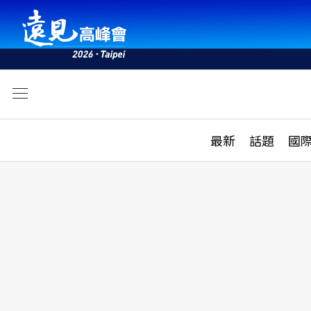
文
最新
最新
話題
國
雜誌目錄
活動
話題
AI
學堂
專題報導
科技
教育
遠見ON AIR
影音
合作