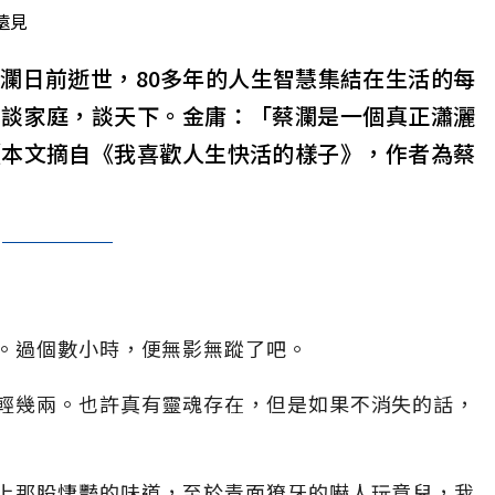
遠見
瀾日前逝世，80多年的人生智慧集結在生活的每
，談家庭，談天下。金庸：「蔡瀾是一個真正瀟灑
（本文摘自《我喜歡人生快活的樣子》，作者為蔡
。過個數小時，便無影無蹤了吧。
輕幾兩。也許真有靈魂存在，但是如果不消失的話，
上那股悽豔的味道，至於青面獠牙的嚇人玩意兒，我