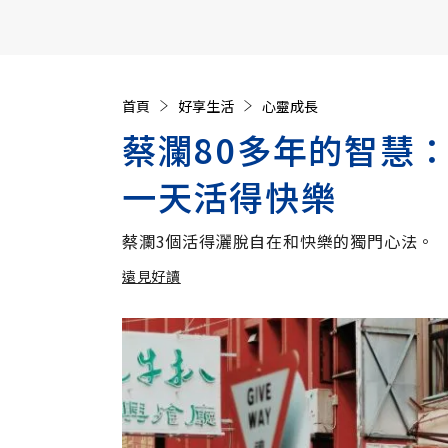
【遠見40週年慶】訂《遠見》贈實用家電3選1+暢銷好
首頁
好享生活
心靈成長
蔡瀾80多年的智慧
一天活得快樂
蔡瀾3個活得灑脫自在和快樂的獨門心法。
遠見好讀
加入追蹤
遠見好讀