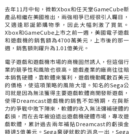
去年11月中旬，微軟Xbox和任天堂GameCube新
產品相繼在美國推出，兩強相爭已經很引人矚目，
又適逢耶誕節購物季，因此大幅刺激了買氣。
Xbox和GameCube上市之前一週，美國電子遊戲
和遊戲機的銷售額為4700萬美元，上市後的那一
週，銷售額則躍升為1.01億美元。
電子遊戲和遊戲機市場的商機固然誘人，但這個行
業的競爭性和風險也很高。遊戲產業的廠商往往賠
本銷售硬體，靠軟體來獲利，遊戲機動輒數百美元
的價格，使這項策略的風險大增。知名的Sega公
司就是因為無法獲得主要遊戲軟體商開發新遊戲，
使得Dreamcast遊戲機的銷售不如預期，在與新
力的爭戰中敗下陣來，軟體的收入無法彌補硬體的
虧損，而在去年被迫退出遊戲機硬體市場，專攻遊
戲軟體，累計過去兩年補貼Dreamcast的虧損金
額達5億美元。Sega棄硬就軟的消息一出，Sega