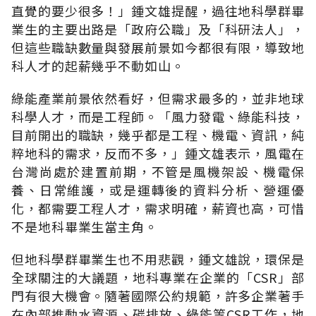
直覺的要少很多！」鍾文雄提醒，過往地科學群畢
業生的主要出路是「政府公職」及「科研法人」，
但這些職缺數量與發展前景如今都很有限，導致地
科人才的起薪幾乎不動如山。
綠能產業前景依然看好，但需求最多的，並非地球
科學人才，而是工程師。「風力發電、綠能科技，
目前開出的職缺，幾乎都是工程、機電、資訊，純
粹地科的需求，反而不多，」鍾文雄表示，風電在
台灣尚處於建置前期，不管是風機架設、機電保
養、日常維護，或是運轉後的資料分析、營運優
化，都需要工程人才，需求明確，薪資也高，可惜
不是地科畢業生當主角。
但地科學群畢業生也不用悲觀，鍾文雄說，環保是
全球關注的大議題，地科專業在企業的「CSR」部
門有很大機會。隨著國際公約規範，許多企業著手
在內部推動水資源、碳排放、綠能等CSR工作，地