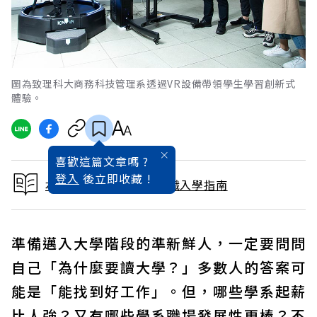
圖為致理科大商務科技管理系透過VR設備帶領學生學習創新式
體驗。
喜歡這篇文章嗎 ?
登入
後立即收藏 !
本文出自2020大學暨技職入學指南
準備邁入大學階段的準新鮮人，一定要問問
自己「為什麼要讀大學？」多數人的答案可
能是「能找到好工作」。但，哪些學系起薪
比人強？又有哪些學系職場發展性更棒？不