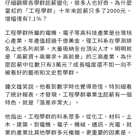
仔細觀察各學群起薪變化，很多人也好奇，為什麼
當紅的「工程學群」十年來起薪只多了2000元、
增幅僅有7.1％？
工程學群所屬的電機、電子等高科技產業是台灣核
心產業，年產值超過千億美金，理工科系在學測排
名上也名列前茅，大量吸納全台頂尖人才。明明就
是「高薪資＋高需求＋高前景」的三高產業，為什
麼起薪中位數只有3萬元？成長幅度還不如一向不
被看好的藝術和文史哲學群。
鍾文雄笑說，他看到數字時也覺得奇怪，特別細看
了統計報表，才發現，工程學群畢業生起薪有一個
特色，就是「落差非常大」。
他指出，工程學群的科系眾多，從化工、材料、土
木、建築，到電機、電子、機械、通訊、光電，就
業的產業比其他學群多元複雜。更重要的因素是，