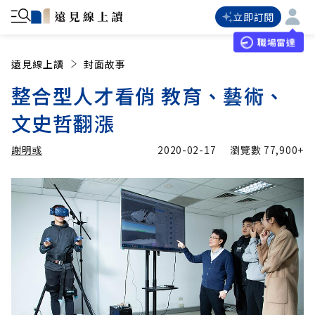
立即訂閱
職場雷達
遠見線上讀
封面故事
整合型人才看俏 教育、藝術、
文史哲翻漲
謝明彧
2020-02-17
瀏覽數
77,900+
加入追蹤
謝明彧