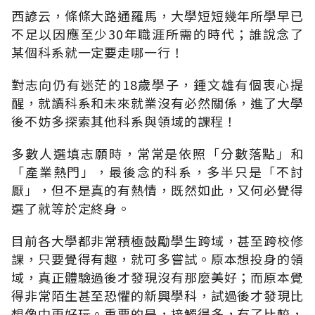
西諺云，條條大路通羅馬，大學短短幾年所學早已
不足以因應至少30年職涯所需的時代；誰說念了
某個科系就一定要走哪一行！
對志向仍有迷茫的18歲學子，鍾文雄有個衷心提
醒，就讀科系和未來就業沒有必然關係，進了大學
後不妨多探索其他科系與領域的課程！
多數人選填志願時，常常是依照「分數落點」和
「產業熱門」，最後念的科系，多半只是「不討
厭」，但不是真的有熱情，既然如此，又何必覺得
選了就等於定終身。
目前各大學都非常積極鼓勵學生跨域，甚至跨校修
課，只要覺得有趣，就可多嘗試。原本想投身的領
域，真正體驗過後才發現沒有那麼美好；而原本覺
得非常陌生甚至恐懼的新興學科，試過後才發現比
想像中更好玩。重要的是，接觸得多，有了比較，