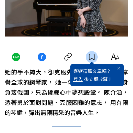
喜歡這篇文章嗎 ?
她的手不夠大，卻克服先天條件不足，成為享
登入
後立即收藏 !
譽全球的鋼琴家， 她一句俄文都不會，卻隻身
負笈俄國，只為挑戰心中夢想殿堂。 陳介涵，
憑著勇於面對問題、克服困難的意志， 用有限
的琴鍵，彈出無限精采的音樂人生。