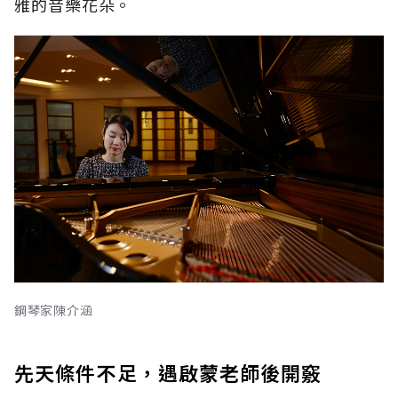
雅的音樂花朵。
鋼琴家陳介涵
先天條件不足，遇啟蒙老師後開竅