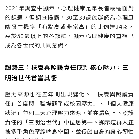
2021年調查中顯示，心理健康是年長者最需面對
的課題，但調查揭露，30至39歲族群認為心理風
險發生機率「有點高或非常高」的比例達24%，
高於50歲以上的各族群，顯示心理健康的重視已
成為各世代的共同意識。
趨勢三：扶養與照護責任成新核心壓力，三
明治世代首當其衝
壓力來源也在五年間出現變化。「扶養與照護責
任」首度與「職場競爭或校園壓力」、「個人健康
狀況」並列三大心理壓力來源，並在肩負上下照護
責任的「三明治世代」中位居第一。顯示這群人正
被多重角色壓縮喘息空間，並侵蝕自身的身心韌性