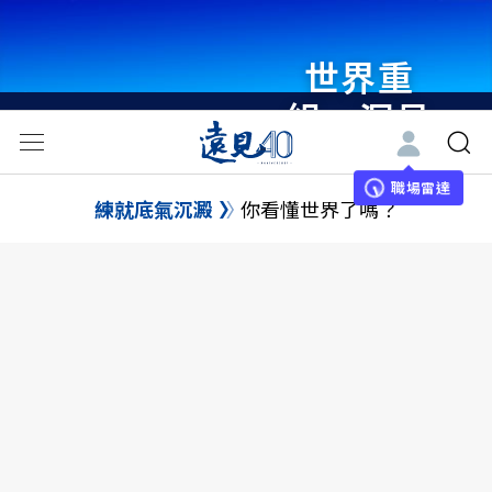
世界重
組・洞見
未來 與
世界領袖
職場雷達
練就底氣沉澱
你看懂世界了嗎？
同行