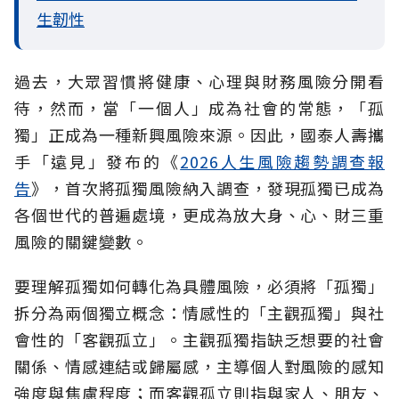
生韌性
過去，大眾習慣將健康、心理與財務風險分開看
待，然而，當「一個人」成為社會的常態，「孤
獨」正成為一種新興風險來源。因此，國泰人壽攜
手「遠見」發布的《
2026人生風險趨勢調查報
告
》，首次將孤獨風險納入調查，發現孤獨已成為
各個世代的普遍處境，更成為放大身、心、財三重
風險的關鍵變數。
要理解孤獨如何轉化為具體風險，必須將「孤獨」
拆分為兩個獨立概念：情感性的「主觀孤獨」與社
會性的「客觀孤立」。主觀孤獨指缺乏想要的社會
關係、情感連結或歸屬感，主導個人對風險的感知
強度與焦慮程度；而客觀孤立則指與家人、朋友、