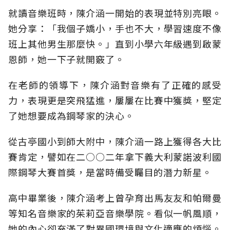
就讀音樂班時，陳介涵一開始的表現並特別亮眼。
她分享：「我個子嬌小，手也不大，學習速度不像
班上其他男生那麼快。」直到小學六年級遇到啟蒙
恩師，她一下子就開竅了。
在老師的領導下，陳介涵對音樂有了正確的感受
力，表現更是突飛猛進，屢屢在比賽中獲獎，堅定
了她想要成為鋼琴家的決心。
從古亭國小到師大附中，陳介涵一路上獲得各大比
賽肯定，譬如在二○○二年拿下義大利蒙諾波利國
際鋼琴大賽首獎，是當時備受矚目的潛力新星。
高中畢業後，陳介涵考上曾孕育出馬友友和帕爾曼
等知名音樂家的茱莉亞音樂學院。看似一帆風順，
她的內心卻充滿了對異國環境與文化適應的煩惱。