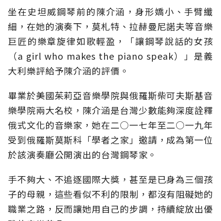
坐在史坦威鋼琴前的陳介涵，身形嬌小、手臂纖
細，在她的演奏下，莫札特、拉赫曼尼諾夫等音樂
巨匠的樂章旋律如歌輕盈，「讓鋼琴說話的女孩
（a girl who makes the piano speak）」是義
大利樂評給予陳介涵的評價。
畢業於美國茱莉亞音樂學院與俄羅斯柴可夫斯基音
樂學院兩大名校，陳介涵是台灣少數能夠深度詮釋
俄式文化的音樂家，她在二○一七年至二○一九年
受到俄羅斯莫斯科「學者之家」邀請，成為第一位
於該演奏廳公開演出的台灣鋼琴家。
手不夠大、不追逐國際大獎，甚至是已身為三個孩
子的母親，這些看似不利的限制，都沒有阻礙她的
職業之路，反而讓她用自己的步調，持續綻放出優