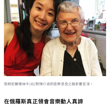
恩師史蘭倩絲卡(右)對陳介涵的音樂息息之路影響至深。
在俄羅斯真正領會音樂動人真諦