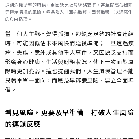
遇到危機衝擊的時候，更因缺乏社會網絡支撐，甚至提高孤獨死
等極端情境的風險，極易陷入「因病致貧、因貧致鬱」狀況惡化
的負向循環。
當一個人主觀不覺得孤獨，卻缺乏足夠的社會連結
時，可能因低估未來風險而延後準備；一旦遭遇疾
病、失能、意外或其他重大事件，又因缺乏支持而
影響身心健康、生活與財務狀況，使下一次面對風
險時更加脆弱。這也提醒我們，人生風險管理不能
只著重單一面向，而應及早辨識風險、建立全面準
備。
看見風險，更要及早準備 打破人生風險
的連鎖反應