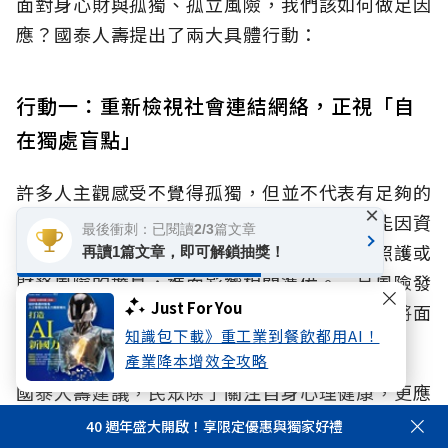
面對身心財與孤獨、孤立風險，我們該如何做足因
應？國泰人壽提出了兩大具體行動：
行動一：重新檢視社會連結網絡，正視「自
在獨處盲點」
許多人主觀感受不覺得孤獨，但並不代表有足夠的
×
社會連結。當個人缺乏實際支持網絡時，可能因資
最後衝刺：已閱讀2/3篇文章
訊接收與交流機會較少，而降低對未來醫療照護或
再讀1篇文章，即可解鎖抽獎！
財務風險的擔憂，進而影響相關準備。一旦風險發
Just For You
生，同時缺乏事前準備與可求助的人際支持，將面
知識包下載》重工業到餐飲都用AI！
臨更大的衝擊。
產業降本增效全攻略
國泰人壽建議，民眾除了關注自身心理健康，更應
將「檢視社會網絡」視為與健康檢查、財務與退休
40 週年盛大開啟！享限定優惠與獨家好禮