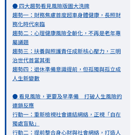
● 四大趨勢看見風險版圖大洗牌
趨勢一：財務焦慮首度超車身體健康，長照財
務化時代來臨
趨勢二：心理健康風險全齡化，不再是老年專
屬議題
趨勢三：扶養與照護責任成新核心壓力，三明
治世代首當其衝
趨勢四：退休準備意識提前，但孤獨與孤立成
人生新變數
● 看見風險，更要及早準備 打破人生風險的
連鎖反應
行動一：重新檢視社會連結網絡，正視「自在
獨處盲點」
行動二：提前整合身心財與社會網絡，打造人