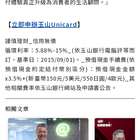
付體驗真正升級為消費者的生活顧問。」
【
立即申辦玉山Unicard
】
謹慎理財_信用無價
循環利率：5.88%-15%_(依玉山銀行電腦評等而
訂，基準日：2015/09/01)。_預借現金手續費(依
預借現金約定結付幣別區分)：預借現金金額
x3.5%+(新臺幣150元/5美元/550日圓/4歐元)_其
他相關費率依玉山銀行網站及申請書公告。
相關文章