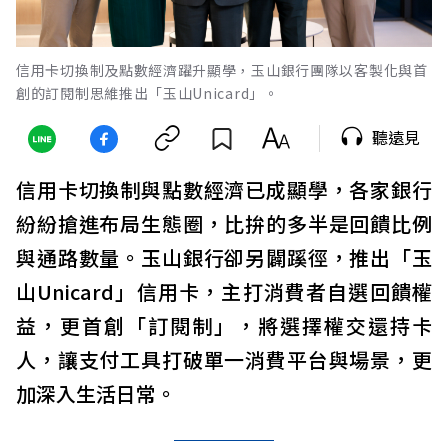
信用卡切換制及點數經濟躍升顯學，玉山銀行團隊以客製化與首
創的訂閱制思維推出「玉山Unicard」。
聽遠見
信用卡切換制與點數經濟已成顯學，各家銀行
紛紛搶進布局生態圈，比拚的多半是回饋比例
與通路數量。玉山銀行卻另闢蹊徑，推出「玉
山Unicard」信用卡，主打消費者自選回饋權
益，更首創「訂閱制」，將選擇權交還持卡
人，讓支付工具打破單一消費平台與場景，更
加深入生活日常。