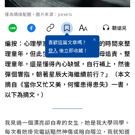
僅為情境配圖。圖片來源：pexels
聽遠見
喜歡這篇文章嗎 ?
編按：心理學家說：「人會花一生的時間來整
登入
後立即收藏 !
理童年，但此生，你是要不停向父母追責、整
理童年，還是懂得內心缺憾，自行補上，然後
彈個響指，朝著星辰大海繼續前行？」（本文
摘自《當你又忙又美，何懼患得患失》一書，
以下為摘文。）
我見過一個漂亮卻自卑的女生，她是我大學同學。
每次看她掛完電話黯然神傷或暗自啜泣，我就知道