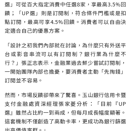
選」可從百大指定消費中任選8家，享最高3.5%回
饋；「UP選」則是訂閱制，符合條件門檻或是扣
點訂閱，最高可享4.5%回饋。消費者可以自由決
定適合自己的優惠方案。
「設計之初我們內部就在討論，為什麼只有外送平
台或影音串流可以有訂閱制？銀行業為什麼不
行？」張正志表示，金融業過去鮮少嘗試訂閱制，
一開始團隊內部也擔憂，要消費者主動「先掏錢」
訂閱並不容易。
然而，市場反饋卻帶來了驚喜。玉山銀行信用卡暨
支付金融處資深經理張家菱分析：「目前『UP
選』雖然占比約一到兩成，但每月成長幅度顯著。
這套機制不僅創造了高動卡率，更成功為銀行篩選
出高價值客群。」