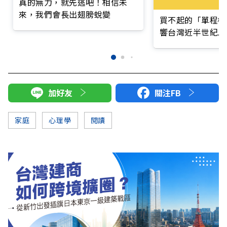
真的無力，就先逃吧！相信未
來，我們會長出翅膀蛻變
買不起的「單程機
響台灣近半世紀思
加好友
關注FB
家庭
心理學
閱讀