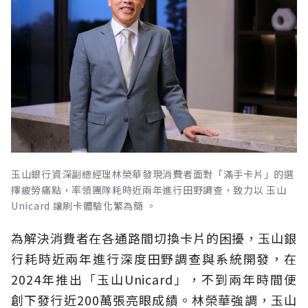
玉山銀行資深副總經理林榮華發現消費者面對「滿手卡片」的選
擇疲勞痛點，率領團隊耗時近兩年進行田野調查，致力以 玉山
Unicard 讓刷卡體驗化繁為簡 。
為解決消費者在各通路間切換卡片的困擾，玉山銀
行耗時近兩年進行深度田野調查與系統開發，在
2024年推出「玉山Unicard」，不到兩年時間便
創下發行近200萬張亮眼成績。林榮華強調，玉山