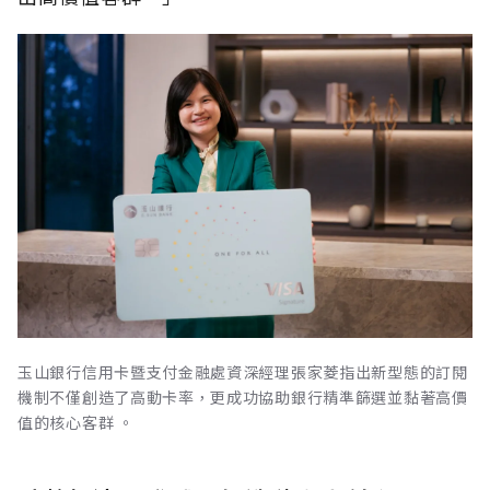
玉山銀行信用卡暨支付金融處資深經理張家菱指出新型態的訂閱
機制不僅創造了高動卡率，更成功協助銀行精準篩選並黏著高價
值的核心客群 。