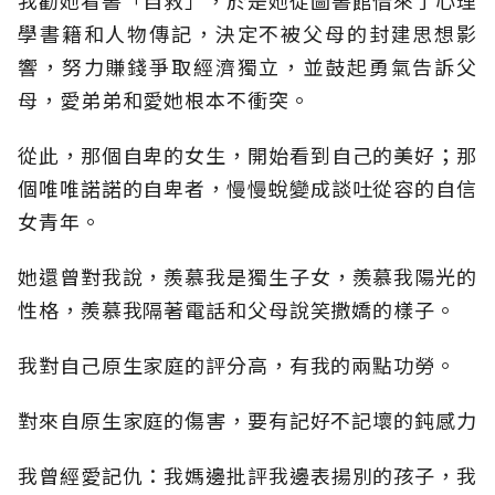
我勸她看書「自救」，於是她從圖書館借來了心理
學書籍和人物傳記，決定不被父母的封建思想影
響，努力賺錢爭取經濟獨立，並鼓起勇氣告訴父
母，愛弟弟和愛她根本不衝突。
從此，那個自卑的女生，開始看到自己的美好；那
個唯唯諾諾的自卑者，慢慢蛻變成談吐從容的自信
女青年。
她還曾對我說，羨慕我是獨生子女，羨慕我陽光的
性格，羨慕我隔著電話和父母說笑撒嬌的樣子。
我對自己原生家庭的評分高，有我的兩點功勞。
對來自原生家庭的傷害，要有記好不記壞的鈍感力
我曾經愛記仇：我媽邊批評我邊表揚別的孩子，我