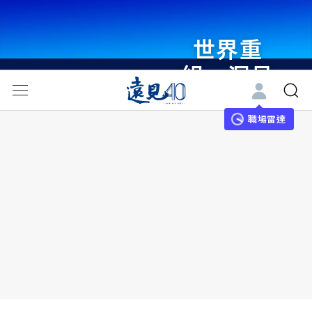
世界重
組・洞見
未來 與
世界領袖
職場雷達
同行