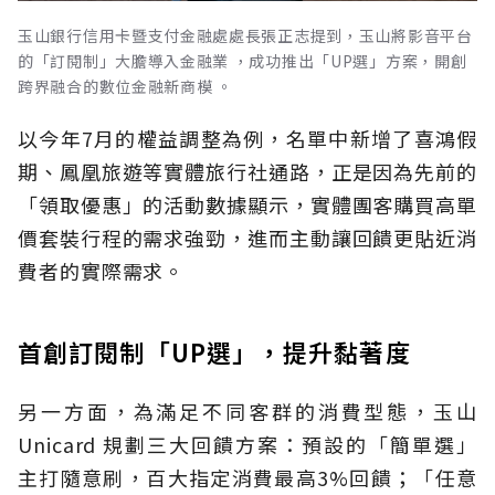
玉山銀行信用卡暨支付金融處處長張正志提到，玉山將影音平台
的「訂閱制」大膽導入金融業 ，成功推出「UP選」方案，開創
跨界融合的數位金融新商模 。
以今年7月的權益調整為例，名單中新增了喜鴻假
期、鳳凰旅遊等實體旅行社通路，正是因為先前的
「領取優惠」的活動數據顯示，實體團客購買高單
價套裝行程的需求強勁，進而主動讓回饋更貼近消
費者的實際需求。
首創訂閱制「UP選」，提升黏著度
另一方面，為滿足不同客群的消費型態，玉山
Unicard 規劃三大回饋方案：預設的「簡單選」
主打隨意刷，百大指定消費最高3%回饋；「任意