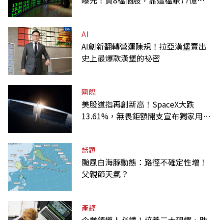
曝光！買8檔個股，靠這檔賺77億最
多
AI
AI創新翻轉營運陳規！拉亞漢堡賣出
史上最爆款漢堡的祕密
國際
美股道指再創新高！SpaceX大跌
13.61%，無畏鉅額開支宣布獨家用輝
達
話題
颱風白海豚動態：路徑不確定性增！
父親節天氣？
產經