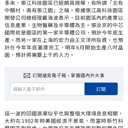
多來，張江科技園區已經頗具規模，有所謂「北有
中關村，南有張江園」之稱。根據張江高科技園區
開發公司總經理戴海波表示，目前園區內的產業以
信息產業、生物醫藥及半導體為主。張汝京的中芯
國際就是園區的第一家半導體公司，預計今年底生
產。而另一家在上海的宏力由王文洋所投資，也預
計在今年年底蓋建完工，明年6月開始生產八吋晶
圓，預計將需要上千的人力。
訂閱遠見電子報，掌握國內外大事
訂閱
這一波的回國浪潮似乎也與整個大環境息息相關，
大約在1992年時美國經濟不景氣，而當時新竹科
學園區剛起步，台灣政府有各種政策鼓勵留學生回