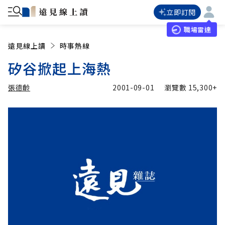
立即訂閱
職場雷達
遠見線上讀
時事熱線
矽谷掀起上海熱
張德齡
2001-09-01
瀏覽數
15,300+
加入追蹤
張德齡