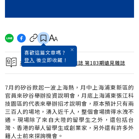
喜歡這篇文章嗎 ?
登入
後立即收藏 !
本文出自 2001 / 9月號雜誌 第183期遠見雜誌
7月的矽谷掀起一波上海熱，月中上海浦東新區的
官員來矽谷舉辦投資說明會，月底上海浦東張江科
技園區的代表來舉辦招才說明會，原本預計只有兩
三百人的場地，湧入近千人，整個會場擠得水洩不
通。現場除了來自大陸的留學生之外，還包括台
灣、香港的華人留學生或創業家，另外還有許多外
籍人士前來探詢機會。