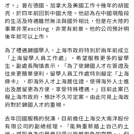
才。」曾在德國、加拿大及美國工作十幾年的胡鋐
亮，於四年前回到中國大陸。他認為在中國現階段
的生活及待遇雖然無法與國外相比，但是在大陸的
事業非常exciting，非常有前景。他的公司預計明
後年就可以上市。
為了禮遇歸國學人，上海市政府特別於兩年前成立
「上海留學人員工作處」，希望服務更多的留學
生。副處長陶慎表示，「為了使歸國人才在簽證及
往來更簡單便利，留學人員工作處特別擬定『上海
綠卡』，即海外人才上海居住證，使得海外人士進
出及居留更為方便，享受特殊禮遇。」目前此案已
報上海市政府，預計不久可定案。由此可見上海政
府對於歸國人才的重視。
去年回國服務的倪濤，目前擔任上海交大南洋股份
有限公司的副總經理。「能夠重新踏上自己的土
地，感到身為中華男兒得以施展抱負的空間，」倪