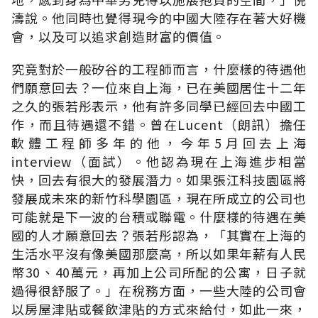
濤說。他同時也覺得現今的中國大陸存在著大好機
會，以及可以追求創造財富的價值。
究竟對於一般矽谷的工程師而言，什麼樣的待遇他
們願意回去？一位來自上海，已在美國居住十二年
之久的張若彤表示，他有許多同學已經回去中國工
作，而且待遇還不錯。曾在Lucent（朗訊）擔任
軟體工程師多年的他，今年5月回去上海
interview（面試）。他認為現在上海進步相當
快，回去有很大的發展潛力。如果張江科技園區將
發展成未來的新竹科學園區，現在所成立的公司也
可能就是下一波的台積或聯電。什麼樣的待遇在美
國的人才願意回去？張若彤認為，「其實在上海的
生活水平沒有像美國那麼高，所以如果年薪有人民
幣30、40萬元，再加上公司所配的公寓，日子就
過得很舒服了。」在稅務方面，一些大陸的公司會
以房屋津貼或餐飲津貼的方式來給付，如此一來，