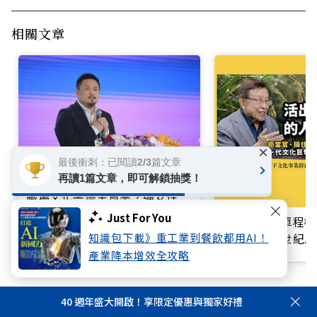
相關文章
×
最後衝刺：已閱讀2/3篇文章
再讀1篇文章，即可解鎖抽獎！
職場文化害慘生育率？逼女性二
選一，勞長：男性神隊友站出來
Just For You
買不起的「單程機
響台灣近半世紀思
知識包下載》重工業到餐飲都用AI！
產業降本增效全攻略
40 週年盛大開啟！享限定優惠與獨家好禮