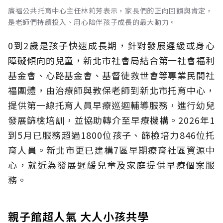
廣福公共托育中心主任林莉芳表示，家長們的正向回饋與肯定，
是老師們持續投入、用心陪伴孩子成長的最大動力。
0到2歲是孩子快速成長期，針對發展遲緩或身心
障礙傾向的兒童，新北市社會局結合第一社會福利
基金會、心路基金會、基督徒救世會等專業民間社
福團體，由治療師與教保老師到新北市托育中心，
提供第一線托育人員早療巡迴輔導服務，進行幼兒
發展篩檢培訓，並協助轉介至早療機構。2026年1
到5月已服務超過1800位孩子、篩檢培力846位托
育人員。新北市更已建構7區早期療育社區資源中
心，就近為發展遲緩兒童及家庭提供早療個案服
務。
親子館超人氣 大人小孩共學