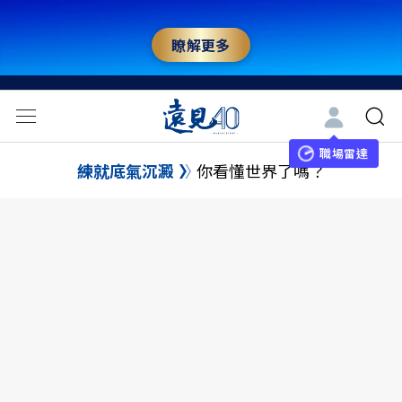
瞭解更多
職場雷達
練就底氣沉澱
你看懂世界了嗎？