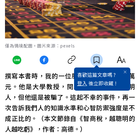
僅為情境配圖。圖片來源：pexels
喜歡這篇文章嗎 ?
撰寫本書時，我的一位朋友剛好被騙走了2萬
登入
後立即收藏 !
元。他是大學教授，閱歷豐富，典型的聰明
人，但他還是被騙了。這起不幸的事件，再一
次告訴我們人的知識水準和心智防禦強度是不
成正比的。（本文節錄自《智商稅，越聰明的
人越吃虧》，作者：高德。）