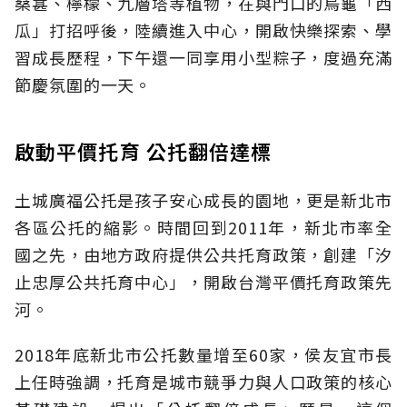
桑葚、檸檬、九層塔等植物，在與門口的烏龜「西
瓜」打招呼後，陸續進入中心，開啟快樂探索、學
習成長歷程，下午還一同享用小型粽子，度過充滿
節慶氛圍的一天。
啟動平價托育 公托翻倍達標
土城廣福公托是孩子安心成長的園地，更是新北市
各區公托的縮影。時間回到2011年，新北市率全
國之先，由地方政府提供公共托育政策，創建「汐
止忠厚公共托育中心」，開啟台灣平價托育政策先
河。
2018年底新北市公托數量增至60家，侯友宜市長
上任時強調，托育是城市競爭力與人口政策的核心