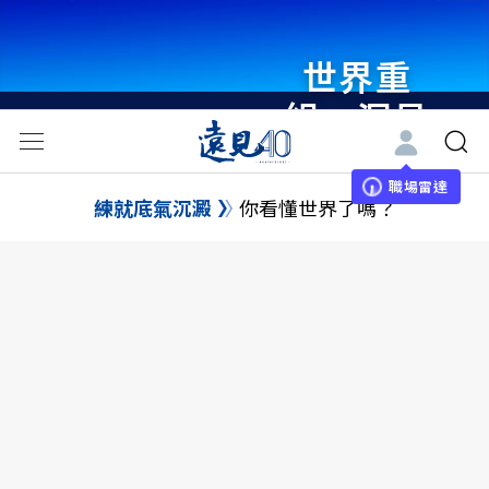
世界重
組・洞見
未來 與
世界領袖
職場雷達
練就底氣沉澱
你看懂世界了嗎？
同行