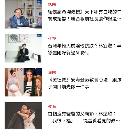
話題
緬懷高希均教授》天下哪有白吃的午
餐成絕響！聯合報前社長張作錦還原
「經典名言」由來
科技
台灣年輕人前途較抗跌？林宜敬：半
導體剛好躲過AI取代
國際
《奧德賽》安海瑟薇教養心法：跟孩
子開口前先做一件事
教育
首個沒有爸爸的父親節，林逸欣：
「我很幸福」——從富養看見的教養
課