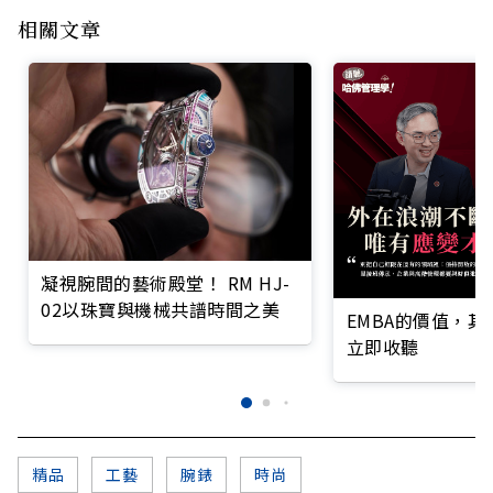
相關文章
凝視腕間的藝術殿堂！ RM HJ-
02以珠寶與機械共譜時間之美
EMBA的價值，
立即收聽
精品
工藝
腕錶
時尚