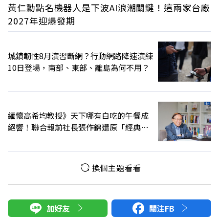
黃仁勳點名機器人是下波AI浪潮關鍵！這兩家台廠
2027年迎爆發期
城鎮韌性8月演習斷網？行動網路降速演練
10日登場，南部、東部、離島為何不用？
緬懷高希均教授》天下哪有白吃的午餐成
絕響！聯合報前社長張作錦還原「經典名
言」由來
換個主題看看
加好友
關注FB