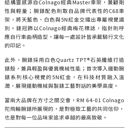
結構靈感源自Colnago經典Master車架，兼顧剛
性與輕量；腕錶配色則取自品牌代表性的C68車
架，將天藍色、白色與5N紅金交織出專屬視覺識
別。錶冠飾以Colnago經典梅花標誌，指針則呼
應自行車曲柄造型，讓每一處設計皆承載騎行文化
的印記。
此外，腕錶採用白色Quartz TPT®石英纖維打造
錶殼，兼具輕盈與優異機械性能；首次導入運動腕
錶系列核心視覺的5N紅金，在科技材質融入溫
潤，展現運動機械與製錶工藝對話的美學高度。
當兩大品牌在方寸之間交會，RM 64-01 Colnago
陀飛輪腕錶所展現的，是對極致工藝的共同信仰，
也是對每一位品味家追求卓越的最高致敬。