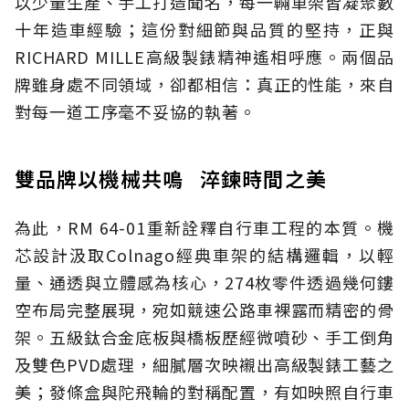
以少量生產、手工打造聞名，每一輛車架皆凝聚數
十年造車經驗；這份對細節與品質的堅持，正與
RICHARD MILLE高級製錶精神遙相呼應。兩個品
牌雖身處不同領域，卻都相信：真正的性能，來自
對每一道工序毫不妥協的執著。
雙品牌以機械共鳴 淬鍊時間之美
為此，RM 64-01重新詮釋自行車工程的本質。機
芯設計汲取Colnago經典車架的結構邏輯，以輕
量、通透與立體感為核心，274枚零件透過幾何鏤
空布局完整展現，宛如競速公路車裸露而精密的骨
架。五級鈦合金底板與橋板歷經微噴砂、手工倒角
及雙色PVD處理，細膩層次映襯出高級製錶工藝之
美；發條盒與陀飛輪的對稱配置，有如映照自行車