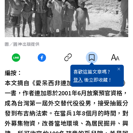
圖／圓神出版提供
喜歡這篇文章嗎 ?
編按：
登入
後立即收藏 !
本文摘自《愛呆西非連加恩【愛的接力版】》
一書，作者連加恩於2001年6月放棄預官資格，
成為台灣第一屆外交替代役役男，接受抽籤分
發到布吉納法索。在當兵1年8個月的時間，對
外募集物資，改善當地環境、為居民掘井、興