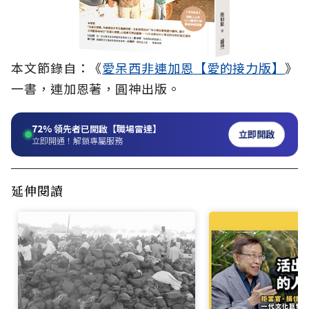
本文節錄自：《
愛
呆西非連加恩【愛的接力版】
》
一書，連加恩著，圓神出版。
72%
領先者已開啟【職場雷達】
立即開啟
立即開通！解鎖專屬服務
延伸閱讀