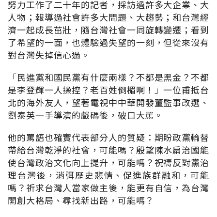
努力工作了二十年的記者，採訪過許多大企業、大
人物；報導過社會許多大問題、大趨勢；和台灣經
濟一起成長茁壯，隨台灣社會一同旋轉變遷；看到
了希望的一面，也體驗過失望的一刻，但從來沒有
對台灣失掉信心過。
「民進黨和國民黨有什麼兩樣？不都是黑金？不都
是李登輝一人操控？老百姓倒楣啊！」一位甫抵台
北的海外友人，望著電視中中華開發董監事改選、
劉泰英一手導演的戲碼後，破口大罵。
他的罵語也確實代表部分人的質疑：期盼政黨輪替
帶給台灣乾淨的社會，可能嗎？殷望陳水扁治國能
使台灣政治文化向上提升，可能嗎？祝禱反對黨治
理台灣後，消弭歷史悲情、促進族群融和，可能
嗎？祈求台灣人當家做主後，能更有自信，為台灣
開創大格局、尋找新出路，可能嗎？