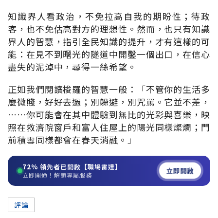
知識界人看政治，不免拉高自我的期盼性；待政
客，也不免估高對方的理想性。然而，也只有知識
界人的智慧，指引全民知識的提升，才有這樣的可
能：在見不到曙光的隧道中開鑿一個出口，在信心
盡失的泥淖中，尋得一絲希望。
正如我們閱讀梭羅的智慧一般：「不管你的生活多
麼微賤，好好去過；別躲避，別咒罵。它並不差，
……你可能會在其中體驗到無比的光彩與喜樂，映
照在救濟院窗戶和富人住屋上的陽光同樣燦爛；門
前積雪同樣都會在春天消融。」
72%
領先者已開啟【職場雷達】
立即開啟
立即開通！解鎖專屬服務
評論