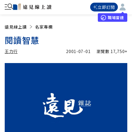
立即訂閱
職場雷達
遠見線上讀
名家專欄
閱讀智慧
王力行
2001-07-01
瀏覽數
17,750+
加入追蹤
王力行