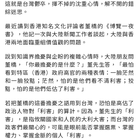
這就是台灣鬱卒，揮不掉的沈重心情，解不開的錯
綜迷思。
最近讀到香港知名文化評論者董橋的《博覽一夜
書》，他記一次與大陸新聞工作者談起，大陸與香
港兩地面臨重組價值觀的問題。
說到知識界擔憂與企盼的複雜心情時，大陸朋友問
董橋，「你最擔憂的是什麼？」董先生答，「最怕
看到特區（香港）政府高官的兩種表情：一臉茫然
和一臉狡黠；茫然，怕的是他們看不清利害；狡
黠，怕的是他們低估了利害。」
若把董橋的這番擔憂之語用到台灣，恐怕是高估了
政治人物對「利害」的算計。因為，董先生的「利
害」，是指攸關國家和人民的大利大害；而台灣的
政客們最關心的，可能是眼前能否掌握選票、掌握
權力、掌握金脈的個人「利害」。