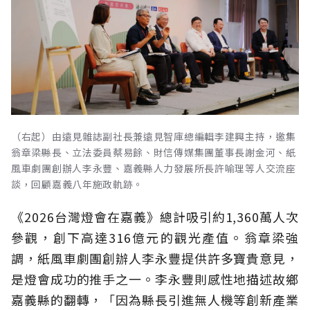
（右起）由遠見雜誌副社長兼遠見智庫總編輯李建興主持，邀集
翁章梁縣長、立法委員蔡易餘、財信傳媒集團董事長謝金河、紙
風車劇團創辦人李永豐、嘉義縣人力發展所長許喻理等人交流座
談，回顧嘉義八年施政軌跡。
《2026台灣燈會在嘉義》總計吸引約1,360萬人次
參觀，創下高達316億元的觀光產值。翁章梁強
調，紙風車劇團創辦人李永豐提供許多寶貴意見，
是燈會成功的推手之一。李永豐則感性地描述故鄉
嘉義縣的翻轉，「因為縣長引進無人機等創新產業