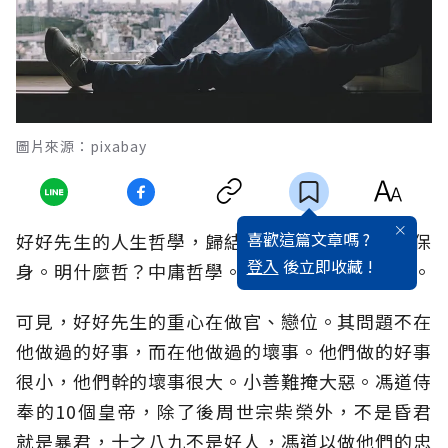
圖片來源：pixabay
喜歡這篇文章嗎 ?
好好先生的人生哲學，歸結起來就四個字：明哲保
登入
後立即收藏 !
身。明什麼哲？中庸哲學。保什麼身？官宦之身。
可見，好好先生的重心在做官、戀位。其問題不在
他做過的好事，而在他做過的壞事。他們做的好事
很小，他們幹的壞事很大。小善難掩大惡。馮道侍
奉的10個皇帝，除了後周世宗柴榮外，不是昏君
就是暴君，十之八九不是好人，馮道以做他們的忠