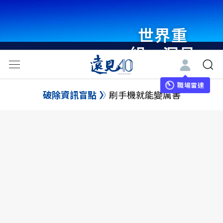
世界重
組・洞見
未來 與
世界領袖
職場雷達
破除資訊盲點
刷手機就能變厲害
同行