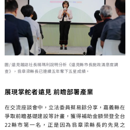
圖/ 遠見雜誌社長楊瑪利說明分析《遠見縣市長施政滿意度調
查》，翁章梁縣長已連續五年奪下五星成績。
展現掌舵者遠見 前瞻部署產業
在交流座談會中，立法委員蔡易餘分享，嘉義縣在
爭取前瞻基礎建設等計畫，獲得補助金額榮登全台
22縣市第一名，正是因為翁章梁縣長的先見之