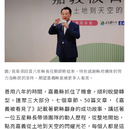
圖/ 翁章梁回首八年縣長任期即將結束，特別感謝縣府團隊的努
力及縣民的支持，期望嘉義縣能被更多人看見。
善用八年的時間，嘉義縣抓住了機會，順利蛻變轉
型。匯聚三大部分、七個章節、50篇文章，《嘉
義被看見了》記載著窮縣翻身的成功故事，講述著
一位五星縣長帶領團隊的動人歷程，從整地開始，
點亮嘉義從土地到天空的閃耀光芒，每個人都是這