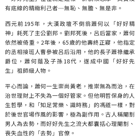
有底線的精緻利己者─無恥、無膽、無是非。
西元前195年，大漢政壇不倒翁蕭何以「好好精
神」耗死了主公劉邦。劉邦死後，呂后當家，蕭何
依然被倚重。2年後，65歲的他壽終正寢，他指定
的丞相接班人曹參被呂后沿用，他的長子蕭祿繼承
爵位，蕭何蔭及子孫18代，遂成中國「好好先
生」祖師級人物。
平心而論，蕭何一生崇尚黃老，推崇無為而治，在
治世理財上不失為一個好管家。但他明哲保身的人
生哲學，和「知足常樂、識時務」的馮道一樣，對
於後世官場作風的影響，極為副作用。古人稱閹割
男人為去勢，而好好先生之流大都囊括心理閹割、
喪失血性的「去勢」官僚。