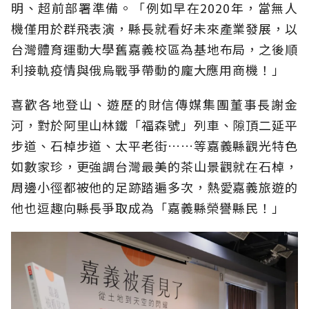
明、超前部署準備。「例如早在2020年，當無人
機僅用於群飛表演，縣長就看好未來產業發展，以
台灣體育運動大學舊嘉義校區為基地布局，之後順
利接軌疫情與俄烏戰爭帶動的龐大應用商機！」
喜歡各地登山、遊歷的財信傳媒集團董事長謝金
河，對於阿里山林鐵「福森號」列車、隙頂二延平
步道、石棹步道、太平老街……等嘉義縣觀光特色
如數家珍，更強調台灣最美的茶山景觀就在石棹，
周邊小徑都被他的足跡踏遍多次，熱愛嘉義旅遊的
他也逗趣向縣長爭取成為「嘉義縣榮譽縣民！」