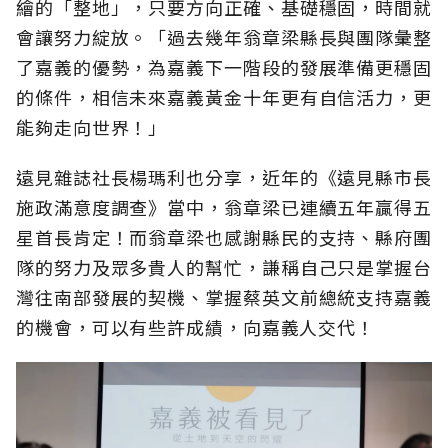
繪的「整地」，只要方向正確、基礎穩固，時間就
會讓努力綻放。「過去幾年翁章梁縣長與團隊彙整
了嘉義的優勢，為嘉義下一階段的發展準備更穩固
的條件，相信未來嘉義黃金十年更有自信活力，更
能夠走向世界！」
遠見雜誌社長楊瑪利也分享，近年的《遠見縣市長
施政滿意度調查》當中，翁章梁已連續五年贏得五
星首長肯定！而翁章梁也感謝縣民的支持、縣府團
隊的努力及眾多貴人的幫忙，謙稱自己只是掌握台
灣往南部發展的契機、掌握蔡英文前總統支持嘉義
的機會，可以有些許成績，向嘉義人交代！