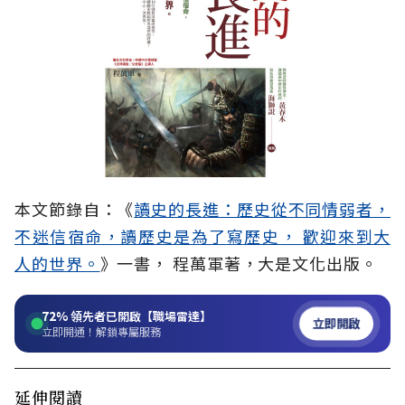
本文節錄自：《
讀史的長進：歷史從不同情弱者，
不迷信宿命，讀歷史是為了寫歷史， 歡迎來到大
人的世界。
》一書， 程萬軍著，大是文化出版。
72%
領先者已開啟【職場雷達】
立即開啟
立即開通！解鎖專屬服務
延伸閱讀