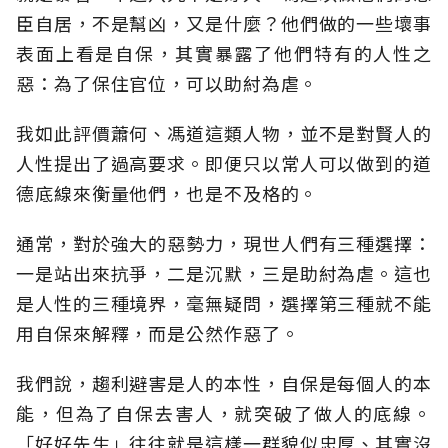
臣自居，不是幫凶，又是什麼？他們做的一些壞事
表面上看是自保，其實暴露了他們特有的人性之
惡：為了保住官位，可以助紂為虐。
我如此評價蕭何、馮道這類人物，並不是對賢人的
人性提出了過高要求。即便只以常人可以做到的道
德底線來衡量他們，也是不及格的。
通常，對於強大的惡勢力，現世人們有三種選擇：
一是站出來抗爭，二是沉默，三是助紂為虐。這也
是人性的三種境界，毫無疑問，選擇第三種就不能
用自保來解釋，而是公然作惡了。
我們說，趨利避害是人的本性，自保是每個人的本
能，但為了自保去害人，就突破了做人的底線。
「好好先生」往往就是這樣一群貌似忠厚、其實沒