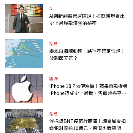
AI
AI創新翻轉營運陳規！拉亞漢堡賣出
史上最爆款漢堡的祕密
話題
颱風白海豚動態：路徑不確定性增！
父親節天氣？
國際
iPhone 18 Pro傳漲價！蘋果首款折疊
iPhone恐成史上最貴，售價超過平均
月薪
話題
假採購BNT疫苗詐慈濟！調查局查扣
嫌犯財產逾10億元，慈濟也發聲明