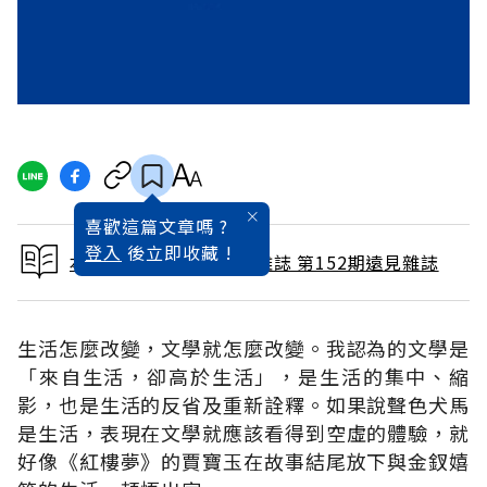
喜歡這篇文章嗎 ?
登入
後立即收藏 !
本文出自 1999 / 2月號雜誌 第152期遠見雜誌
生活怎麼改變，文學就怎麼改變。我認為的文學是
「來自生活，卻高於生活」，是生活的集中、縮
影，也是生活的反省及重新詮釋。如果說聲色犬馬
是生活，表現在文學就應該看得到空虛的體驗，就
好像《紅樓夢》的賈寶玉在故事結尾放下與金釵嬉