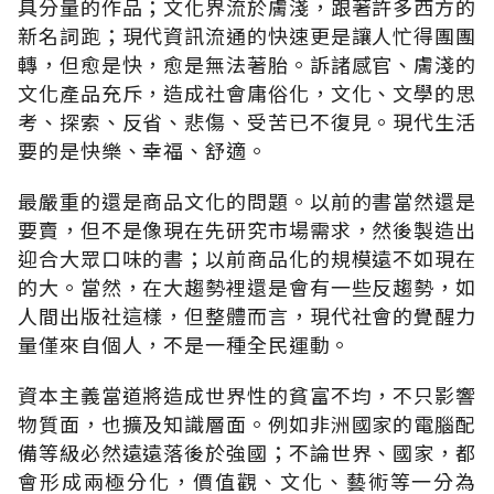
具分量的作品；文化界流於膚淺，跟著許多西方的
新名詞跑；現代資訊流通的快速更是讓人忙得團團
轉，但愈是快，愈是無法著胎。訴諸感官、膚淺的
文化產品充斥，造成社會庸俗化，文化、文學的思
考、探索、反省、悲傷、受苦已不復見。現代生活
要的是快樂、幸福、舒適。
最嚴重的還是商品文化的問題。以前的書當然還是
要賣，但不是像現在先研究市場需求，然後製造出
迎合大眾口味的書；以前商品化的規模遠不如現在
的大。當然，在大趨勢裡還是會有一些反趨勢，如
人間出版社這樣，但整體而言，現代社會的覺醒力
量僅來自個人，不是一種全民運動。
資本主義當道將造成世界性的貧富不均，不只影響
物質面，也擴及知識層面。例如非洲國家的電腦配
備等級必然遠遠落後於強國；不論世界、國家，都
會形成兩極分化，價值觀、文化、藝術等一分為