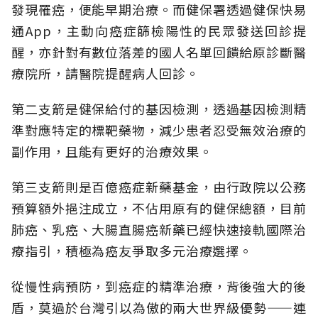
發現罹癌，便能早期治療。而健保署透過健保快易
通App，主動向癌症篩檢陽性的民眾發送回診提
醒，亦針對有數位落差的國人名單回饋給原診斷醫
療院所，請醫院提醒病人回診。
第二支箭是健保給付的基因檢測，透過基因檢測精
準對應特定的標靶藥物，減少患者忍受無效治療的
副作用，且能有更好的治療效果。
第三支箭則是百億癌症新藥基金，由行政院以公務
預算額外挹注成立，不佔用原有的健保總額，目前
肺癌、乳癌、大腸直腸癌新藥已經快速接軌國際治
療指引，積極為癌友爭取多元治療選擇。
從慢性病預防，到癌症的精準治療，背後強大的後
盾，莫過於台灣引以為傲的兩大世界級優勢——連