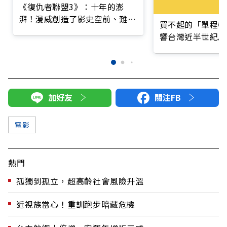
《復仇者聯盟3》：十年的澎
湃！漫威創造了影史空前、難以
買不起的「單程機
超越的經典
響台灣近半世紀思
加好友
關注FB
電影
熱門
孤獨到孤立，超高齡社會風險升溫
近視族當心！重訓跑步暗藏危機