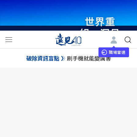
世界重
組・洞見
未來 與
世界領袖
職場雷達
破除資訊盲點
刷手機就能變厲害
同行