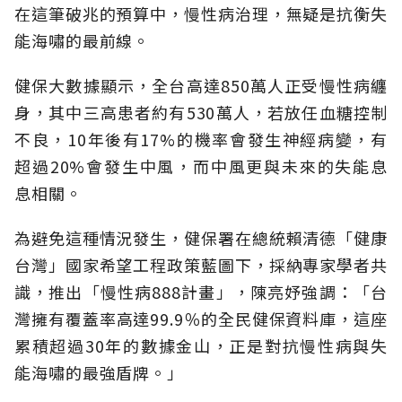
在這筆破兆的預算中，慢性病治理，無疑是抗衡失
能海嘯的最前線。
健保大數據顯示，全台高達850萬人正受慢性病纏
身，其中三高患者約有530萬人，若放任血糖控制
不良，10年後有17%的機率會發生神經病變，有
超過20%會發生中風，而中風更與未來的失能息
息相關。
為避免這種情況發生，健保署在總統賴清德「健康
台灣」國家希望工程政策藍圖下，採納專家學者共
識，推出「慢性病888計畫」，陳亮妤強調：「台
灣擁有覆蓋率高達99.9％的全民健保資料庫，這座
累積超過30年的數據金山，正是對抗慢性病與失
能海嘯的最強盾牌。」