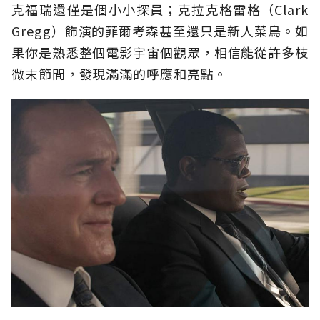
克福瑞還僅是個小小探員；克拉克格雷格（Clark
Gregg）飾演的菲爾考森甚至還只是新人菜鳥。如
果你是熟悉整個電影宇宙個觀眾，相信能從許多枝
微末節間，發現滿滿的呼應和亮點。