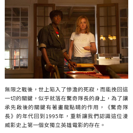
無限之戰後，世上陷入了慘澹的死寂，而能挽回這
一切的關鍵，似乎就落在驚奇隊長的身上，為了讓
承先啟後的關鍵有著畫龍點睛的作用，《驚奇隊
長》的年代回到1995年，重新讓我們認識這位漫
威影史上第一個女獨立英雄電影的存在。