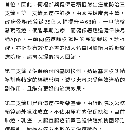
首位，因此，衛福部與健保署積極射出癌症防治三
支箭。第一支箭是癌症篩檢，由國民健康署主導，
政府公務預算從28億大幅提升至68億，一旦篩檢
發現罹癌，便能早期治療。而健保署透過健保快易
通App，主動向癌症篩檢陽性的民眾發送回診提
醒，亦針對有數位落差的國人名單回饋給原診斷醫
療院所，請醫院提醒病人回診。
第二支箭是健保給付的基因檢測，透過基因檢測精
準對應特定的標靶藥物，減少患者忍受無效治療的
副作用，且能有更好的治療效果。
第三支箭則是百億癌症新藥基金，由行政院以公務
預算額外挹注成立，不佔用原有的健保總額，目前
肺癌、乳癌、大腸直腸癌新藥已經快速接軌國際治
療指引，積極為癌友爭取多元治療選擇。