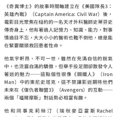
《奇異博士》的故事時間軸建立在《美國隊長3：
英雄內戰》（Captain America: Civil War）後，
電影目光聚焦在紐約的一名天才外科醫師史蒂芬史
傳奇身上，他有著過人記憶力、知識、能力，對事
情過目不忘，大大小小的醫術也難不倒他，總是能
在緊要關頭救回患者性命。
他氣宇軒昂、不可一世，雖然在充滿自信的銳氣
中，也流露自滿的驕傲，但舉手投足間卻散發令人
著迷的魅力──這點個性很像《鋼鐵人》（Iron
Man）中的東尼史塔克，這不禁讓影迷期待他們
未來在《復仇者聯盟3》（Avengers）的互動──
兩個「福爾摩斯」對話勢必相當有趣。
他和同事克莉絲汀（瑞秋麥亞當斯Rachel