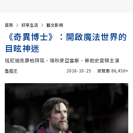
首頁
好享生活
藝文影視
《奇異博士》：開啟魔法世界的
目眩神迷
班尼迪克康柏拜區、瑞秋麥亞當斯、蒂妲史雲頓主演
魯皓平
2016-10-25
瀏覽數
86,450+