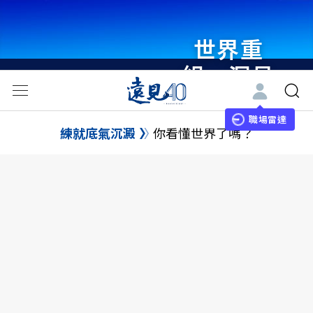
世界重
組・洞見
未來 與
世界領袖
職場雷達
練就底氣沉澱
你看懂世界了嗎？
同行