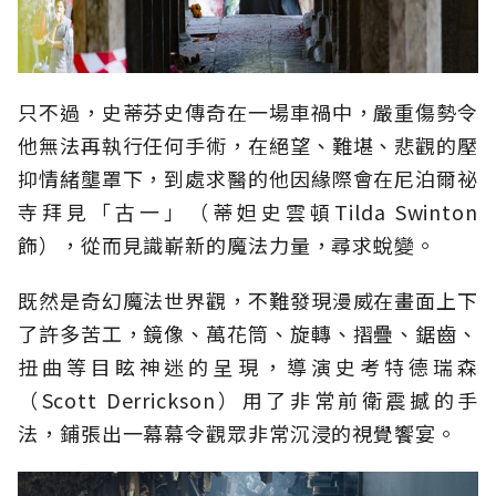
只不過，史蒂芬史傳奇在一場車禍中，嚴重傷勢令
他無法再執行任何手術，在絕望、難堪、悲觀的壓
抑情緒壟罩下，到處求醫的他因緣際會在尼泊爾祕
寺拜見「古一」（蒂妲史雲頓Tilda Swinton
飾），從而見識嶄新的魔法力量，尋求蛻變。
既然是奇幻魔法世界觀，不難發現漫威在畫面上下
了許多苦工，鏡像、萬花筒、旋轉、摺疊、鋸齒、
扭曲等目眩神迷的呈現，導演史考特德瑞森
（Scott Derrickson）用了非常前衛震撼的手
法，鋪張出一幕幕令觀眾非常沉浸的視覺饗宴。