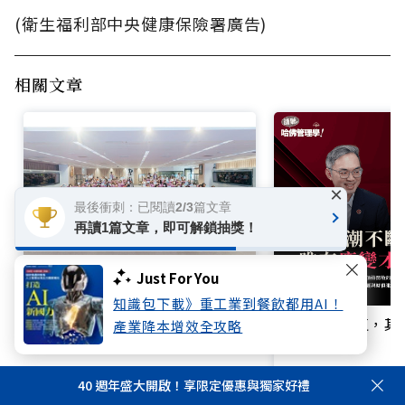
(衛生福利部中央健康保險署廣告)
相關文章
×
最後衝刺：已閱讀2/3篇文章
再讀1篇文章，即可解鎖抽獎！
Just For You
用關鍵行動築起健康防護網！臺
知識包下載》重工業到餐飲都用AI！
中如何以《巷弄裡的幸福公衛》
EMBA的價值，
產業降本增效全攻略
打造永續照護城市？
立即收聽
40 週年盛大開啟！享限定優惠與獨家好禮