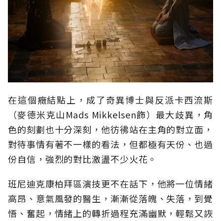
在這個癥結點上，成了奇異博士與反派卡西流斯
（麥德米克山Mads Mikkelsen飾）最大歧異，角
色的刻劃也十分深刻，他彷彿站在主角的對立面，
對待事情有著不一樣的看法，但都極有天份、也過
份自信，強烈的對比激盪不少火花。
班尼迪克康柏拜區演技更不在話下，他將一位情緒
高昂、意氣風發的醫生，漸漸從落魄、失落，到覺
悟、奮起，情緒上的轉折過程充滿幽默，輕鬆又詼