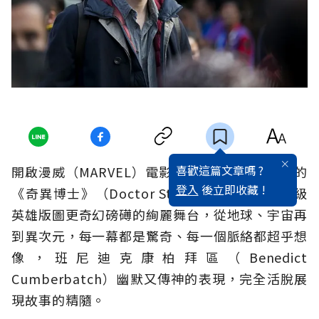
喜歡這篇文章嗎 ?
開啟漫威（MARVEL）電影宇宙全新魔法世界觀的
登入
後立即收藏 !
《奇異博士》（Doctor Strange），勾勒出超級
英雄版圖更奇幻磅礡的絢麗舞台，從地球、宇宙再
到異次元，每一幕都是驚奇、每一個脈絡都超乎想
像，班尼迪克康柏拜區（Benedict
Cumberbatch）幽默又傳神的表現，完全活脫展
現故事的精隨。