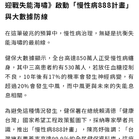
迎戰失能海嘯》啟動「慢性病888計畫」
與大數據防線
在這筆破兆的預算中，慢性病治理，無疑是抗衡失
能海嘯的最前線。
健保大數據顯示，全台高達850萬人正受慢性病纏
身，其中三高患者約有530萬人，若放任血糖控制
不良，10年後有17%的機率會發生神經病變，有
超過20%會發生中風，而中風更與未來的失能息
息相關。
為避免這種情況發生，健保署在總統賴清德「健康
台灣」國家希望工程政策藍圖下，採納專家學者共
識，推出「慢性病888計畫」，陳亮妤強調：「台
灣擁有覆蓋率高達99.9％的全民健保資料庫，這座