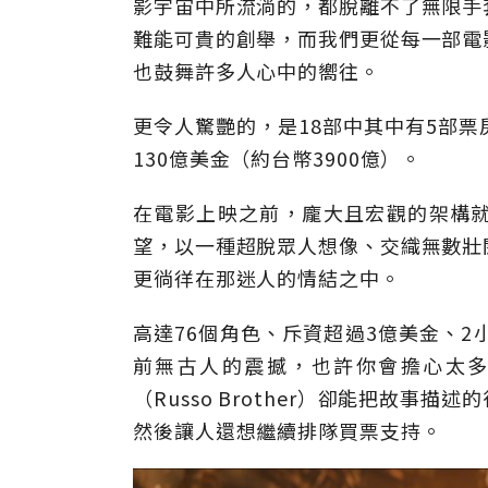
影宇宙中所流淌的，都脫離不了無限手
難能可貴的創舉，而我們更從每一部電
也鼓舞許多人心中的嚮往。
更令人驚艷的，是18部中其中有5部票
130億美金（約台幣3900億）。
在電影上映之前，龐大且宏觀的架構
望，以一種超脫眾人想像、交織無數壯
更徜徉在那迷人的情結之中。
高達76個角色、斥資超過3億美金、2
前無古人的震撼，也許你會擔心太
（Russo Brother）卻能把故
然後讓人還想繼續排隊買票支持。