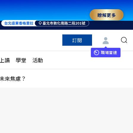
瞭解更多
來 與世界領袖同行
訂閱
特色頻道
訂閱
見線上讀
ESG遠見
職場雷達
上讀
學堂
活動
多訂閱方案
城市學
刊購買
健康遠見
未來焦慮？
子報訂閱
華人精英論壇
享知識包
領導影響力學院