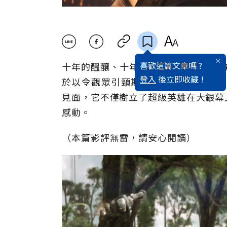
喜歡這篇文章嗎 ?
十年的醞釀、十年的澎湃，在影史上空前
登入
後立即收藏 !
於以令觀眾引頸期盼的《復仇者聯盟3：無限之
見面，它不僅樹立了超級英雄在大銀幕
感動。
（本篇影評無雷，請安心閱讀）