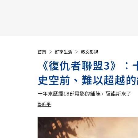
【遠見40週年慶】訂《遠見》贈實用家電3選1+暢銷好
首頁
好享生活
藝文影視
《復仇者聯盟3》：
史空前、難以超越的
十年來歷經18部電影的鋪陳，薩諾斯來了
魯皓平
加入追蹤
魯皓平