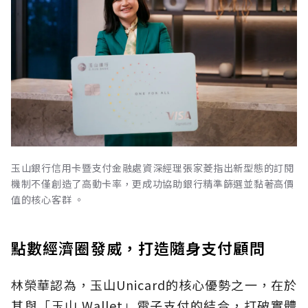
玉山銀行信用卡暨支付金融處資深經理張家菱指出新型態的訂閱
機制不僅創造了高動卡率，更成功協助銀行精準篩選並黏著高價
值的核心客群 。
點數經濟圈發威，打造隨身支付顧問
林榮華認為，玉山Unicard的核心優勢之一，在於
其與「玉山 Wallet」電子支付的結合，打破實體