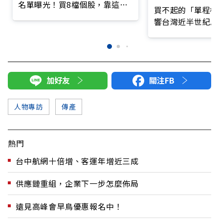
名單曝光！買8檔個股，靠這檔
買不起的「單程機
賺77億最多
響台灣近半世紀思
加好友
關注FB
人物專訪
傳產
熱門
台中航網十倍增、客運年增近三成
供應鏈重組，企業下一步怎麼佈局
遠見高峰會早鳥優惠報名中！