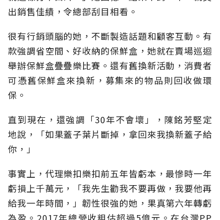
出銷售佳績，令總部刮目相看。
很有行銷頭腦的她，不斷製造話題和顧客互動。有
款強調省空間、好收納的保鮮盒，她就在賣場巡迴
舉辦保鮮盒疊疊樂比賽。還有舊換新活動，消費者
可憑舊保鮮盒來換新，募集來的物品則回收做環
保。
直到現在，還強調「30年不會壞」，陳銘芳堅定
地說，「如果蓋子葉片斷掉，拿回來我換新蓋子給
你，」
事實上，代理樂扣樂扣前五年皆虧本，最慘時一年
虧損上千萬元，「我先生勸我不要再做，我要他再
給我一年時間，」韌性很強的她，果真第六年轉虧
為盈。2017年總營收粗估超過5億元。在台灣PP