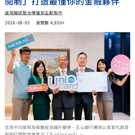
閱制」打造最懂你的金融夥伴
遠見雜誌整合傳播部企劃製作
2026-08-03
瀏覽數
4,650+
信用卡切換制及點數經濟躍升顯學，玉山銀行團隊以客製化與首
創的訂閱制思維推出「玉山Unicard」。