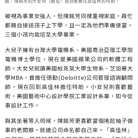
圖／陳銘芳的大女兒（圖左）返台後擔任高佳林的特助。
被視為事業女強人，但陳銘芳同樣重視家庭，再忙
都親自接送孩子上下學，且一定為他們準備便當。
三個小孩均栽培至大學畢業。
大兒子擁有台灣大學電機系、美國喬治亞理工學院
電機博士學位，現在是美國蘋果公司的軟體工程
師。大女兒就讀美國柏克萊大學生物系、芝加哥大
學MBA，曾擔任德勤(Deloitte)公司管理諮詢顧問
師，現在回到高佳林擔任特助。小女兒則喜歡藝
術，美國藝術中心設計學院工業設計系畢，如今從
事設計工作。
與其坐著等人伺候，陳銘芳更喜歡當個捲起袖子做
事的老闆娘。就連公司命名都自己來。「高佳林」