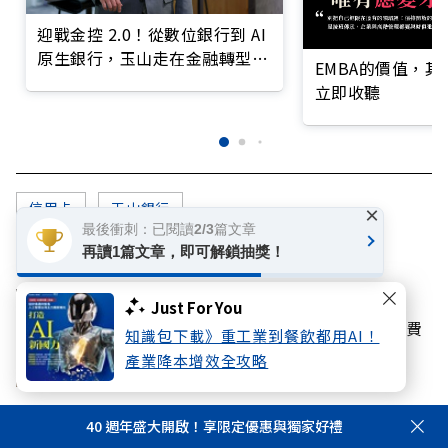
迎戰金控 2.0！從數位銀行到 AI
原生銀行，玉山走在金融轉型最
EMBA的價值，
前線
立即收聽
信用卡
玉山銀行
×
最後衝刺：已閱讀2/3篇文章
你可能感興趣
再讀1篇文章，即可解鎖抽獎！
話題
Just For You
【黃效文專欄】憶高希均教授：免費
知識包下載》重工業到餐飲都用AI！
或付費，午餐不再！
產業降本增效全攻略
教育
40 週年盛大開啟！享限定優惠與獨家好禮
最新U.S. News排行榜公布，這所私