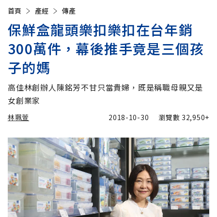
首頁
產經
傳產
保鮮盒龍頭樂扣樂扣在台年銷
300萬件，幕後推手竟是三個孩
子的媽
高佳林創辦人陳銘芳不甘只當貴婦，既是稱職母親又是
女創業家
林珮萱
2018-10-30
瀏覽數
32,950+