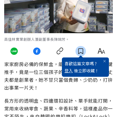
高佳林實業創辦人兼副董事長陳銘芳。
喜歡這篇文章嗎 ?
家家廚房必備的保鮮盒，能在台熱銷十多年的關鍵
登入
後立即收藏 !
推手，竟是一位三個孩子的媽媽創業家。父親和丈
夫都是創業者，她不甘只當個貴婦、少奶奶，打拚
出事業一片天！
長方形的透明盒、四邊環扣設計、單手就能打開，
常用來收納零食、蔬果、辛香料等，這樣產品你一
定不陌生，來自韓國的樂扣樂扣（Lock&Lock）