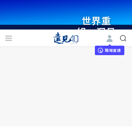
世界重
組・洞見
未來 與
世界領袖
職場雷達
同行