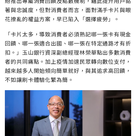
紛推出專屬消費回饋及點數機制，藉此提升用戶黏
著與忠誠度，但對消費者而言，面對滿手卡片與眼
花撩亂的權益方案，早已陷入「選擇疲勞」。
「卡片太多，導致消費者必須熟記哪一張卡有現金
回饋、哪一張適合出國、哪一張在特定通路才有折
扣。」玉山銀行資深副總經理林榮華點出多數消費
者的共同痛點。加上疫情加速民眾轉向數位支付，
越來越多人開始傾向簡單就好，與其追求高回饋，
不如讓刷卡體驗化繁為簡。