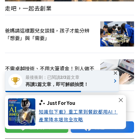
走吧，一起去創業
爸媽請這樣跟兒女談錢，孩子才能分辨
「想要」與「需要」
不需卓越技術、不用大筆資金！別人做不
×
到的小事，其實都是你「能賺的錢」
最後衝刺：已閱讀2/3篇文章
再讀1篇文章，即可解鎖抽獎！
換個主題看看
Just For You
知識包下載》重工業到餐飲都用AI！
產業降本增效全攻略
加好友
關注FB