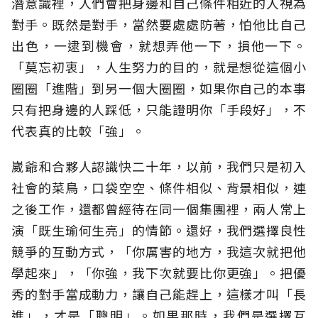
潛意識裡，人們會把身邊和自己條件相近的人視為
對手。既然是對手，當然要處處防著，怕他比自己
出色，一逮到機會，就想弄他一下，損他一下。
「莫忘初衷」，人生努力的目的，就是想從這個小
圈圈「進階」到另一個大圈圈，如果你自己的本事
只有把身邊的人踩低，只能證明你「手段好」，不
代表真的比較「強」。
崴爺和合夥人認識快二十年，以前，我們只是初入
社會的菜鳥，口袋空空、條件相似、背景相似，連
之後工作，還都曾經待在同一個集團裡，兩人常上
演「既生瑜何生亮」的情節。還好，我們選擇良性
競爭的互動方式，「你厲害的地方，我這次就把他
學起來」，「你強，我下次就要比你更強」。把優
秀的對手當成動力，讓自己能趕上，這樣才叫「長
進」，才是「聰明」。如果那時，我們是選擇互