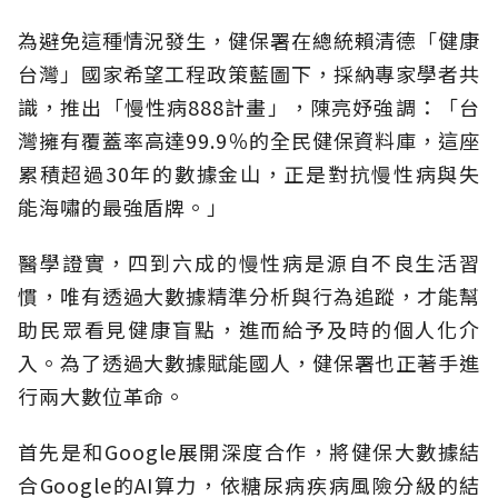
為避免這種情況發生，健保署在總統賴清德「健康
台灣」國家希望工程政策藍圖下，採納專家學者共
識，推出「慢性病888計畫」，陳亮妤強調：「台
灣擁有覆蓋率高達99.9％的全民健保資料庫，這座
累積超過30年的數據金山，正是對抗慢性病與失
能海嘯的最強盾牌。」
醫學證實，四到六成的慢性病是源自不良生活習
慣，唯有透過大數據精準分析與行為追蹤，才能幫
助民眾看見健康盲點，進而給予及時的個人化介
入。為了透過大數據賦能國人，健保署也正著手進
行兩大數位革命。
首先是和Google展開深度合作，將健保大數據結
合Google的AI算力，依糖尿病疾病風險分級的結