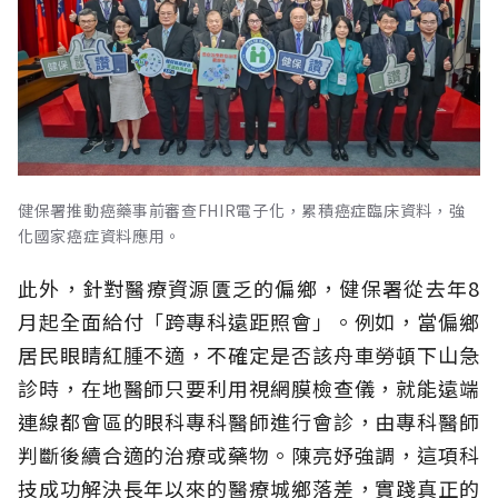
健保署推動癌藥事前審查FHIR電子化，累積癌症臨床資料，強
化國家癌症資料應用。
此外，針對醫療資源匱乏的偏鄉，健保署從去年8
月起全面給付「跨專科遠距照會」。例如，當偏鄉
居民眼睛紅腫不適，不確定是否該舟車勞頓下山急
診時，在地醫師只要利用視網膜檢查儀，就能遠端
連線都會區的眼科專科醫師進行會診，由專科醫師
判斷後續合適的治療或藥物。陳亮妤強調，這項科
技成功解決長年以來的醫療城鄉落差，實踐真正的