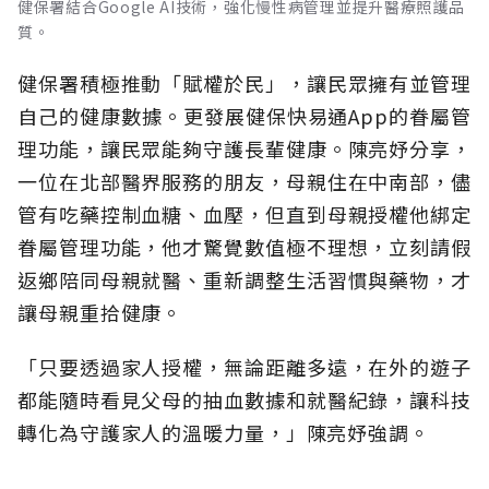
健保署結合Google AI技術，強化慢性病管理並提升醫療照護品
質。
健保署積極推動「賦權於民」，讓民眾擁有並管理
自己的健康數據。更發展健保快易通App的眷屬管
理功能，讓民眾能夠守護長輩健康。陳亮妤分享，
一位在北部醫界服務的朋友，母親住在中南部，儘
管有吃藥控制血糖、血壓，但直到母親授權他綁定
眷屬管理功能，他才驚覺數值極不理想，立刻請假
返鄉陪同母親就醫、重新調整生活習慣與藥物，才
讓母親重拾健康。
「只要透過家人授權，無論距離多遠，在外的遊子
都能隨時看見父母的抽血數據和就醫紀錄，讓科技
轉化為守護家人的溫暖力量，」陳亮妤強調。