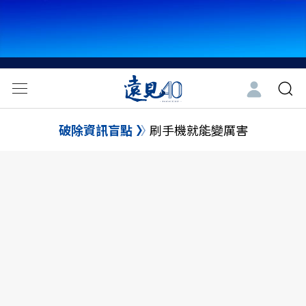
破除資訊盲點
刷手機就能變厲害