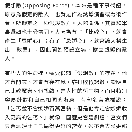
假想敵(Opposing Force)，本來是種軍事術語，
原意為假定的敵人，也就是作為誘導演習或戰術作
業，所擬定之一種假設敵方。人際關係，其實和軍
事邏輯也十分雷同。人因為有了「比較心」，就會
產生「忌妒心」；有了「忌妒心」，就會讓人橫生
出「敵意」，因此開始預設立場，樹立虛擬的敵
人。
有些人的生命裡，需要仰賴「假想敵」的存在，他
才有鬥志、才會有存在感，靠打敗假想敵，證明自
己比較厲害。假想敵，是人性的衍生物，而且特別
容易針對和自己相同的階層。有句名言這樣說：
「乞丐並不會嫉妒百萬富翁，但是他肯定會嫉妒收
入更高的乞丐。」就像中國歷史宮廷劇裡，宮女們
只會忌妒比自己過得更好的宮女，卻不會去忌妒那