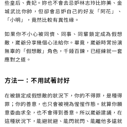
些皇后、貴妃。妳也不會去忌妒林志玲比妳美、金
城武比你帥，但卻會忌妒自己的好友「阿花」、
「小明」，竟然比較有異性緣。
如果你不小心被同儕、同事、同輩鎖定成為假想
敵，崴爺分享幾個心法給你。畢竟，崴爺時常扮演
無辜的「假想敵」角色，千錘百鍊，已經練就一套
應對之道。
方法一：不用試著討好
在被鎖定成假想敵的狀況下，你的不得罪，是種得
罪；你的善意，也只會被視為惺惺作態。就算你願
意委曲求全，也不會得到善意。所以崴爺建議，在
這種狀況下，能避就避、能閃就閃、能離他多遠就