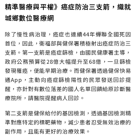
精準醫療與平權》癌症防治三支箭，織就
城鄉數位醫療網
除了慢性病治理，癌症也連續44年蟬聯全國死因
首位，因此，衛福部與健保署積極射出癌症防治三
支箭。第一支箭是癌症篩檢，由國民健康署主導，
政府公務預算從28億大幅提升至68億，一旦篩檢
發現罹癌，便能早期治療。而健保署透過健保快易
通App，主動向癌症篩檢陽性的民眾發送回診提
醒，亦針對有數位落差的國人名單回饋給原診斷醫
療院所，請醫院提醒病人回診。
第二支箭是健保給付的基因檢測，透過基因檢測精
準對應特定的標靶藥物，減少患者忍受無效治療的
副作用，且能有更好的治療效果。