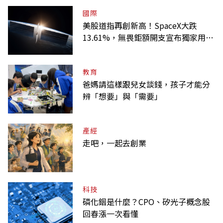
國際
美股道指再創新高！SpaceX大跌
13.61%，無畏鉅額開支宣布獨家用輝
達
教育
爸媽請這樣跟兒女談錢，孩子才能分
辨「想要」與「需要」
產經
走吧，一起去創業
科技
磷化銦是什麼？CPO、矽光子概念股
回春漲一次看懂