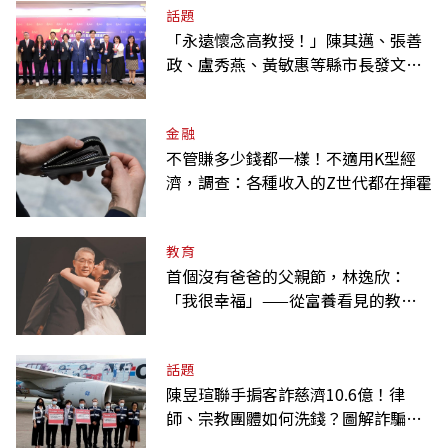
話題
「永遠懷念高教授！」陳其邁、張善
政、盧秀燕、黃敏惠等縣市長發文弔
唁高希均
金融
不管賺多少錢都一樣！不適用K型經
濟，調查：各種收入的Z世代都在揮霍
教育
首個沒有爸爸的父親節，林逸欣：
「我很幸福」——從富養看見的教養
課
話題
陳昱瑄聯手掮客詐慈濟10.6億！律
師、宗教團體如何洗錢？圖解詐騙關
係網