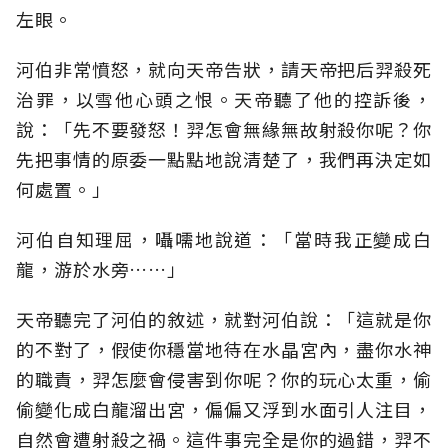
左眼。
河伯非常憤怒，就向天帝告狀，請天帝把后羿殺死
治罪，以雪他心頭之恨。天帝聽了他的控訴後，
說：「先不要發怒！羿怎會無緣無故射殺你呢？你
先把事情的原委一點點地說清楚了，我們再決定如
何處置。」
河伯自知理屈，囁嚅地說道：「當時我正變成白
龍，游於水旁……」
天帝聽完了河伯的敘述，就對河伯說：「這就是你
的不對了，假使你穩當地待在水晶宮內，盡你水神
的職責，羿怎麼會侵害到你呢？你的玩心太重，偷
偷變化成白龍溜出宮，偏偏又浮到水面引人注目，
自然會遭射殺之禍。這件事完全是你的過錯，羿不