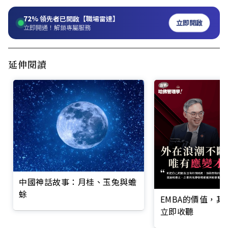
72%
領先者已開啟【職場雷達】
立即開啟
立即開通！解鎖專屬服務
延伸閱讀
中國神話故事：月桂、玉兔與蟾
蜍
EMBA的價值，
立即收聽