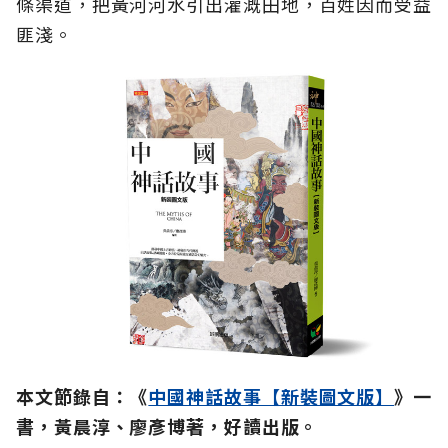
條渠道，把黃河河水引出灌溉田地，百姓因而受益
匪淺。
本文節錄自：《
中國神話故事【新裝圖文版】
》一
書，黃晨淳、廖彥博著，好讀出版。