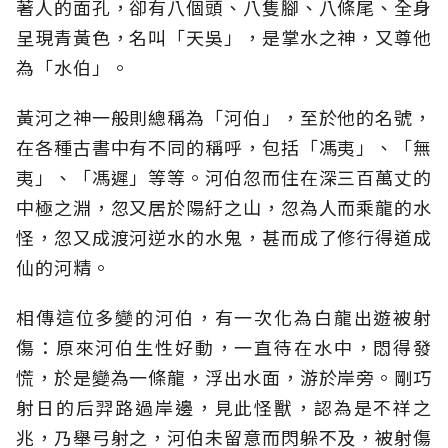
著人的面孔，卻有八個頭、八隻腳、八條尾、全身
呈現青黃色，名叫「天吳」，是掌水之神，又尊他
為「水伯」。
黃河之神一般則總稱為「河伯」，至於他的名號，
在各種古書中有不同的稱呼，包括「馮夷」、「無
夷」、「馮遲」等等。河伯忽而住在深三百萬丈的
中極之淵，忽又居於陽紆之山，忽為人而乘龍的水
怪，忽又成渡河逆水的水鬼，甚而成了修行得道成
仙的河精。
相傳這位多變的河伯，有一次化為白龍出遊被射
傷：原來河伯生性好動，一直待在水中，悶得發
慌，於是變為一條龍，浮出水面，游於岸旁。剛巧
射日的后羿路過岸邊，見此怪獸，認為是不祥之
兆，乃舉弓射之，河伯未留意而閃躲不及，被射傷