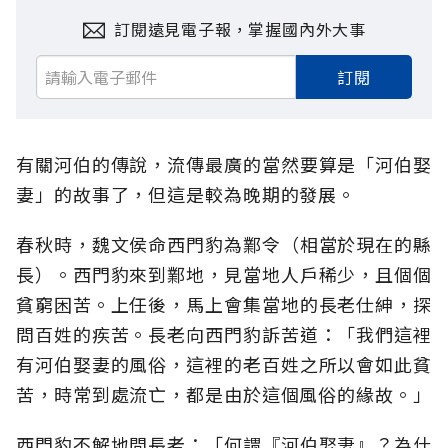
訂閱遠見電子報，掌握國內外大事
訂閱
有關河伯的傳說，流傳最廣的當然要算是「河伯娶
妻」的故事了，但這是較為晚期的發展。
春秋時，魏文侯命西門豹為鄴令（相當於現在的縣
長）。西門豹來到鄴地，見當地人戶稀少，且個個
貧窮困苦。上任後，馬上會集當地的長老仕紳，探
問百姓的疾苦。長老向西門豹訴苦道：「我們這裡
有河伯娶妻的風俗，這裡的老百姓之所以會如此貧
苦，時常到處流亡，都是由於這個風俗的緣故。」
西門豹不解地問長老：「何謂『河伯娶妻』？為什