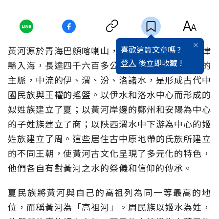
喜歡這篇文章嗎 ?
黃河源於青海巴顏喀喇山，流經九省而到山東利津
登入
後立即收藏 !
縣入海，長達四千六百多公里，是中國歷史文化的
主脈，中流的伊、渭、汾、洛諸水，是形成古代中
國民族與王權的搖籃。以伊水和洛水中心而形成的
姒姓族建立了夏；以黃河岸邊的鄭州和安陽為中心
的子姓族建立了商；以陜西渭水中下游為中心的姬
姓族建立了周。這些居住古中原地帶的氏族所建立
的不同王朝，使黃河古文化呈現了多元化的特色，
他們各自有對黃河之水的祭儀和信仰的傳承。
夏民族將黃河與自己的高祖列為同一等最高的地
位，而稱黃河為「高祖河」。周民族以姬水為姓，