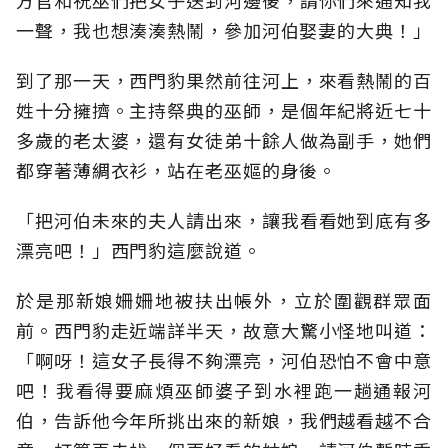
方官和祝巫們把女子送到河邊後，請你們來通知我
一聲，我也想湊湊熱鬧，參加河伯娶妻的大典！」
到了那一天，西門豹果然前往河上，來看熱鬧的百
姓十分擁擠。主持祭典的巫師，是個年紀將近七十
多歲的老太婆，還有女徒弟十餘人做為副手，她們
都穿著薄綢衣衫，站在老巫嫗的身後。
「把河伯未來的夫人請出來，讓我看看她到底有多
漂亮吧！」西門豹這麼說道。
於是那新娘姍姍地被扶出帳外，立於圍觀群眾面
前。西門豹走近端詳半天，故意大驚小怪地叫道：
「啊呀！這女子長得不夠漂亮，河伯恐怕不會中意
吧！我看得要麻煩巫師婆子到水裡跑一趟通報河
伯，告訴他今年所挑出來的新娘，我們越看越不合