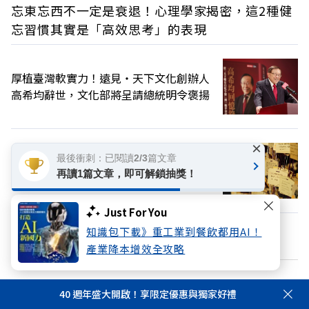
忘東忘西不一定是衰退！心理學家揭密，這2種健
忘習慣其實是「高效思考」的表現
厚植臺灣軟實力！遠見‧天下文化創辦人
高希均辭世，文化部將呈請總統明令褒揚
×
最後衝刺：已閱讀2/3篇文章
又不是網購！向宇宙「下訂單」會到貨？
再讀1篇文章，即可解鎖抽獎！
心理師解析「顯化」為何讓人無法自拔
Just For You
知識包下載》重工業到餐飲都用AI！
換個主題看看
產業降本增效全攻略
加好友
關注FB
40 週年盛大開啟！享限定優惠與獨家好禮