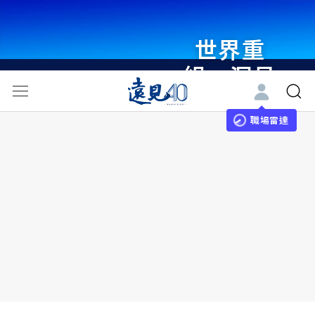
世界重
組・洞見
未來 與
世界領袖
職場雷達
同行