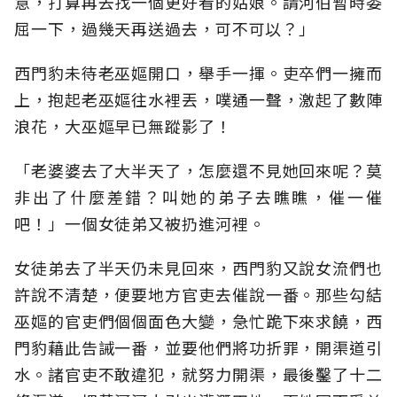
意，打算再去找一個更好看的姑娘。請河伯暫時委
屈一下，過幾天再送過去，可不可以？」
西門豹未待老巫嫗開口，舉手一揮。吏卒們一擁而
上，抱起老巫嫗往水裡丟，噗通一聲，激起了數陣
浪花，大巫嫗早已無蹤影了！
「老婆婆去了大半天了，怎麼還不見她回來呢？莫
非出了什麼差錯？叫她的弟子去瞧瞧，催一催
吧！」一個女徒弟又被扔進河裡。
女徒弟去了半天仍未見回來，西門豹又說女流們也
許說不清楚，便要地方官吏去催說一番。那些勾結
巫嫗的官吏們個個面色大變，急忙跪下來求饒，西
門豹藉此告誡一番，並要他們將功折罪，開渠道引
水。諸官吏不敢違犯，就努力開渠，最後鑿了十二