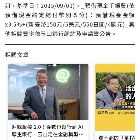
訂，基準日：2015/09/01)。_預借現金手續費(依
預借現金約定結付幣別區分)：預借現金金額
x3.5%+(新臺幣150元/5美元/550日圓/4歐元)_其
他相關費率依玉山銀行網站及申請書公告。
相關文章
迎戰金控 2.0！從數位銀行到 AI
原生銀行，玉山走在金融轉型最
買不起的「單程機