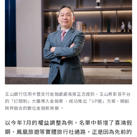
玉山銀行信用卡暨支付金融處處長張正志提到，玉山將影音平台
的「訂閱制」大膽導入金融業 ，成功推出「UP選」方案，開創
跨界融合的數位金融新商模 。
以今年7月的權益調整為例，名單中新增了喜鴻假
期、鳳凰旅遊等實體旅行社通路，正是因為先前的