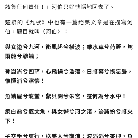
該負任何責任！」河伯只好懊惱地回去了。
楚辭的《九歌》中也有一篇絕美文章是在描寫河
伯，題目就叫〈河伯〉：
與女遊兮九河，衝風起兮橫波；乘水車兮荷蓋，駕
兩龍兮驂螭；
登崑崙兮四望，心飛揚兮浩蕩。日將暮兮悵忘歸，
惟極浦兮寤懷！
魚鱗屋兮龍堂，紫貝闕兮朱宮，靈何為兮水中！
乘白黿兮逐文魚，與女遊兮河之渚，流澌紛兮將來
下！
子交手兮東行，送美人兮南浦；波滔滔兮來迎，魚