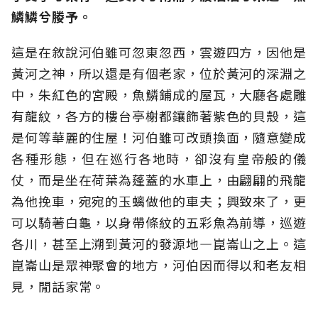
鱗鱗兮媵予。
這是在敘說河伯雖可忽東忽西，雲遊四方，因他是
黃河之神，所以還是有個老家，位於黃河的深淵之
中，朱紅色的宮殿，魚鱗鋪成的屋瓦，大廳各處雕
有龍紋，各方的樓台亭榭都鑲飾著紫色的貝殼，這
是何等華麗的住屋！河伯雖可改頭換面，隨意變成
各種形態，但在巡行各地時，卻沒有皇帝般的儀
仗，而是坐在荷葉為蓬蓋的水車上，由翩翩的飛龍
為他挽車，宛宛的玉螭做他的車夫；興致來了，更
可以騎著白龜，以身帶條紋的五彩魚為前導，巡遊
各川，甚至上溯到黃河的發源地—崑崙山之上。這
崑崙山是眾神聚會的地方，河伯因而得以和老友相
見，閒話家常。