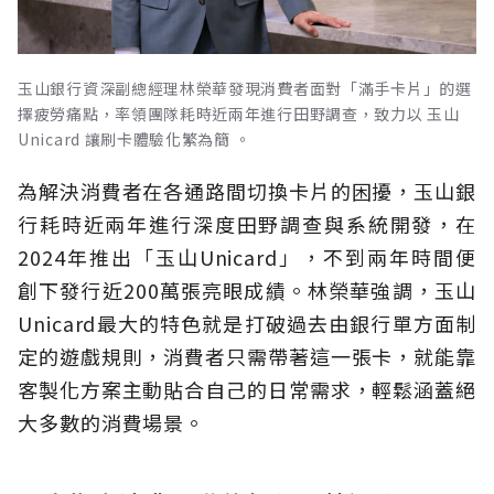
玉山銀行資深副總經理林榮華發現消費者面對「滿手卡片」的選
擇疲勞痛點，率領團隊耗時近兩年進行田野調查，致力以 玉山
Unicard 讓刷卡體驗化繁為簡 。
為解決消費者在各通路間切換卡片的困擾，玉山銀
行耗時近兩年進行深度田野調查與系統開發，在
2024年推出「玉山Unicard」，不到兩年時間便
創下發行近200萬張亮眼成績。林榮華強調，玉山
Unicard最大的特色就是打破過去由銀行單方面制
定的遊戲規則，消費者只需帶著這一張卡，就能靠
客製化方案主動貼合自己的日常需求，輕鬆涵蓋絕
大多數的消費場景。